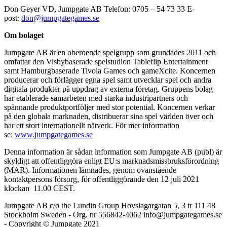
Don Geyer VD, Jumpgate AB Telefon: 0705 – 54 73 33 E-
post:
don@jumpgategames.se
Om bolaget
Jumpgate AB är en oberoende spelgrupp som grundades 2011 och
omfattar den Visbybaserade spelstudion Tableflip Entertainment
samt Hamburgbaserade Tivola Games och gameXcite. Koncernen
producerar och förlägger egna spel samt utvecklar spel och andra
digitala produkter på uppdrag av externa företag. Gruppens bolag
har etablerade samarbeten med starka industripartners och
spännande produktportföljer med stor potential. Koncernen verkar
på den globala marknaden, distribuerar sina spel världen över och
har ett stort internationellt nätverk. För mer information
se:
www.jumpgategames.se
Denna information är sådan information som Jumpgate AB (publ) är
skyldigt att offentliggöra enligt EU:s marknadsmissbruksförordning
(MAR). Informationen lämnades, genom ovanstående
kontaktpersons försorg, för offentliggörande den 12 juli 2021
klockan 11.00 CEST.
Jumpgate AB c/o the Lundin Group Hovslagargatan 5, 3 tr 111 48
Stockholm Sweden - Org. nr 556842-4062 info@jumpgategames.se
- Copyright © Jumpgate 2021