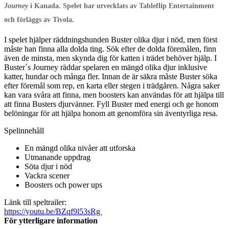
Journey
i Kanada. Spelet har utvecklats av Tableflip Entertainment
och förläggs av Tivola.
I spelet hjälper räddningshunden Buster olika djur i nöd, men först
måste han finna alla dolda ting. Sök efter de dolda föremålen, finn
även de minsta, men skynda dig för katten i trädet behöver hjälp. I
Buster´s Journey räddar spelaren en mängd olika djur inklusive
katter, hundar och många fler. Innan de är säkra måste Buster söka
efter föremål som rep, en karta eller stegen i trädgåren. Några saker
kan vara svåra att finna, men boosters kan användas för att hjälpa till
att finna Busters djurvänner. Fyll Buster med energi och ge honom
belöningar för att hjälpa honom att genomföra sin äventyrliga resa.
Spelinnehåll
En mängd olika nivåer att utforska
Utmanande uppdrag
Söta djur i nöd
Vackra scener
Boosters och power ups
Länk till speltrailer:
https://youtu.be/BZqf9l53sRg
För ytterligare information