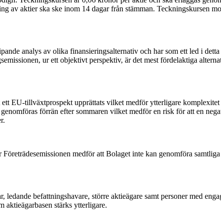
lning av aktier ska ske inom 14 dagar från stämman. Teckningskursen m
ande analys av olika finansieringsalternativ och har som ett led i detta
issionen, ur ett objektivt perspektiv, är det mest fördelaktiga alternati
t EU-tillväxtprospekt upprättats vilket medför ytterligare komplexitet v
 genomföras förrän efter sommaren vilket medför en risk för att en ne
r.
r Företrädesemissionen medför att Bolaget inte kan genomföra samtliga 
r, ledande befattningshavare, större aktieägare samt personer med enga
 aktieägarbasen stärks ytterligare.