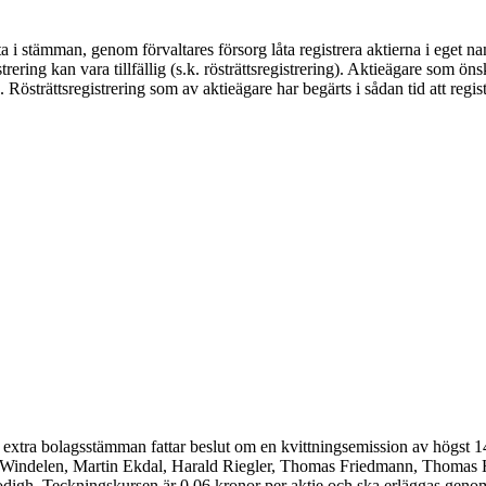
 delta i stämman, genom förvaltares försorg låta registrera aktierna i eg
ing kan vara tillfällig (s.k. rösträttsregistrering). Aktieägare som öns
ng. Rösträttsregistrering som av aktieägare har begärts i sådan tid att reg
 den extra bolagsstämman fattar beslut om en kvittningsemission av högst 
Windelen, Martin Ekdal, Harald Riegler, Thomas Friedmann, Thomas 
h. Teckningskursen är 0,06 kronor per aktie och ska erläggas genom k