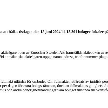
tt hållas tisdagen den 18 juni 2024 kl. 13.30 i bolagets lokaler på
 aktieägare i den av Euroclear Sweden AB framställda aktieboken avsee
Vid anmälan ska aktieägaren uppge namn, adress, telefonnummer (dagti
fullmakt utfärdas för ombudet. Om fullmakten utfärdats av juridisk per
år per dagen för extra bolagsstämman, dock att fullmaktens giltighetstid f
bevis och andra behörighetshandlingar vara bolaget tillhanda till ovanst