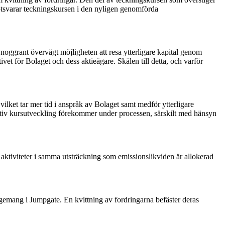
otsvarar teckningskursen i den nyligen genomförda
 noggrant övervägt möjligheten att resa ytterligare kapital genom
vet för Bolaget och dess aktieägare. Skälen till detta, och varför
ilket tar mer tid i anspråk av Bolaget samt medför ytterligare
gativ kursutveckling förekommer under processen, särskilt med hänsyn
aktiviteter i samma utsträckning som emissionslikviden är allokerad
gemang i Jumpgate. En kvittning av fordringarna befäster deras