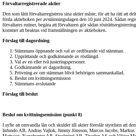
Förvaltarregistrerade aktier
Den som låtit förvaltarregistrera sina aktier måste, för att ha rätt att
förda aktieboken per avstämningsdagen den 10 juni 2024. Sådan registrer
förvaltares rutiner, begära att förvaltaren gör sådan rösträttsregistreri
kommer att beaktas vid framställningen av aktieboken.
Förslag till dagordning
Stämmans öppnande och val av ordförande vid stämman.
Upprättande och godkännande av röstlängd.
Val av en eller två justeringspersoner.
Godkännande av dagordning.
Prövning av om stämman blivit behörigen sammankallad.
Beslut om kvittningsemission
Stämmans avslutande
Förslag till beslut
Beslut om kvittningsemission (punkt 8)
I syfte att omvandla lån och skulder till aktier föreslår styrelsen att
Infundo AB, Andras Vajlok, Jimmy Jönsson, Marcus Jacobs, Markus 
Mattsson, Nanohunter AB, Steelmind AB, Tiveden AS och Viktor Modig