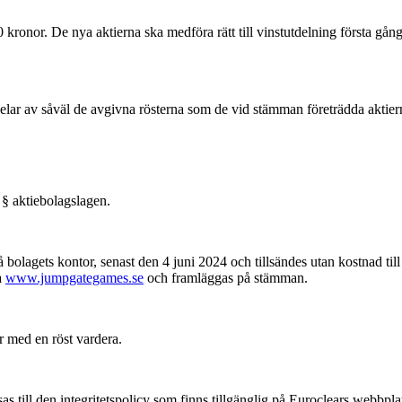
kronor. De nya aktierna ska medföra rätt till vinstutdelning första gån
elar av såväl de avgivna rösterna som de vid stämman företrädda aktier
 § aktiebolagslagen.
bolagets kontor, senast den 4 juni 2024 och tillsändes utan kostnad til
a
www.jumpgategames.se
och framläggas på stämman.
r med en röst vardera.
 till den integritetspolicy som finns tillgänglig på Euroclears webbpla