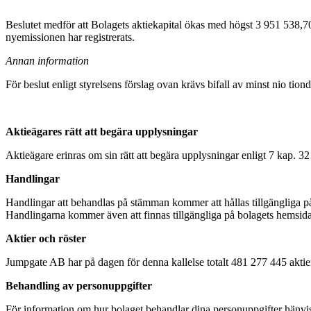
Beslutet medför att Bolagets aktiekapital ökas med högst 3 951 538,70 
nyemissionen har registrerats.
Annan information
För beslut enligt styrelsens förslag ovan krävs bifall av minst nio tiond
Aktieägares rätt att begära upplysningar
Aktieägare erinras om sin rätt att begära upplysningar enligt 7 kap. 32
Handlingar
Handlingar att behandlas på stämman kommer att hållas tillgängliga på 
Handlingarna kommer även att finnas tillgängliga på bolagets hemsid
Aktier och röster
Jumpgate AB har på dagen för denna kallelse totalt 481 277 445 aktie
Behandling av personuppgifter
För information om hur bolaget behandlar dina personuppgifter hänvisas