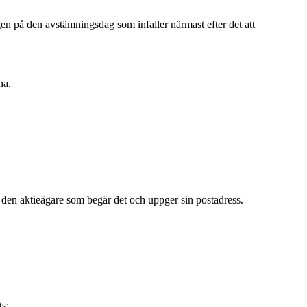
gen på den avstämningsdag som infaller närmast efter det att
na.
l den aktieägare som begär det och uppger sin postadress.
ts: