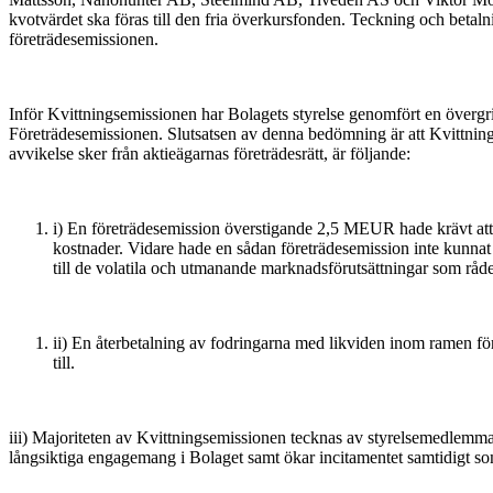
kvotvärdet ska föras till den fria överkursfonden. Teckning och beta
företrädesemissionen.
Inför Kvittningsemissionen har Bolagets styrelse genomfört en övergrip
Företrädesemissionen. Slutsatsen av denna bedömning är att Kvittningsem
avvikelse sker från aktieägarnas företrädesrätt, är följande:
i) En företrädesemission överstigande 2,5 MEUR hade krävt att et
kostnader. Vidare hade en sådan företrädesemission inte kunnat
till de volatila och utmanande marknadsförutsättningar som råde
ii) En återbetalning av fodringarna med likviden inom ramen fö
till.
iii) Majoriteten av Kvittningsemissionen tecknas av styrelsemedlemma
långsiktiga engagemang i Bolaget samt ökar incitamentet samtidigt som