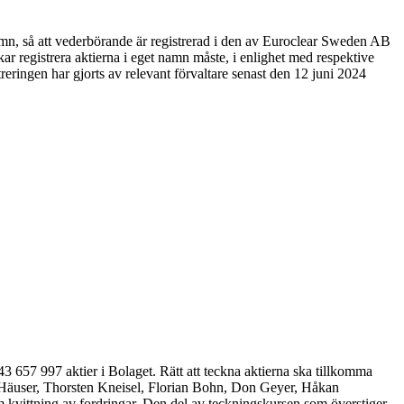
et namn, så att vederbörande är registrerad i den av Euroclear Sweden AB
kar registrera aktierna i eget namn måste, i enlighet med respektive
istreringen har gjorts av relevant förvaltare senast den 12 juni 2024
143 657 997 aktier i Bolaget. Rätt att teckna aktierna ska tillkomma
Häuser, Thorsten Kneisel, Florian Bohn, Don Geyer, Håkan
vittning av fordringar. Den del av teckningskursen som överstiger