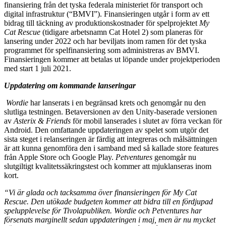
finansiering från det tyska federala ministeriet för transport och
digital infrastruktur (“BMVI”). Finansieringen utgår i form av ett
bidrag till täckning av produktionskostnader för spelprojektet
My
Cat Rescue
(tidigare arbetsnamn Cat Hotel 2) som planeras för
lansering under 2022 och har beviljats inom ramen för det tyska
programmet för spelfinansiering som administreras av BMVI.
Finansieringen kommer att betalas ut löpande under projektperioden
med start 1 juli 2021.
Uppdatering om kommande lanseringar
Wordie
har lanserats i en begränsad krets och genomgår nu den
slutliga testningen. Betaversionen av den Unity-baserade versionen
av
Asterix & Friends
för mobil lanserades i slutet av förra veckan för
Android. Den omfattande uppdateringen av spelet som utgör det
sista steget i relanseringen är färdig att integreras och målsättningen
är att kunna genomföra den i samband med så kallade store features
från Apple Store och Google Play.
Petventures
genomgår nu
slutgiltigt kvalitetssäkringstest och kommer att mjuklanseras inom
kort.
“Vi är glada och tacksamma över finansieringen för My Cat
Rescue. Den utökade budgeten kommer att bidra till en fördjupad
spelupplevelse för Tivolapubliken. Wordie och Petventures har
försenats marginellt sedan uppdateringen i maj, men är nu mycket