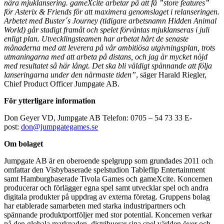
nära mjuklansering. gameXcite arbetar på att få ”store features”
för Asterix & Friends för att maximera genomslaget i relanseringen.
Arbetet med Buster´s Journey (tidigare arbetsnamn Hidden Animal
World) går stadigt framåt och spelet förväntas mjuklanseras i juli
enligt plan. Utvecklingsteamen har arbetat hårt de senaste
månaderna med att leverera på vår ambitiösa utgivningsplan, trots
utmaningarna med att arbeta på distans, och jag är mycket nöjd
med resultatet så här långt. Det ska bli väldigt spännande att följa
lanseringarna under den närmaste tiden”
, säger Harald Riegler,
Chief Product Officer Jumpgate AB.
För ytterligare information
Don Geyer VD, Jumpgate AB Telefon: 0705 – 54 73 33 E-
post:
don@jumpgategames.se
Om bolaget
Jumpgate AB är en oberoende spelgrupp som grundades 2011 och
omfattar den Visbybaserade spelstudion Tableflip Entertainment
samt Hamburgbaserade Tivola Games och gameXcite. Koncernen
producerar och förlägger egna spel samt utvecklar spel och andra
digitala produkter på uppdrag av externa företag. Gruppens bolag
har etablerade samarbeten med starka industripartners och
spännande produktportföljer med stor potential. Koncernen verkar
på den globala marknaden, distribuerar sina spel världen över och