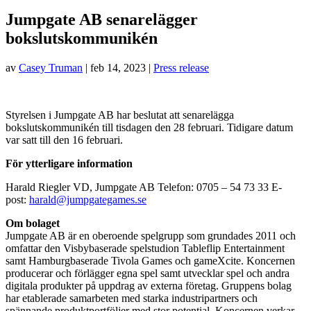
Jumpgate AB senarelägger
bokslutskommunikén
av
Casey Truman
|
feb 14, 2023
|
Press release
Styrelsen i Jumpgate AB har beslutat att senarelägga
bokslutskommunikén till tisdagen den 28 februari. Tidigare datum
var satt till den 16 februari.
För ytterligare information
Harald Riegler VD, Jumpgate AB Telefon: 0705 – 54 73 33 E-
post:
harald@jumpgategames.se
Om bolaget
Jumpgate AB är en oberoende spelgrupp som grundades 2011 och
omfattar den Visbybaserade spelstudion Tableflip Entertainment
samt Hamburgbaserade Tivola Games och gameXcite. Koncernen
producerar och förlägger egna spel samt utvecklar spel och andra
digitala produkter på uppdrag av externa företag. Gruppens bolag
har etablerade samarbeten med starka industripartners och
spännande produktportföljer med stor potential. Koncernen verkar