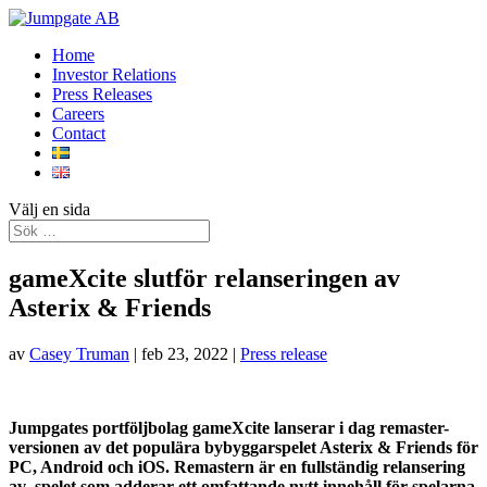
Home
Investor Relations
Press Releases
Careers
Contact
Välj en sida
gameXcite slutför relanseringen av
Asterix & Friends
av
Casey Truman
|
feb 23, 2022
|
Press release
Jumpgates portföljbolag gameXcite lanserar i dag remaster-
versionen av det populära bybyggarspelet Asterix & Friends för
PC, Android och iOS. Remastern är en fullständig relansering
av spelet som adderar ett omfattande nytt innehåll för spelarna