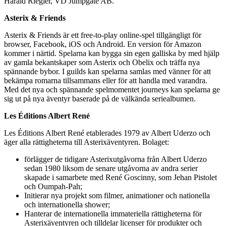
Harald Riegler, VD Jumpgate AB.
Asterix & Friends
Asterix & Friends är ett free-to-play online-spel tillgängligt för
browser, Facebook, iOS och Android. En version för Amazon
kommer i närtid. Spelarna kan bygga sin egen galliska by med hjälp
av gamla bekantskaper som Asterix och Obelix och träffa nya
spännande bybor. I guilds kan spelarna samlas med vänner för att
bekämpa romarna tillsammans eller för att handla med varandra.
Med det nya och spännande spelmomentet journeys kan spelarna ge
sig ut på nya äventyr baserade på de välkända seriealbumen.
Les Éditions Albert René
Les Éditions Albert René etablerades 1979 av Albert Uderzo och
äger alla rättigheterna till Asterixäventyren. Bolaget:
förlägger de tidigare Asterixutgåvorna från Albert Uderzo
sedan 1980 liksom de senare utgåvorna av andra serier
skapade i samarbete med René Goscinny, som Jehan Pistolet
och Oumpah-Pah;
Initierar nya projekt som filmer, animationer och nationella
och internationella shower;
Hanterar de internationella immateriella rättigheterna för
Asterixäventyren och tilldelar licenser för produkter och