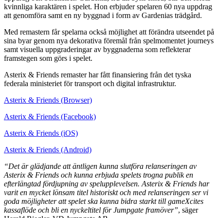
kvinnliga karaktären i spelet. Hon erbjuder spelaren 60 nya uppdrag
att genomföra samt en ny byggnad i form av Gardenias trädgård.
Med remastern får spelarna också möjlighet att förändra utseendet på
sina byar genom nya dekorativa föremål från spelmomentet journeys
samt visuella uppgraderingar av byggnaderna som reflekterar
framstegen som görs i spelet.
Asterix & Friends remaster har fått finansiering från det tyska
federala ministeriet för transport och digital infrastruktur.
Asterix & Friends (Browser)
Asterix & Friends (Facebook)
Asterix & Friends (iOS)
Asterix & Friends (Android)
“Det är glädjande att äntligen kunna slutföra relanseringen av
Asterix & Friends och kunna erbjuda spelets trogna publik en
efterlängtad fördjupning av spelupplevelsen. Asterix & Friends har
varit en mycket lönsam titel historiskt och med relanseringen ser vi
goda möjligheter att spelet ska kunna bidra starkt till gameXcites
kassaflöde och bli en nyckeltitel för Jumpgate framöver”
, säger