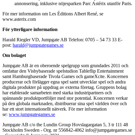
annonsering, inklusive nöjesparken Parc Astérix utanför Paris.
För mer information om Les Éditions Albert René, se
www.asterix.com
För ytterligare information
Harald Riegler VD, Jumpgate AB Telefon: 0705 – 54 73 33 E-
post:
harald@jumpgategames.se
Om bolaget
Jumpgate AB är en oberoende spelgrupp som grundades 2011 och
omfattar den Visbybaserade spelstudion Tableflip Entertainment
samt Hamburgbaserade Tivola Games och gameXcite. Koncernen
producerar och förlägger egna spel samt utvecklar spel och andra
digitala produkter på uppdrag av externa företag. Gruppens bolag
har etablerade samarbeten med starka industripartners och
spännande produktportföljer med stor potential. Koncernen verkar
på den globala marknaden, distribuerar sina spel världen över och
har ett stort internationellt nätverk. För mer information
se:
www.jumpgategames.se
Jumpgate AB c/o the Lundin Group Hovslagargatan 5, 3 tr 111 48
Stockholm Sweden - Org. nr 556842-4062 info@jumpgategames.se