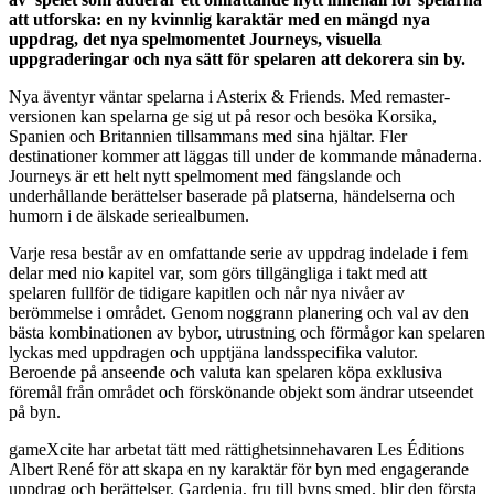
att utforska: en ny kvinnlig karaktär med en mängd nya
uppdrag, det nya spelmomentet Journeys, visuella
uppgraderingar och nya sätt för spelaren att dekorera sin by.
Nya äventyr väntar spelarna i Asterix & Friends. Med remaster-
versionen kan spelarna ge sig ut på resor och besöka Korsika,
Spanien och Britannien tillsammans med sina hjältar. Fler
destinationer kommer att läggas till under de kommande månaderna.
Journeys är ett helt nytt spelmoment med fängslande och
underhållande berättelser baserade på platserna, händelserna och
humorn i de älskade seriealbumen.
Varje resa består av en omfattande serie av uppdrag indelade i fem
delar med nio kapitel var, som görs tillgängliga i takt med att
spelaren fullför de tidigare kapitlen och når nya nivåer av
berömmelse i området. Genom noggrann planering och val av den
bästa kombinationen av bybor, utrustning och förmågor kan spelaren
lyckas med uppdragen och upptjäna landsspecifika valutor.
Beroende på anseende och valuta kan spelaren köpa exklusiva
föremål från området och förskönande objekt som ändrar utseendet
på byn.
gameXcite har arbetat tätt med rättighetsinnehavaren Les Éditions
Albert René för att skapa en ny karaktär för byn med engagerande
uppdrag och berättelser. Gardenia, fru till byns smed, blir den första