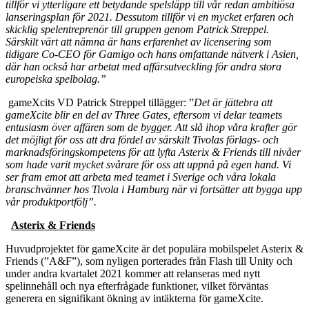
tillför vi ytterligare ett betydande spelsläpp till vår redan ambitiösa
lanseringsplan för 2021. Dessutom tillför vi en mycket erfaren och
skicklig spelentreprenör till gruppen genom Patrick Streppel.
Särskilt värt att nämna är hans erfarenhet av licensering som
tidigare Co-CEO för Gamigo och hans omfattande nätverk i Asien,
där han också har arbetat med affärsutveckling för andra stora
europeiska spelbolag.”
gameXcits VD Patrick Streppel tillägger: ”
Det är jättebra att
gameXcite blir en del av Three Gates, eftersom vi delar teamets
entusiasm över affären som de bygger. Att slå ihop våra krafter gör
det möjligt för oss att dra fördel av särskilt Tivolas förlags- och
marknadsföringskompetens för att lyfta Asterix & Friends till nivåer
som hade varit mycket svårare för oss att uppnå på egen hand. Vi
ser fram emot att arbeta med teamet i Sverige och våra lokala
branschvänner hos Tivola i Hamburg när vi fortsätter att bygga upp
vår produktportfölj”.
Asterix & Friends
Huvudprojektet för gameXcite är det populära mobilspelet Asterix &
Friends (”A&F”), som nyligen porterades från Flash till Unity och
under andra kvartalet 2021 kommer att relanseras med nytt
spelinnehåll och nya efterfrågade funktioner, vilket förväntas
generera en signifikant ökning av intäkterna för gameXcite.