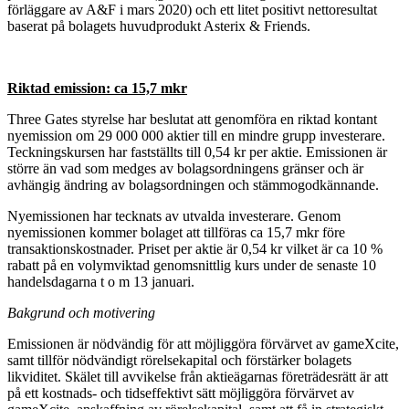
förläggare av A&F i mars 2020) och ett litet positivt nettoresultat
baserat på bolagets huvudprodukt Asterix & Friends.
Riktad emission: ca 15,7 mkr
Three Gates styrelse har beslutat att genomföra en riktad kontant
nyemission om 29 000 000 aktier till en mindre grupp investerare.
Teckningskursen har fastställts till 0,54 kr per aktie. Emissionen är
större än vad som medges av bolagsordningens gränser och är
avhängig ändring av bolagsordningen och stämmogodkännande.
Nyemissionen har tecknats av utvalda investerare. Genom
nyemissionen kommer bolaget att tillföras ca 15,7 mkr före
transaktionskostnader. Priset per aktie är 0,54 kr vilket är ca 10 %
rabatt på en volymviktad genomsnittlig kurs under de senaste 10
handelsdagarna t o m 13 januari.
Bakgrund och motivering
Emissionen är nödvändig för att möjliggöra förvärvet av gameXcite,
samt tillför nödvändigt rörelsekapital och förstärker bolagets
likviditet. Skälet till avvikelse från aktieägarnas företrädesrätt är att
på ett kostnads- och tidseffektivt sätt möjliggöra förvärvet av