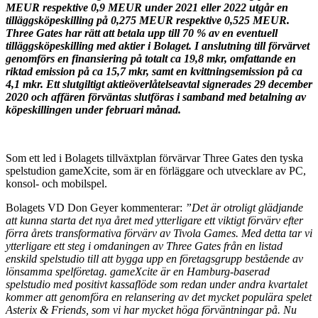
MEUR respektive 0,9 MEUR under 2021 eller 2022 utgår en
tilläggsköpeskilling på 0,275 MEUR respektive 0,525 MEUR.
Three Gates har rätt att betala upp till 70 % av en eventuell
tilläggsköpeskilling med aktier i Bolaget. I anslutning till förvärvet
genomförs en finansiering på totalt ca 19,8 mkr, omfattande en
riktad emission på ca 15,7 mkr, samt en kvittningsemission på ca
4,1 mkr. Ett slutgiltigt aktieöverlåtelseavtal signerades 29 december
2020 och affären förväntas slutföras i samband med betalning av
köpeskillingen under februari månad.
Som ett led i Bolagets tillväxtplan förvärvar Three Gates den tyska
spelstudion gameXcite, som är en förläggare och utvecklare av PC,
konsol- och mobilspel.
Bolagets VD Don Geyer kommenterar:
”Det är otroligt glädjande
att kunna starta det nya året med ytterligare ett viktigt förvärv efter
förra årets transformativa förvärv av Tivola Games. Med detta tar vi
ytterligare ett steg i omdaningen av Three Gates från en listad
enskild spelstudio till att bygga upp en företagsgrupp bestående av
lönsamma spelföretag. gameXcite är en Hamburg-baserad
spelstudio med positivt kassaflöde som redan under andra kvartalet
kommer att genomföra en relansering av det mycket populära spelet
Asterix & Friends, som vi har mycket höga förväntningar på. Nu