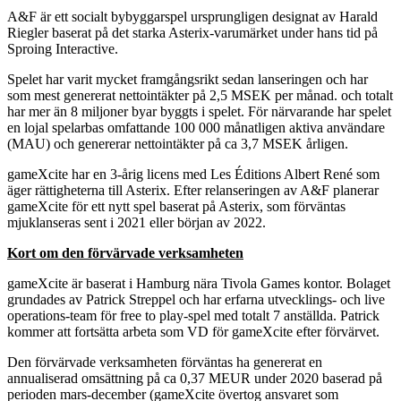
A&F är ett socialt bybyggarspel ursprungligen designat av Harald
Riegler baserat på det starka Asterix-varumärket under hans tid på
Sproing Interactive.
Spelet har varit mycket framgångsrikt sedan lanseringen och har
som mest genererat nettointäkter på 2,5 MSEK per månad. och totalt
har mer än 8 miljoner byar byggts i spelet. För närvarande har spelet
en lojal spelarbas omfattande 100 000 månatligen aktiva användare
(MAU) och genererar nettointäkter på ca 3,7 MSEK årligen.
gameXcite har en 3-årig licens med Les Éditions Albert René som
äger rättigheterna till Asterix. Efter relanseringen av A&F planerar
gameXcite för ett nytt spel baserat på Asterix, som förväntas
mjuklanseras sent i 2021 eller början av 2022.
Kort om den förvärvade verksamheten
gameXcite är baserat i Hamburg nära Tivola Games kontor. Bolaget
grundades av Patrick Streppel och har erfarna utvecklings- och live
operations-team för free to play-spel med totalt 7 anställda. Patrick
kommer att fortsätta arbeta som VD för gameXcite efter förvärvet.
Den förvärvade verksamheten förväntas ha genererat en
annualiserad omsättning på ca 0,37 MEUR under 2020 baserad på
perioden mars-december (gameXcite övertog ansvaret som