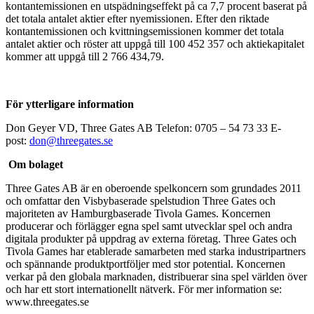
kontantemissionen en utspädningseffekt på ca 7,7 procent baserat på
det totala antalet aktier efter nyemissionen. Efter den riktade
kontantemissionen och kvittningsemissionen kommer det totala
antalet aktier och röster att uppgå till 100 452 357 och aktiekapitalet
kommer att uppgå till 2 766 434,79.
För ytterligare information
Don Geyer VD, Three Gates AB Telefon: 0705 – 54 73 33 E-
post:
don@threegates.se
Om bolaget
Three Gates AB är en oberoende spelkoncern som grundades 2011
och omfattar den Visbybaserade spelstudion Three Gates och
majoriteten av Hamburgbaserade Tivola Games. Koncernen
producerar och förlägger egna spel samt utvecklar spel och andra
digitala produkter på uppdrag av externa företag. Three Gates och
Tivola Games har etablerade samarbeten med starka industripartners
och spännande produktportföljer med stor potential. Koncernen
verkar på den globala marknaden, distribuerar sina spel världen över
och har ett stort internationellt nätverk. För mer information se:
www.threegates.se