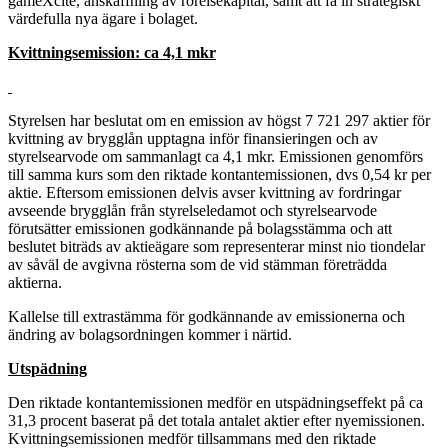
gameXcite, anskaffning av rörelsekapital, samt att få in strategiskt
värdefulla nya ägare i bolaget.
Kvittningsemission: ca 4,1 mkr
Styrelsen har beslutat om en emission av högst 7 721 297 aktier för
kvittning av brygglån upptagna inför finansieringen och av
styrelsearvode om sammanlagt ca 4,1 mkr. Emissionen genomförs
till samma kurs som den riktade kontantemissionen, dvs 0,54 kr per
aktie. Eftersom emissionen delvis avser kvittning av fordringar
avseende brygglån från styrelseledamot och styrelsearvode
förutsätter emissionen godkännande på bolagsstämma och att
beslutet biträds av aktieägare som representerar minst nio tiondelar
av såväl de avgivna rösterna som de vid stämman företrädda
aktierna.
Kallelse till extrastämma för godkännande av emissionerna och
ändring av bolagsordningen kommer i närtid.
Utspädning
Den riktade kontantemissionen medför en utspädningseffekt på ca
31,3 procent baserat på det totala antalet aktier efter nyemissionen.
Kvittningsemissionen medför tillsammans med den riktade