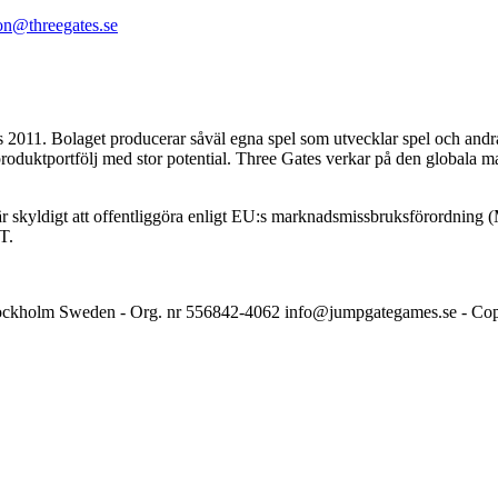
on@threegates.se
011. Bolaget producerar såväl egna spel som utvecklar spel och andra 
oduktportfölj med stor potential. Three Gates verkar på den globala mar
r skyldigt att offentliggöra enligt EU:s marknadsmissbruksförordnin
T.
Stockholm Sweden - Org. nr 556842-4062 info@jumpgategames.se - Co