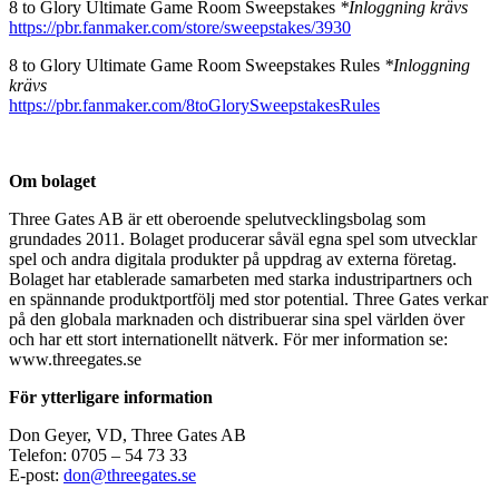
8 to Glory Ultimate Game Room Sweepstakes
*
Inloggning krävs
https://pbr.fanmaker.com/store/sweepstakes/3930
8 to Glory Ultimate Game Room Sweepstakes Rules
*Inloggning
krävs
https://pbr.fanmaker.com/8toGlorySweepstakesRules
Om bolaget
Three Gates AB är ett oberoende spelutvecklingsbolag som
grundades 2011. Bolaget producerar såväl egna spel som utvecklar
spel och andra digitala produkter på uppdrag av externa företag.
Bolaget har etablerade samarbeten med starka industripartners och
en spännande produktportfölj med stor potential. Three Gates verkar
på den globala marknaden och distribuerar sina spel världen över
och har ett stort internationellt nätverk. För mer information se:
www.threegates.se
För ytterligare information
Don Geyer, VD, Three Gates AB
Telefon: 0705 – 54 73 33
E-post:
don@threegates.se