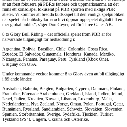
är att först fokusera på PBR:s fanbase och uppmärksamma att det
finns ett konsolspel fokuserat på PBR-sporten med riktiga PBR-
atleter. Vi kommer att bredda budskapet till den vanliga spelpubliken
när spelet når butikshyllorna och vi öppnar upp spelet digitalt till en
mer global publik”, säger Don Geyer, vd för Three Gates AB.
8 to Glory Bull Riding – det officiella spelet from PBR är för
närvarande tillgängligt för nedladdning i:
Argentina, Bolivia, Brasilien, Chile, Colombia, Costa Rica,
Ecuador, El Salvador, Guatemala, Honduras, Kanada, Mexiko,
Nicaragua, Panama, Paraguay, Peru, Tyskland (Xbox One),
Uruguay och USA.
Under kommande veckor kommer 8 to Glory även att bli tillgängligt
i följande länder:
Australien, Bahrain, Belgien, Bulgarien, Cypern, Danmark, Finland,
Frankrike, Förenade Arabemiraten, Grekland, Island, Indien, Irland,
Israel, Italien, Kroatien, Kuwait, Libanon, Luxemburg, Malta,
Nederländerna, Nya Zealand, Norge, Oman, Polen, Portugal, Qatar,
Rumänien, Ryssland, Saudiarabien, Schweiz, Slovakien, Slovenien,
Spanien, Storbritannien, Sverige, Sydafrika, Tjeckien, Turkiet,
Tyskland (PS4), Ungern, Ukraina och Österrike.