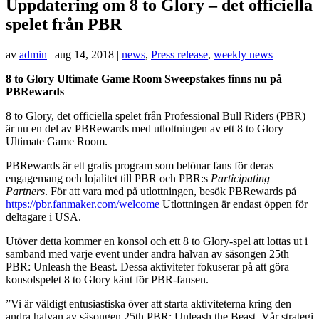
Uppdatering om 8 to Glory – det officiella
spelet från PBR
av
admin
|
aug 14, 2018
|
news
,
Press release
,
weekly news
8 to Glory Ultimate Game Room Sweepstakes finns nu på
PBRewards
8 to Glory, det officiella spelet från Professional Bull Riders (PBR)
är nu en del av PBRewards med utlottningen av ett 8 to Glory
Ultimate Game Room.
PBRewards är ett gratis program som belönar fans för deras
engagemang och lojalitet till PBR och PBR:s
Participating
Partners
. För att vara med på utlottningen, besök PBRewards på
https://pbr.fanmaker.com/welcome
Utlottningen är endast öppen för
deltagare i USA.
Utöver detta kommer en konsol och ett 8 to Glory-spel att lottas ut i
samband med varje event under andra halvan av säsongen 25th
PBR: Unleash the Beast. Dessa aktiviteter fokuserar på att göra
konsolspelet 8 to Glory känt för PBR-fansen.
”Vi är väldigt entusiastiska över att starta aktiviteterna kring den
andra halvan av säsongen 25th PBR: Unleash the Beast. Vår strategi