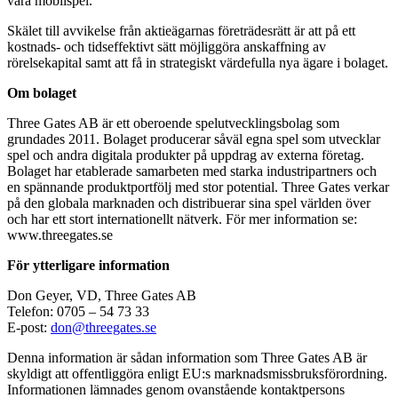
våra mobilspel.”
Skälet till avvikelse från aktieägarnas företrädesrätt är att på ett
kostnads- och tidseffektivt sätt möjliggöra anskaffning av
rörelsekapital samt att få in strategiskt värdefulla nya ägare i bolaget.
Om bolaget
Three Gates AB är ett oberoende spelutvecklingsbolag som
grundades 2011. Bolaget producerar såväl egna spel som utvecklar
spel och andra digitala produkter på uppdrag av externa företag.
Bolaget har etablerade samarbeten med starka industripartners och
en spännande produktportfölj med stor potential. Three Gates verkar
på den globala marknaden och distribuerar sina spel världen över
och har ett stort internationellt nätverk. För mer information se:
www.threegates.se
För ytterligare information
Don Geyer, VD, Three Gates AB
Telefon: 0705 – 54 73 33
E-post:
don@threegates.se
Denna information är sådan information som Three Gates AB är
skyldigt att offentliggöra enligt EU:s marknadsmissbruksförordning.
Informationen lämnades genom ovanstående kontaktpersons