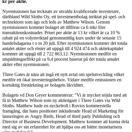
kr per aktie.
Nyemissionen har tecknats av utvalda kvalificerade investerare,
däribland Wild Sloths Oy, ett investmentbolag inriktat på spel- och
techsektorn som ägs och leds av Matthew Wilson. Genom
nyemissionen kommer bolaget att tillföras ca 6 mkr före
transaktionskostnader. Priset per aktie är 13 kr vilket är ca 10 %
rabatt på en volymviktad genomsnittlig kurs under de senaste 15
handelsdagarna t o m 20 juli. Efter nyemissionen kommer det totala
antalet aktier och röster att uppgå till 4 924 474 och aktiekapitalet
kommer att uppgå till 2 722 863,12. Nyemissionen medför en
utspädningseffekt på ca 9,4 procent baserat på det totala antalet
aktier efter nyemissionen.
Three Gates är nära att ingå ett nytt avtal om spelutveckling vilket
medför ett ökat investeringsbehov. Vidare medför emissionen en
kortsiktig förstärkning av bolagets likviditet.
Bolagets vd Don Geyer kommenterar: ”Vi är mycket nöjda med att
få in Matthew Wilson som ny aktieägare i Three Gates via Wild
Sloths. Matthew hade en nyckelroll i Rovios kommersiella
framgång, där hans positioner inkluderade Head of Marketing för
lanseringen av Angry Birds, Head of third party Publishing och
Director of Business Development. Matthew kommer att kunna dela
med sig av sin erfarenhet för att hjälpa oss att bättre monetarisera