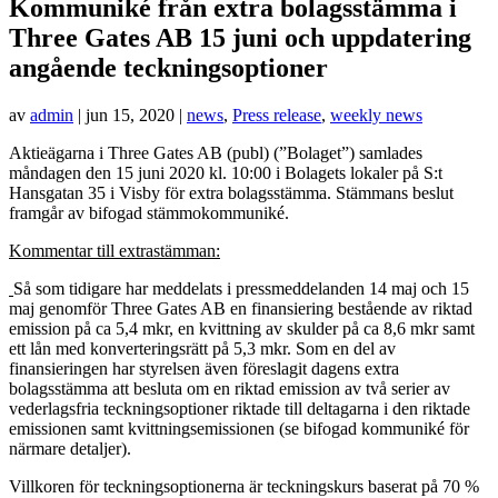
Kommuniké från extra bolagsstämma i
Three Gates AB 15 juni och uppdatering
angående teckningsoptioner
av
admin
|
jun 15, 2020
|
news
,
Press release
,
weekly news
Aktieägarna i Three Gates AB (publ) (”Bolaget”) samlades
måndagen den 15 juni 2020 kl. 10:00 i Bolagets lokaler på S:t
Hansgatan 35 i Visby för extra bolagsstämma. Stämmans beslut
framgår av bifogad stämmokommuniké.
Kommentar till extrastämman:
Så som tidigare har meddelats i pressmeddelanden 14 maj och 15
maj genomför Three Gates AB en finansiering bestående av riktad
emission på ca 5,4 mkr, en kvittning av skulder på ca 8,6 mkr samt
ett lån med konverteringsrätt på 5,3 mkr. Som en del av
finansieringen har styrelsen även föreslagit dagens extra
bolagsstämma att besluta om en riktad emission av två serier av
vederlagsfria teckningsoptioner riktade till deltagarna i den riktade
emissionen samt kvittningsemissionen (se bifogad kommuniké för
närmare detaljer).
Villkoren för teckningsoptionerna är teckningskurs baserat på 70 %