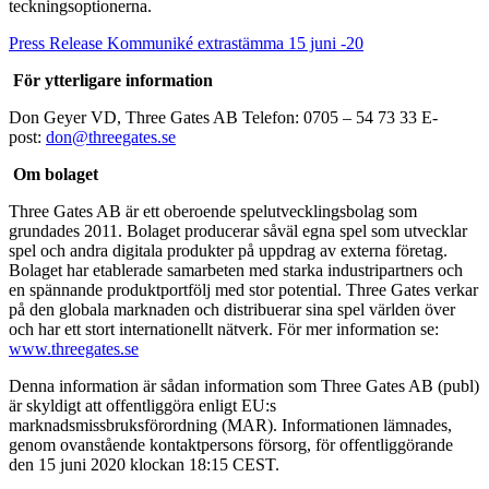
teckningsoptionerna.
Press Release Kommuniké extrastämma 15 juni -20
För ytterligare information
Don Geyer VD, Three Gates AB Telefon: 0705 – 54 73 33 E-
post:
don@threegates.se
Om bolaget
Three Gates AB är ett oberoende spelutvecklingsbolag som
grundades 2011. Bolaget producerar såväl egna spel som utvecklar
spel och andra digitala produkter på uppdrag av externa företag.
Bolaget har etablerade samarbeten med starka industripartners och
en spännande produktportfölj med stor potential. Three Gates verkar
på den globala marknaden och distribuerar sina spel världen över
och har ett stort internationellt nätverk. För mer information se:
www.threegates.se
Denna information är sådan information som Three Gates AB (publ)
är skyldigt att offentliggöra enligt EU:s
marknadsmissbruksförordning (MAR). Informationen lämnades,
genom ovanstående kontaktpersons försorg, för offentliggörande
den 15 juni 2020 klockan 18:15 CEST.