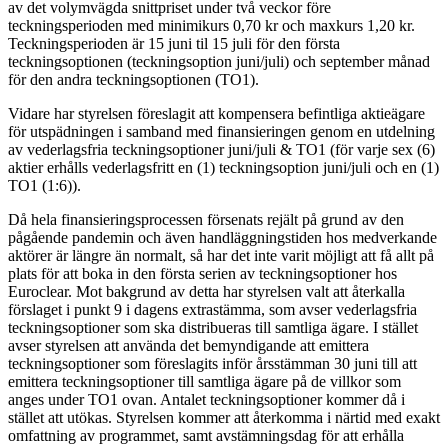
av det volymvägda snittpriset under två veckor före
teckningsperioden med minimikurs 0,70 kr och maxkurs 1,20 kr.
Teckningsperioden är 15 juni til 15 juli för den första
teckningsoptionen (teckningsoption juni/juli) och september månad
för den andra teckningsoptionen (TO1).
Vidare har styrelsen föreslagit att kompensera befintliga aktieägare
för utspädningen i samband med finansieringen genom en utdelning
av vederlagsfria teckningsoptioner juni/juli & TO1 (för varje sex (6)
aktier erhålls vederlagsfritt en (1) teckningsoption juni/juli och en (1)
TO1 (1:6)).
Då hela finansieringsprocessen försenats rejält på grund av den
pågående pandemin och även handläggningstiden hos medverkande
aktörer är längre än normalt, så har det inte varit möjligt att få allt på
plats för att boka in den första serien av teckningsoptioner hos
Euroclear. Mot bakgrund av detta har styrelsen valt att återkalla
förslaget i punkt 9 i dagens extrastämma, som avser vederlagsfria
teckningsoptioner som ska distribueras till samtliga ägare. I stället
avser styrelsen att använda det bemyndigande att emittera
teckningsoptioner som föreslagits inför årsstämman 30 juni till att
emittera teckningsoptioner till samtliga ägare på de villkor som
anges under TO1 ovan. Antalet teckningsoptioner kommer då i
stället att utökas. Styrelsen kommer att återkomma i närtid med exakt
omfattning av programmet, samt avstämningsdag för att erhålla