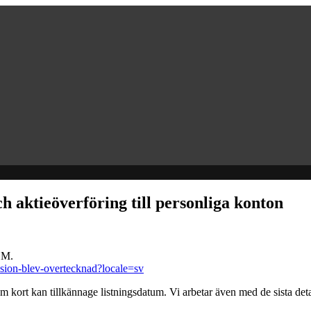
 aktieöverföring till personliga konton
NGM.
ssion-blev-overtecknad?locale=sv
om kort kan tillkännage listningsdatum. Vi arbetar även med de sista det