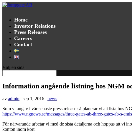
Home
Investor Relations
Press Releases
Careers
Contact
Välj en sida
Information angående listning hos NGM och
av
admin
|
sep 1, 2016
|
news
Som vi angav i vår senaste press release så planerar vi att lista hos 
https://www.ngnews.se/messages/three-gates-ab-three-gates-ab-s-emi
För närvarande arbetar vi med de sista detaljerna och hoppas att vi in
konton inom kort.