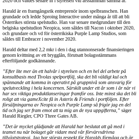
2020 och valdes senare in i styrelsen vid årsstämman samma år.
Harald är en framgångsrik entreprenör inom spelbranschen. Han
grundade och ledde Sproing Interactive under många år till att bli
Österrikes största spelstudio. Han var senare medgrundare till den
belgiska spelstudion Neopica, som såldes till Nacon i oktober 2020,
och grundare och vd för österrikiska Purple Lamp Studios, som
såldes till Embracer i november 2020.
Harald deltar med 2,2 mkr i den i dag utannonserade finansieringen
genom kvittning av ett brygglån, förutsatt bolagsstämmans
efterföljande godkännande.
”Efter lite mer än ett halvår i styrelsen och en hel del arbete på
konsultbasis med Tivolas spelportfölj, ska det bli väldigt kul och
spännande att komma in operativt på gruppnivå som ansvarig för
spelutveckling i hela koncernen. Särskilt under ett år som i år när vi
har sex viktiga produktlanseringar framför oss. Inte minst ska det bli
roligt att via gameXcite få in Asterix & Friends i portföljen. Efter
försäljningarna av Neopica och Purple Lamp så frigör jag en del
tid och jag ser fram emot att ta mig an de nya uppgifterna,”
säger
Harald Riegler, CPO Three Gates AB.
”Det är mycket glädjande att Harald har beslutat att gå med i
teamet nu när bolaget går vidare med vår förvärvsdrivna
tillväxtstrategi. Jag har största respekt för Haralds förmåga och är