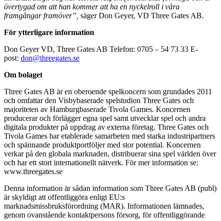
övertygad om att han kommer att ha en nyckelroll i våra
framgångar framöver”,
säger Don Geyer, VD Three Gates AB.
För ytterligare information
Don Geyer VD, Three Gates AB Telefon: 0705 – 54 73 33 E-
post:
don@threegates.se
Om bolaget
Three Gates AB är en oberoende spelkoncern som grundades 2011
och omfattar den Visbybaserade spelstudion Three Gates och
majoriteten av Hamburgbaserade Tivola Games. Koncernen
producerar och förlägger egna spel samt utvecklar spel och andra
digitala produkter på uppdrag av externa företag. Three Gates och
Tivola Games har etablerade samarbeten med starka industripartners
och spännande produktportföljer med stor potential. Koncernen
verkar på den globala marknaden, distribuerar sina spel världen över
och har ett stort internationellt nätverk. För mer information se:
www.threegates.se
Denna information är sådan information som Three Gates AB (publ)
är skyldigt att offentliggöra enligt EU:s
marknadsmissbruksförordning (MAR). Informationen lämnades,
genom ovanstående kontaktpersons försorg, för offentliggörande