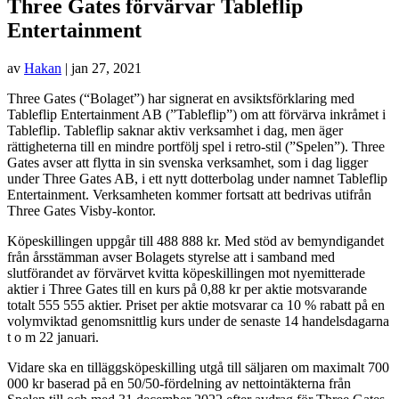
Three Gates förvärvar Tableflip
Entertainment
av
Hakan
|
jan 27, 2021
Three Gates (“Bolaget”) har signerat en avsiktsförklaring med
Tableflip Entertainment AB (”Tableflip”) om att förvärva inkråmet i
Tableflip. Tableflip saknar aktiv verksamhet i dag, men äger
rättigheterna till en mindre portfölj spel i retro-stil (”Spelen”). Three
Gates avser att flytta in sin svenska verksamhet, som i dag ligger
under Three Gates AB, i ett nytt dotterbolag under namnet Tableflip
Entertainment. Verksamheten kommer fortsatt att bedrivas utifrån
Three Gates Visby-kontor.
Köpeskillingen uppgår till 488 888 kr. Med stöd av bemyndigandet
från årsstämman avser Bolagets styrelse att i samband med
slutförandet av förvärvet kvitta köpeskillingen mot nyemitterade
aktier i Three Gates till en kurs på 0,88 kr per aktie motsvarande
totalt 555 555 aktier. Priset per aktie motsvarar ca 10 % rabatt på en
volymviktad genomsnittlig kurs under de senaste 14 handelsdagarna
t o m 22 januari.
Vidare ska en tilläggsköpeskilling utgå till säljaren om maximalt 700
000 kr baserad på en 50/50-fördelning av nettointäkterna från