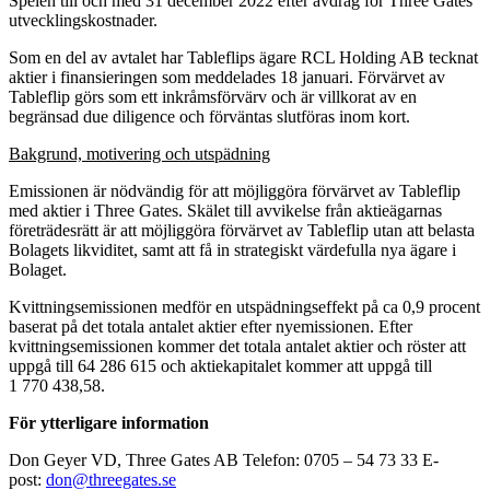
Spelen till och med 31 december 2022 efter avdrag för Three Gates
utvecklingskostnader.
Som en del av avtalet har Tableflips ägare RCL Holding AB tecknat
aktier i finansieringen som meddelades 18 januari. Förvärvet av
Tableflip görs som ett inkråmsförvärv och är villkorat av en
begränsad due diligence och förväntas slutföras inom kort.
Bakgrund, motivering och utspädning
Emissionen är nödvändig för att möjliggöra förvärvet av Tableflip
med aktier i Three Gates. Skälet till avvikelse från aktieägarnas
företrädesrätt är att möjliggöra förvärvet av Tableflip utan att belasta
Bolagets likviditet, samt att få in strategiskt värdefulla nya ägare i
Bolaget.
Kvittningsemissionen medför en utspädningseffekt på ca 0,9 procent
baserat på det totala antalet aktier efter nyemissionen. Efter
kvittningsemissionen kommer det totala antalet aktier och röster att
uppgå till 64 286 615 och aktiekapitalet kommer att uppgå till
1 770 438,58.
För ytterligare information
Don Geyer VD, Three Gates AB Telefon: 0705 – 54 73 33 E-
post:
don@threegates.se