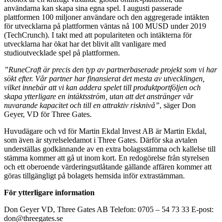
användarna kan skapa sina egna spel. I augusti passerade
plattformen 100 miljoner användare och den aggregerade intäkten
för utvecklarna på plattformen väntas nå 100 MUSD under 2019
(TechCrunch). I takt med att populariteten och intäkterna för
utvecklarna har ökat har det blivit allt vanligare med
studioutvecklade spel på plattformen.
”RuneCraft är precis den typ av partnerbaserade projekt som vi har
sökt efter. Vår partner har finansierat det mesta av utvecklingen,
vilket innebär att vi kan addera spelet till produktportföljen och
skapa ytterligare en intäktsström, utan att det anstränger vår
nuvarande kapacitet och till en attraktiv risknivå”
, säger Don
Geyer, VD för Three Gates.
Huvudägare och vd för Martin Ekdal Invest AB är Martin Ekdal,
som även är styrelseledamot i Three Gates. Därför ska avtalen
underställas godkännande av en extra bolagsstämma och kallelse till
stämma kommer att gå ut inom kort. En redogörelse från styrelsen
och ett oberoende värderingsutlåtande gällande affären kommer att
göras tillgängligt på bolagets hemsida inför extrastämman.
För ytterligare information
Don Geyer VD, Three Gates AB Telefon: 0705 – 54 73 33 E-post:
don@threegates.se