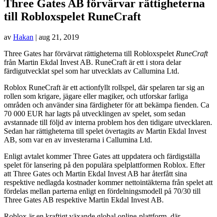
Three Gates AB förvärvar rättigheterna
till Robloxspelet RuneCraft
av
Hakan
|
aug 21, 2019
Three Gates
har förvärvat rättigheterna till Robloxspelet
RuneCraft
från Martin Ekdal Invest AB. RuneCraft är ett i stora delar
färdigutvecklat spel som har utvecklats av Callumina Ltd.
Roblox RuneCraft är ett actionfyllt rollspel, där spelaren tar sig an
rollen som krigare, jägare eller magiker, och utforskar farliga
områden och använder sina färdigheter för att bekämpa fienden. Ca
70 000 EUR har lagts på utvecklingen av spelet, som sedan
avstannade till följd av interna problem hos den tidigare utvecklaren.
Sedan har rättigheterna till spelet övertagits av Martin Ekdal Invest
AB, som var en av investerarna i Callumina Ltd.
Enligt avtalet kommer Three Gates att uppdatera och färdigställa
spelet för lansering på den populära spelplattformen Roblox. Efter
att Three Gates och Martin Ekdal Invest AB har återfått sina
respektive nedlagda kostnader kommer nettointäkterna från spelet att
fördelas mellan parterna enligt en fördelningsmodell på 70/30 till
Three Gates AB respektive Martin Ekdal Invest AB.
Roblox är en kraftigt växande global online-plattform, där