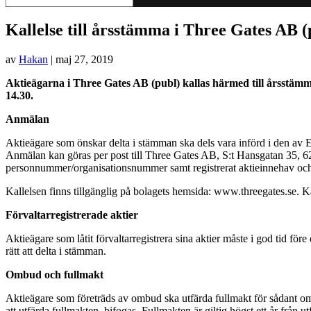
Kallelse till årsstämma i Three Gates AB (
av
Hakan
|
maj 27, 2019
Aktieägarna i Three Gates AB (publ) kallas härmed till årsstämma
14.30.
Anmälan
Aktieägare som önskar delta i stämman ska dels vara införd i den av E
Anmälan kan göras per post till Three Gates AB, S:t Hansgatan 35, 6
personnummer/organisationsnummer samt registrerat aktieinnehav och,
Kallelsen finns tillgänglig på bolagets hemsida: www.threegates.se. Ka
Förvaltarregistrerade aktier
Aktieägare som låtit förvaltarregistrera sina aktier måste i god tid för
rätt att delta i stämman.
Ombud och fullmakt
Aktieägare som företräds av ombud ska utfärda fullmakt för sådant omb
att utfärda fullmakten, bifogas. Fullmakten är giltig högst ett år från u