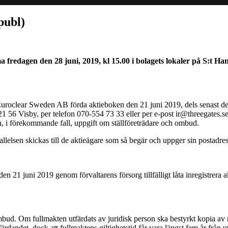
publ)
 fredagen den 28 juni, 2019, kl 15.00 i bolagets lokaler på S:t Han
uroclear Sweden AB förda aktieboken den 21 juni 2019, dels senast den 
21 56 Visby, per telefon 070-554 73 33 eller per e-post ir@threegates.
 i förekommande fall, uppgift om ställföreträdare och ombud.
llelsen skickas till de aktieägare som så begär och uppger sin postadres
e den 21 juni 2019 genom förvaltarens försorg tillfälligt låta inregistre
ud. Om fullmakten utfärdats av juridisk person ska bestyrkt kopia av r
tfärdandet, dock att fullmaktens giltighetstid får vara längst fem år från