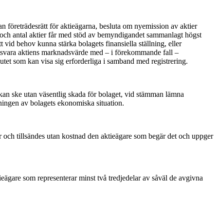
tan företrädesrätt för aktieägarna, besluta om nyemission av aktier
al och antal aktier får med stöd av bemyndigandet sammanlagt högst
vid behov kunna stärka bolagets finansiella ställning, eller
motsvara aktiens marknadsvärde med – i förekommande fall –
slutet som kan visa sig erforderliga i samband med registrering.
t kan ske utan väsentlig skada för bolaget, vid stämman lämna
ingen av bolagets ekonomiska situation.
r och tillsändes utan kostnad den aktieägare som begär det och uppger
tieägare som representerar minst två tredjedelar av såväl de avgivna