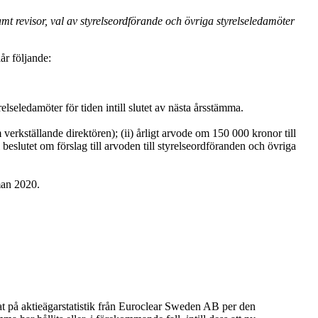
mt revisor, val av styrelseordförande och övriga styrelseledamöter
år följande:
ledamöter för tiden intill slutet av nästa årsstämma.
verkställande direktören); (ii) årligt arvode om 150 000 kronor till
beslutet om förslag till arvoden till styrelseordföranden och övriga
man 2020.
rat på aktieägarstatistik från Euroclear Sweden AB per den