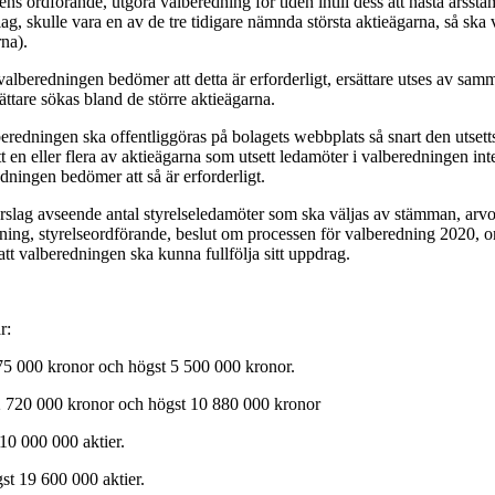
s ordförande, utgöra valberedning för tiden intill dess att nästa årsstämm
ag, skulle vara en av de tre tidigare nämnda största aktieägarna, så ska
rna).
alberedningen bedömer att detta är erforderligt, ersättare utses av sa
sättare sökas bland de större aktieägarna.
edningen ska offentliggöras på bolagets webbplats så snart den utsetts
 en eller flera av aktieägarna som utsett ledamöter i valberedningen inte l
ningen bedömer att så är erforderligt.
rslag avseende antal styrelseledamöter som ska väljas av stämman, arvo
ättning, styrelseordförande, beslut om processen för valberedning 2020, 
t valberedningen ska kunna fullfölja sitt uppdrag.
r:
 375 000 kronor och högst 5 500 000 kronor.
t 2 720 000 kronor och högst 10 880 000 kronor
 10 000 000 aktier.
gst 19 600 000 aktier.