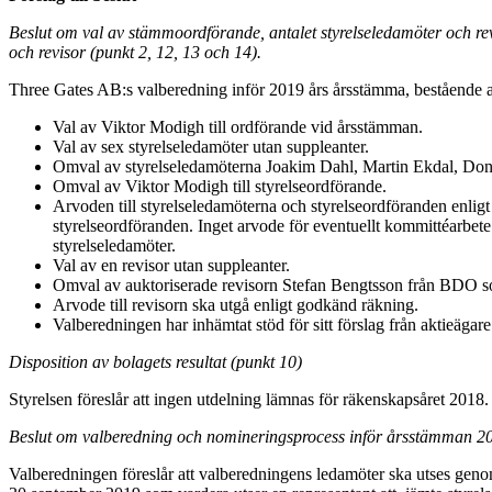
Beslut om val av stämmoordförande, antalet styrelseledamöter och revi
och revisor (punkt 2, 12, 13 och 14).
Three Gates AB:s valberedning inför 2019 års årsstämma, bestående a
Val av Viktor Modigh till ordförande vid årsstämman.
Val av sex styrelseledamöter utan suppleanter.
Omval av styrelseledamöterna Joakim Dahl, Martin Ekdal, Don 
Omval av Viktor Modigh till styrelseordförande.
Arvoden till styrelseledamöterna och styrelseordföranden enligt f
styrelseordföranden. Inget arvode för eventuellt kommittéarbete 
styrelseledamöter.
Val av en revisor utan suppleanter.
Omval av auktoriserade revisorn Stefan Bengtsson från BDO som 
Arvode till revisorn ska utgå enligt godkänd räkning.
Valberedningen har inhämtat stöd för sitt förslag från aktieägar
Disposition av bolagets resultat (punkt 10)
Styrelsen föreslår att ingen utdelning lämnas för räkenskapsåret 2018.
Beslut om valberedning och nomineringsprocess inför årsstämman 20
Valberedningen föreslår att valberedningens ledamöter ska utses genom