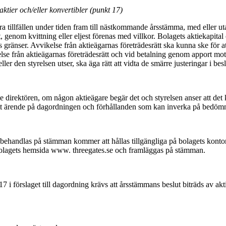
ktier och/eller konvertibler (punkt 17)
lera tillfällen under tiden fram till nästkommande årsstämma, med eller u
, genom kvittning eller eljest förenas med villkor. Bolagets aktiekapit
änser. Avvikelse från aktieägarnas företrädesrätt ska kunna ske för att 
kelse från aktieägarnas företrädesrätt och vid betalning genom apport 
er den styrelsen utser, ska äga rätt att vidta de smärre justeringar i be
de direktören, om någon aktieägare begär det och styrelsen anser att de
t ärende på dagordningen och förhållanden som kan inverka på bedömn
 behandlas på stämman kommer att hållas tillgängliga på bolagets konto
 bolagets hemsida www. threegates.se och framläggas på stämman.
17 i förslaget till dagordning krävs att årsstämmans beslut biträds av ak