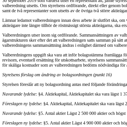
30 september 2019 som vardera utser en representant att, jämte styrelsen
valberedning utsetts. Om styrelsens ordförande, direkt eller genom bol
samt de två representanter som utsetts av de övriga två större aktieäga
Lämnar ledamot valberedningen innan dess arbete är slutfört ska, om v
aktieägare inte längre tillhör de röstmässigt största aktieägarna, ska er
Valberedningen utser inom sig ordförande. Sammansättningen av valber
ägarstrukturen sker efter det att valberedningen satts samman på sätt att
valberedningens sammansättning ändras i enlighet därmed om valbered
Valberedningens uppgift ska vara att inför bolagsstämma framlägga fö
revisorn, eventuell ersättning för utskottsarbete, styrelsens sammans
för skäliga kostnader som av valberedningen bedöms nödvändiga för at
Styrelsens förslag om ändring av bolagsordningen (punkt 16)
Styrelsen föreslår att ny bolagsordning antas med följande förändringa
Nuvarande lydelse:
§4. Aktiekapital, Aktiekapitalet ska vara lägst 1
Föreslagen ny lydelse
: §4. Aktiekapital, Aktiekapitalet ska vara lägs
Nuvarande lydelse:
§5. Antal aktier Lägst 2 500 000 aktier och högst
Föreslagen ny lydelse
: §5. Antal aktier Lägst 4 900 000 aktier och hö