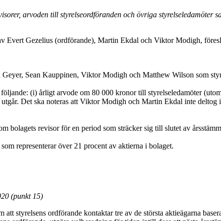
sorer, arvoden till styrelseordföranden och övriga styrelseledamöter sa
v Evert Gezelius (ordförande), Martin Ekdal och Viktor Modigh, föresl
Geyer, Sean Kauppinen, Viktor Modigh och Matthew Wilson som styrelse
öljande: (i) årligt arvode om 80 000 kronor till styrelseledamöter (utom 
utgår. Det ska noteras att Viktor Modigh och Martin Ekdal inte deltog i 
bolagets revisor för en period som sträcker sig till slutet av årsstäm
e som representerar över 21 procent av aktierna i bolaget.
20 (punkt 15)
 att styrelsens ordförande kontaktar tre av de största aktieägarna base