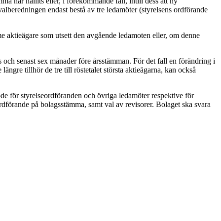
a har hållits eller, i förekommande fall, intill dess att ny
 valberedningen endast bestå av tre ledamöter (styrelsens ordförande
mme aktieägare som utsett den avgående ledamoten eller, om denne
 och senast sex månader före årsstämman. För det fall en förändring i
ängre tillhör de tre till röstetalet största aktieägarna, kan också
de för styrelseordföranden och övriga ledamöter respektive för
ordförande på bolagsstämma, samt val av revisorer. Bolaget ska svara