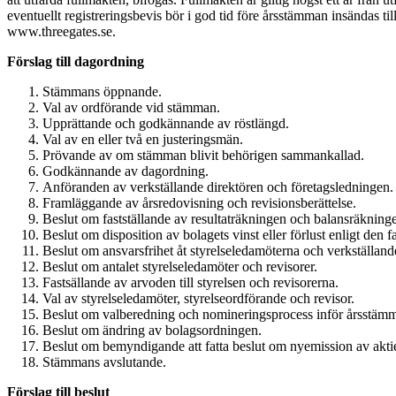
eventuellt registreringsbevis bör i god tid före årsstämman insändas 
www.threegates.se.
Förslag till dagordning
Stämmans öppnande.
Val av ordförande vid stämman.
Upprättande och godkännande av röstlängd.
Val av en eller två en justeringsmän.
Prövande av om stämman blivit behörigen sammankallad.
Godkännande av dagordning.
Anföranden av verkställande direktören och företagsledningen.
Framläggande av årsredovisning och revisionsberättelse.
Beslut om fastställande av resultaträkningen och balansräkning
Beslut om disposition av bolagets vinst eller förlust enligt den f
Beslut om ansvarsfrihet åt styrelseledamöterna och verkställand
Beslut om antalet styrelseledamöter och revisorer.
Fastsällande av arvoden till styrelsen och revisorerna.
Val av styrelseledamöter, styrelseordförande och revisor.
Beslut om valberedning och nomineringsprocess inför årsstäm
Beslut om ändring av bolagsordningen.
Beslut om bemyndigande att fatta beslut om nyemission av aktier
Stämmans avslutande.
Förslag till beslut