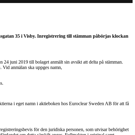
sgatan 35 i Visby. Inregistrering till stämman påbörjas klockan
24 juni 2019 till bolaget anmält sin avsikt att delta på stämman.
se. Vid anmälan ska uppges namn,
s.
ra aktierna i eget namn i aktieboken hos Euroclear Sweden AB för att få
egistreringsbevis för den juridiska personen, som utvisar behörighet
 utfärdandet om detta särskilt anges. Fullmakten i original samt