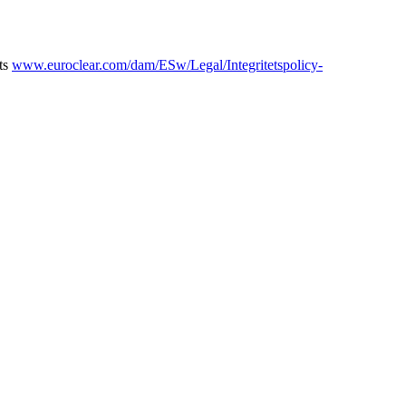
ats
www.euroclear.com/dam/ESw/Legal/Integritetspolicy-