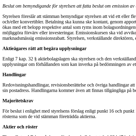
Beslut om bemyndigande för styrelsen att fatta beslut om emission av a
Styrelsen föreslår att stämman bemyndigar styrelsen att vid ett eller f
och/eller konvertibler. Betalning ska kunna ske kontant, genom apport
ökas med ett belopp respektive antal som ryms inom bolagsordningens gr
möjliggöra förvärv eller investeringar. Emissionskursen ska vid avvi
marknadsmässig emissionsrabatt. Styrelsen, verkställande direktören, ell
Aktieägares rätt att begära upplysningar
Enligt 7 kap. 32 § aktiebolagslagen ska styrelsen och den verkställan
upplysningar om förhållanden som kan inverka på bedömningen av et
Handlingar
Redovisningshandlingar, revisionsberättelse och övriga handlingar att
sin postadress. Handlingarna kommer även att finnas tillgängliga på
Majoritetskrav
För beslut i enlighet med styrelsens förslag enligt punkt 16 och punkt 
rösterna som de vid stämman företrädda aktierna.
Aktier och röster