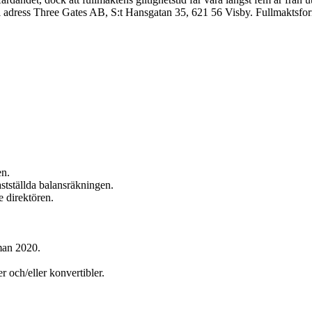
till adress Three Gates AB, S:t Hansgatan 35, 621 56 Visby. Fullmaktsfo
en.
astställda balansräkningen.
e direktören.
man 2020.
 och/eller konvertibler.