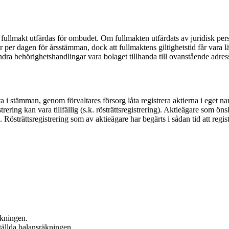
fullmakt utfärdas för ombudet. Om fullmakten utfärdats av juridisk per
år per dagen för årsstämman, dock att fullmaktens giltighetstid får vara l
dra behörighetshandlingar vara bolaget tillhanda till ovanstående adres
 delta i stämman, genom förvaltares försorg låta registrera aktierna i eg
ing kan vara tillfällig (s.k. rösträttsregistrering). Aktieägare som öns
ng. Rösträttsregistrering som av aktieägare har begärts i sådan tid att reg
äkningen.
ställda balansräkningen.