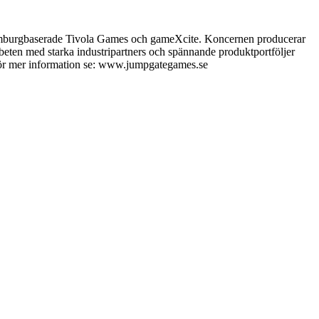
amburgbaserade Tivola Games och gameXcite. Koncernen producerar
beten med starka industripartners och spännande produktportföljer
k. För mer information se: www.jumpgategames.se