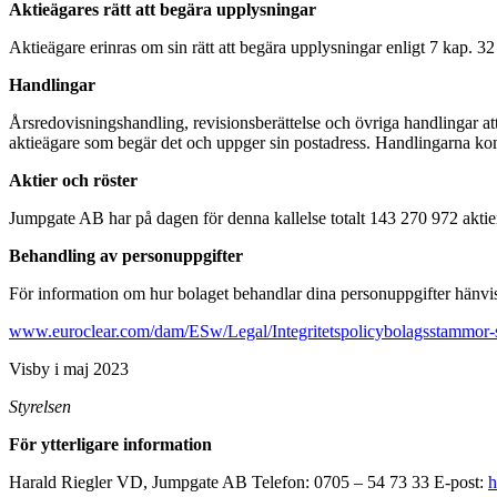
Aktieägares rätt att begära upplysningar
Aktieägare erinras om sin rätt att begära upplysningar enligt 7 kap. 32
Handlingar
Årsredovisningshandling, revisionsberättelse och övriga handlingar att
aktieägare som begär det och uppger sin postadress. Handlingarna k
Aktier och röster
Jumpgate AB har på dagen för denna kallelse totalt 143 270 972 aktie
Behandling av personuppgifter
För information om hur bolaget behandlar dina personuppgifter hänvisas
www.euroclear.com/dam/ESw/Legal/Integritetspolicybolagsstammor-
Visby i maj 2023
Styrelsen
För ytterligare information
Harald Riegler VD, Jumpgate AB Telefon: 0705 – 54 73 33 E-post:
h