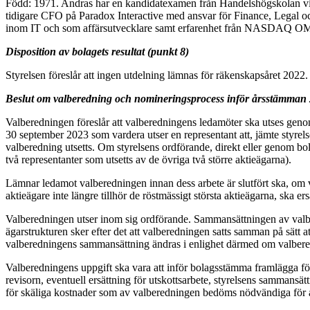
Född: 1971. Andras har en kandidatexamen från Handelshögskolan vid 
tidigare CFO på Paradox Interactive med ansvar för Finance, Legal oc
inom IT och som affärsutvecklare samt erfarenhet från NASDAQ OMX 
Disposition av bolagets resultat (punkt 8)
Styrelsen föreslår att ingen utdelning lämnas för räkenskapsåret 2022.
Beslut om valberedning och nomineringsprocess inför årsstämman 
Valberedningen föreslår att valberedningens ledamöter ska utses genom
30 september 2023 som vardera utser en representant att, jämte styrelsen
valberedning utsetts. Om styrelsens ordförande, direkt eller genom bo
två representanter som utsetts av de övriga två större aktieägarna).
Lämnar ledamot valberedningen innan dess arbete är slutfört ska, om v
aktieägare inte längre tillhör de röstmässigt största aktieägarna, ska er
Valberedningen utser inom sig ordförande. Sammansättningen av valber
ägarstrukturen sker efter det att valberedningen satts samman på sätt att
valberedningens sammansättning ändras i enlighet därmed om valbered
Valberedningens uppgift ska vara att inför bolagsstämma framlägga för
revisorn, eventuell ersättning för utskottsarbete, styrelsens sammans
för skäliga kostnader som av valberedningen bedöms nödvändiga för at