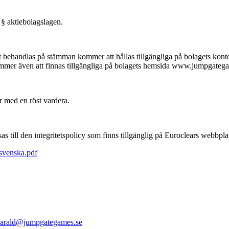
 § aktiebolagslagen.
 behandlas på stämman kommer att hållas tillgängliga på bolagets kontor
ommer även att finnas tillgängliga på bolagets hemsida www.jumpgateg
r med en röst vardera.
 till den integritetspolicy som finns tillgänglig på Euroclears webbpla
svenska.pdf
arald@jumpgategames.se