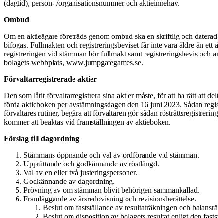
(dagtid), person- /organisationsnummer och aktieinnehav.
Ombud
Om en aktieägare företräds genom ombud ska en skriftlig och daterad 
bifogas.
Fullmakten och registreringsbeviset får inte vara äldre än ett 
registreringen vid stämman bör fullmakt samt registreringsbevis och an
bolagets webbplats, www.jumpgategames.se.
Förvaltarregistrerade aktier
Den som låtit förvaltarregistrera sina aktier måste, för att ha rätt att
förda aktieboken per avstämningsdagen den 16 juni 2023. Sådan registrer
förvaltares rutiner, begära att förvaltaren gör sådan rösträttsregistreri
kommer att beaktas vid framställningen av aktieboken.
Förslag till dagordning
Stämmans öppnande och val av ordförande vid stämman.
Upprättande och godkännande av röstlängd.
Val av en eller två justeringspersoner.
Godkännande av dagordning.
Prövning av om stämman blivit behörigen sammankallad.
Framläggande av årsredovisning och revisionsberättelse.
Beslut om fastställande av resultaträkningen och balansr
Beslut om disposition av bolagets resultat enligt den fast