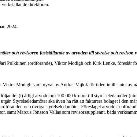
 verkställande direktören.
man 2024.
ter och revisorer, fastställande av arvoden till styrelse och revisor, v
Jari Pulkkinen (ordförande), Viktor Modigh och
Kirk Lenke, föreslår fö
Viktor Modigh samt nyval av Andras Vajlok för tiden intill slutet av n
öljande: (i) årligt arvode om 100 000 kronor till styrelseledamöter (uto
tgår. Styrelseledamöter ska även ha rätt att fakturera bolaget i den mån 
seordföranden och övriga styrelseledamöter. Föreslaget arvode är oförändra
isor, samt Marcus Jönsson Vallas som revisorssuppleant, båda verksa