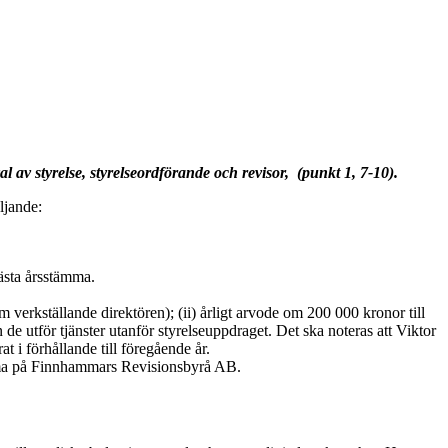
al av styrelse, styrelseordförande och revisor, (punkt 1, 7-10).
ljande:
ästa årsstämma.
m verkställande direktören); (ii) årligt arvode om 200 000 kronor till
de utför tjänster utanför styrelseuppdraget. Det ska noteras att Viktor
t i förhållande till föregående år.
mma på Finnhammars Revisionsbyrå AB.