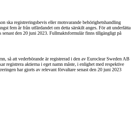
son ska registreringsbevis eller motsvarande behörighetshandling
ängst fem år från utfärdandet om detta särskilt anges. För att underlätta
s senast den 20 juni 2023.
Fullmaktsformulär finns tillgängligt på
et namn, så att vederbörande är registrerad i den av Euroclear Sweden AB
kar registrera aktierna i eget namn måste, i enlighet med respektive
istreringen har gjorts av relevant förvaltare senast den 20 juni 2023