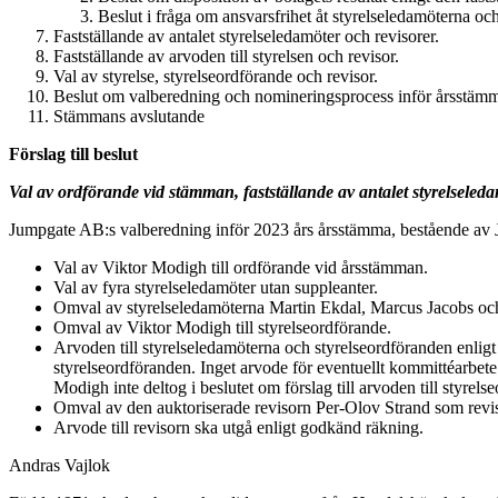
Beslut i fråga om ansvarsfrihet åt styrelseledamöterna och
Fastställande av antalet styrelseledamöter och revisorer.
Fastställande av arvoden till styrelsen och revisor.
Val av styrelse, styrelseordförande och revisor.
Beslut om valberedning och nomineringsprocess inför årsstäm
Stämmans avslutande
Förslag till beslut
Val av ordförande vid stämman, fastställande av antalet styrelseledamö
Jumpgate AB:s valberedning inför 2023 års årsstämma, bestående av 
Val av Viktor Modigh till ordförande vid årsstämman.
Val av fyra styrelseledamöter utan suppleanter.
Omval av styrelseledamöterna Martin Ekdal, Marcus Jacobs och 
Omval av Viktor Modigh till styrelseordförande.
Arvoden till styrelseledamöterna och styrelseordföranden enligt f
styrelseordföranden. Inget arvode för eventuellt kommittéarbete u
Modigh inte deltog i beslutet om förslag till arvoden till styrel
Omval av den auktoriserade revisorn Per-Olov Strand som rev
Arvode till revisorn ska utgå enligt godkänd räkning.
Andras Vajlok