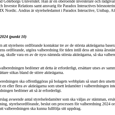
Göteborgs Universitet. Han är en oberoende investerare och rådgivare 
h Investor Relations samt ansvarig för Paradox Interactives börsnoterin
Nordic. Andras är styrelseledamot i Paradox Interactive, Unibap, Al
2024 (punkt 10)
 att styrelsens ordförande kontaktar tre av de största aktieägarna base
s ordförande, utgöra valberedning för tiden intill dess att nästa årsstämm
lag, skulle vara en av de nyss nämnda största aktieägarna, så ska valber
alberedningen bedömer att detta är erforderligt, ersättare utses av sa
sättare sökas bland de större aktieägarna.
edningen ska offentliggöras på bolagets webbplats så snart den utsetts
 en eller flera av aktieägarna som utsett ledamöter i valberedningen inte l
ningen bedömer att så är erforderligt.
slag avseende antal styrelseledamöter som ska väljas av stämman, ersätt
ättning, styrelseordförande, beslut om processen för valberedning 2024 
t valberedningen ska kunna fullfölja sitt uppdrag.