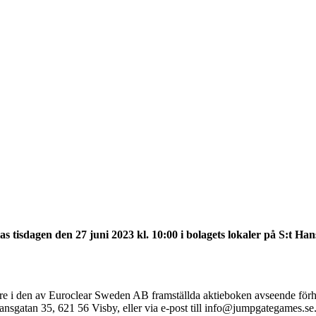
 tisdagen den 27 juni 2023 kl. 10:00 i bolagets lokaler på S:t Hans
are i den av Euroclear Sweden AB framställda aktieboken avseende förh
 Hansgatan 35, 621 56 Visby, eller via e-post till info@jumpgategames.