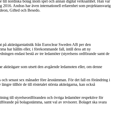
till nordiska bolag inom spel och annan digital verksamhet. Han var
g 2016. Andras har även internationell erfarenhet som projektansvarig
deon, Gifted och Besedo.
rat på aktieägarstatistik från Euroclear Sweden AB per den
a har hållits eller, i förekommande fall, intill dess att ny
edningen endast bestå av tre ledamöter (styrelsens ordförande samt de
mme aktieägare som utsett den avgående ledamoten eller, om denne
 och senast sex månader före årsstämman. För det fall en förändring i
ängre tillhör de till röstetalet största aktieägarna, kan också
ning till styrelseordföranden och övriga ledamöter respektive för
ordförande på bolagsstämma, samt val av revisorer. Bolaget ska svara