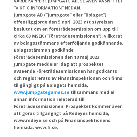
VÄRDEPAPPER I JUMPGATE AB. SE ÄVEN AVSNITTET
”VIKTIG INFORMATION” NEDAN.
Jumpgate AB (”Jumpgate” eller ”Bolaget”)
offentliggjorde den 5 april 2023 att styrelsen
beslutat om en företrädesemission om upp till
cirka 63 MSEK (”Företrädesemissionen”), villkorat
av bolagsstämmans efterföljande godkännande.
Bolagsstämman godkände
Företrädesemissionen den 10 maj 2023.
Jumpgate meddelar idag att prospektet
avseende Företrädesemissionen har godkänts
och registrerats av Finansinspektionen och finns
tillgängligt på Bolagets hemsida,
www.jumpgategames.se
tillsammans med all
annan information relaterad till
Företrädesemissionen. Prospektet kommer även
att göras tillgängligt på Redeyes hemsida,
www.redeye.se och på Finansinspektionens
hemsida, www.fi.se.