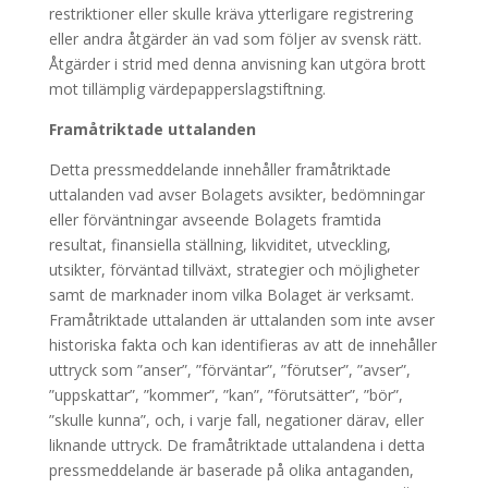
restriktioner eller skulle kräva ytterligare registrering
eller andra åtgärder än vad som följer av svensk rätt.
Åtgärder i strid med denna anvisning kan utgöra brott
mot tillämplig värdepapperslagstiftning.
Framåtriktade uttalanden
Detta pressmeddelande innehåller framåtriktade
uttalanden vad avser Bolagets avsikter, bedömningar
eller förväntningar avseende Bolagets framtida
resultat, finansiella ställning, likviditet, utveckling,
utsikter, förväntad tillväxt, strategier och möjligheter
samt de marknader inom vilka Bolaget är verksamt.
Framåtriktade uttalanden är uttalanden som inte avser
historiska fakta och kan identifieras av att de innehåller
uttryck som ”anser”, ”förväntar”, ”förutser”, ”avser”,
”uppskattar”, ”kommer”, ”kan”, ”förutsätter”, ”bör”,
”skulle kunna”, och, i varje fall, negationer därav, eller
liknande uttryck. De framåtriktade uttalandena i detta
pressmeddelande är baserade på olika antaganden,