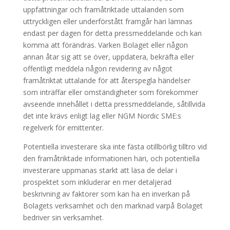
uppfattningar och framåtriktade uttalanden som
uttryckligen eller underförstått framgår häri lämnas
endast per dagen för detta pressmeddelande och kan
komma att förändras. Varken Bolaget eller någon
annan åtar sig att se över, uppdatera, bekräfta eller
offentligt meddela någon revidering av något
framåtriktat uttalande för att återspegla händelser
som inträffar eller omständigheter som förekommer
avseende innehållet i detta pressmeddelande, såtillvida
det inte krävs enligt lag eller NGM Nordic SME:s
regelverk för emittenter.
Potentiella investerare ska inte fästa otillbörlig tilltro vid
den framåtriktade informationen häri, och potentiella
investerare uppmanas starkt att läsa de delar i
prospektet som inkluderar en mer detaljerad
beskrivning av faktorer som kan ha en inverkan på
Bolagets verksamhet och den marknad varpå Bolaget
bedriver sin verksamhet.