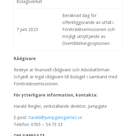
Bolagsverket
Beräknad dag för
offentliggörande av utfall i
7 juni 2023
Företrädesemissionen och
möjligt utnyttjande av
Övertilldelningsoptionen
Rådgivare
Redeye är finansiell rådgivare och Advokatfirman
Schjødt är legal rådgivare till Bolaget i samband med
Företrädesemissionen.
För ytterligare information, kontakta:
Harald Riegler, verkställande direktör, Jumpgate
E-post:
harald@jumpgategames.se
Telefon: 0705 – 54 73 33
OM JUMPGATE