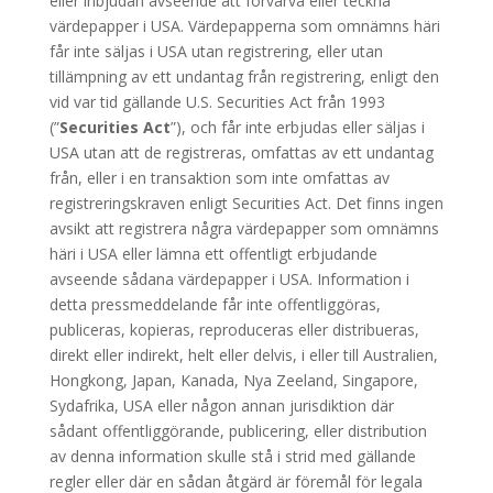
eller inbjudan avseende att förvärva eller teckna
värdepapper i USA. Värdepapperna som omnämns häri
får inte säljas i USA utan registrering, eller utan
tillämpning av ett undantag från registrering, enligt den
vid var tid gällande U.S. Securities Act från 1993
(”
Securities Act
”), och får inte erbjudas eller säljas i
USA utan att de registreras, omfattas av ett undantag
från, eller i en transaktion som inte omfattas av
registreringskraven enligt Securities Act. Det finns ingen
avsikt att registrera några värdepapper som omnämns
häri i USA eller lämna ett offentligt erbjudande
avseende sådana värdepapper i USA. Information i
detta pressmeddelande får inte offentliggöras,
publiceras, kopieras, reproduceras eller distribueras,
direkt eller indirekt, helt eller delvis, i eller till Australien,
Hongkong, Japan, Kanada, Nya Zeeland, Singapore,
Sydafrika, USA eller någon annan jurisdiktion där
sådant offentliggörande, publicering, eller distribution
av denna information skulle stå i strid med gällande
regler eller där en sådan åtgärd är föremål för legala