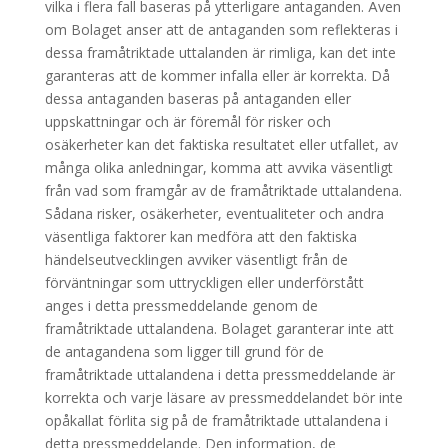
vilka i flera fall baseras på ytterligare antaganden. Även
om Bolaget anser att de antaganden som reflekteras i
dessa framåtriktade uttalanden är rimliga, kan det inte
garanteras att de kommer infalla eller är korrekta. Då
dessa antaganden baseras på antaganden eller
uppskattningar och är föremål för risker och
osäkerheter kan det faktiska resultatet eller utfallet, av
många olika anledningar, komma att avvika väsentligt
från vad som framgår av de framåtriktade uttalandena.
Sådana risker, osäkerheter, eventualiteter och andra
väsentliga faktorer kan medföra att den faktiska
händelseutvecklingen avviker väsentligt från de
förväntningar som uttryckligen eller underförstått
anges i detta pressmeddelande genom de
framåtriktade uttalandena. Bolaget garanterar inte att
de antagandena som ligger till grund för de
framåtriktade uttalandena i detta pressmeddelande är
korrekta och varje läsare av pressmeddelandet bör inte
opåkallat förlita sig på de framåtriktade uttalandena i
detta pressmeddelande. Den information, de