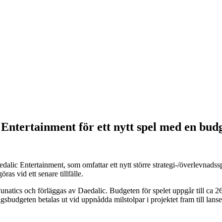
Entertainment för ett nytt spel med en budg
dalic Entertainment, som omfattar ett nytt större strategi-/överlevnad
as vid ett senare tillfälle.
Funatics och förläggas av Daedalic. Budgeten för spelet uppgår till 
sbudgeten betalas ut vid uppnådda milstolpar i projektet fram till lanse