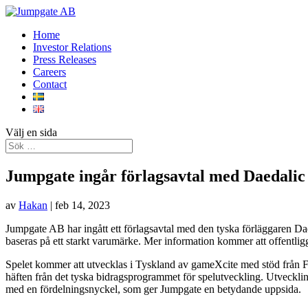
Home
Investor Relations
Press Releases
Careers
Contact
Välj en sida
Jumpgate ingår förlagsavtal med Daedalic 
av
Hakan
|
feb 14, 2023
Jumpgate AB har ingått ett förlagsavtal med den tyska förläggaren Dae
baseras på ett starkt varumärke. Mer information kommer att offentliggör
Spelet kommer att utvecklas i Tyskland av gameXcite med stöd från 
häften från det tyska bidragsprogrammet för spelutveckling. Utveckling
med en fördelningsnyckel, som ger Jumpgate en betydande uppsida.