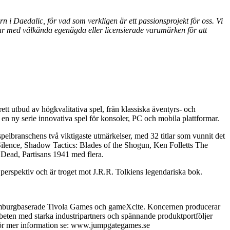
rn i Daedalic, för vad som verkligen är ett passionsprojekt för oss. Vi
etar med välkända egenägda eller licensierade varumärken för att
rett utbud av högkvalitativa spel, från klassiska äventyrs- och
de en ny serie innovativa spel för konsoler, PC och mobila plattformar.
pelbranschens två viktigaste utmärkelser, med 32 titlar som vunnit det
 Silence, Shadow Tactics: Blades of the Shogun, Ken Folletts The
e Dead, Partisans 1941 med flera.
 perspektiv och är troget mot J.R.R. Tolkiens legendariska bok.
amburgbaserade Tivola Games och gameXcite. Koncernen producerar
beten med starka industripartners och spännande produktportföljer
k. För mer information se: www.jumpgategames.se