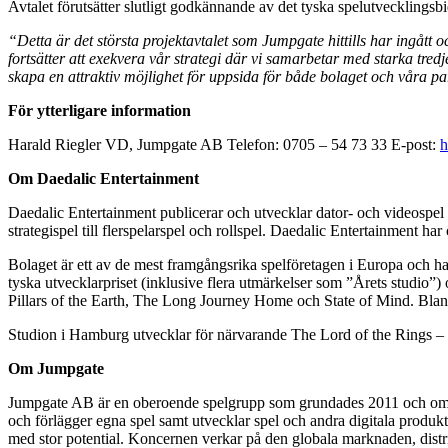
Avtalet förutsätter slutligt godkännande av det tyska spelutvecklingsb
“Detta är det största projektavtalet som Jumpgate hittills har ingått o
fortsätter att exekvera vår strategi där vi samarbetar med starka tre
skapa en attraktiv möjlighet för uppsida för både bolaget och våra pa
För ytterligare information
Harald Riegler VD, Jumpgate AB Telefon: 0705 – 54 73 33 E-post:
h
Om Daedalic Entertainment
Daedalic Entertainment publicerar och utvecklar dator- och videospel för
strategispel till flerspelarspel och rollspel. Daedalic Entertainment ha
Bolaget är ett av de mest framgångsrika spelföretagen i Europa och ha
tyska utvecklarpriset (inklusive flera utmärkelser som ”Årets studio”
Pillars of the Earth, The Long Journey Home och State of Mind. Bland
Studion i Hamburg utvecklar för närvarande The Lord of the Rings – Go
Om Jumpgate
Jumpgate AB är en oberoende spelgrupp som grundades 2011 och omf
och förlägger egna spel samt utvecklar spel och andra digitala produ
med stor potential. Koncernen verkar på den globala marknaden, distri