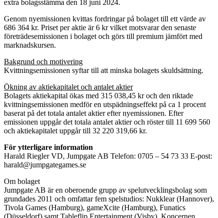
extra bolagsstämma den 18 juni 2024.
Genom nyemissionen kvittas fordringar på bolaget till ett värde av
686 364 kr. Priset per aktie är 6 kr vilket motsvarar den senaste
företrädesemissionen i bolaget och görs till premium jämfört med
marknadskursen.
Bakgrund och motivering
Kvittningsemissionen syftar till att minska bolagets skuldsättning.
Ökning av aktiekapitalet och antalet aktier
Bolagets aktiekapital ökas med 315 038,45 kr och den riktade
kvittningsemissionen medför en utspädningseffekt på ca 1 procent
baserat på det totala antalet aktier efter nyemissionen. Efter
emissionen uppgår det totala antalet aktier och röster till 11 699 560
och aktiekapitalet uppgår till 32 220 319,66 kr.
För ytterligare information
Harald Riegler VD, Jumpgate AB Telefon: 0705 – 54 73 33 E-post:
harald@jumpgategames.se
Om bolaget
Jumpgate AB är en oberoende grupp av spelutvecklingsbolag som
grundades 2011 och omfattar fem spelstudios: Nukklear (Hannover),
Tivola Games (Hamburg), gameXcite (Hamburg), Funatics
(Düsseldorf) samt Tableflip Entertainment (Visby). Koncernen