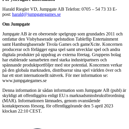
Harald Riegler VD, Jumpgate AB Telefon: 0705 – 54 73 33 E-
post:
harald@jumpgategames.se
Om Jumpgate
Jumpgate AB är en oberoende spelgrupp som grundades 2011 och
omfattar den Visbybaserade spelstudion Tableflip Entertainment
samt Hamburgbaserade Tivola Games och gameXcite. Koncernen
producerar och förlägger egna spel samt utvecklar spel och andra
digitala produkter på uppdrag av externa företag. Gruppens bolag
har etablerade samarbeten med starka industripartners och
spännande produktportföljer med stor potential. Koncernen verkar
på den globala marknaden, distribuerar sina spel världen över och
har ett stort internationellt nätverk. För mer information se:
www.jumpgategames.se
Denna information är sådan information som Jumpgate AB (publ) är
skyldigt att offentliggöra enligt EU:s marknadsmissbruksförordning
(MAR). Informationen lämnades, genom ovanstående
kontaktpersons försorg, för offentliggörande den 5 april 2023
klockan 22:10
CEST
.