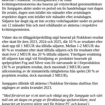
kvittningsemissionerna ska baseras på volymviktad genomsnittskurs
för Jumpgates aktier under en period om tio handelsdagar runt dagen
för avtalet, dagen som infaller nio månader efter avtalsdagen
respektive dagen som infaller tolv månader efter avtalsdagen.
Säljaren har åtagit sig att inte avyttra vederlagsaktier under en period
om 12 månader från och med erhållandet av aktierna i respektive
kvittningsemission.
Vidare ska en tilläggsköpeskilling utgå baserad på Nukklears resultat
efter skatt för åren 2023, 2024 och 2025, där 10 % av resultatet efter
skatt upp till 1 MEUR ska tillfalla säljaren. Mellan 1-2 MEUR ska
80 % av resultatet efter skatt tillfalla säljaren och för resultatet efter
skatt över 2 MEUR ska 20 % tillfalla säljaren. Ytterligare ersättning
till säljaren kan utgå vid försäljning av produkter baserade på
spelprojektet Fog and Silver som för närvarande är i förproduktion
(30 % av projektets resultat, dock maximalt 2 MEUR) samt
utlicensiering av de immateriella rättigheterna från spelet (30 % av
projektets resultat, dock maximalt 2 MEUR).
Jumpgates tillträde till aktierna i Nukklear förväntas slutföras före
utgången av andra kvartalet 2023.
”Med förvärvet tar vi ett stort och viktigt steg för Jumpgate och vårt
mål om att skapa en grupp av förstklassiga spelutvecklare, med
kapacitet att leverera större spel för främst PC och konsol i