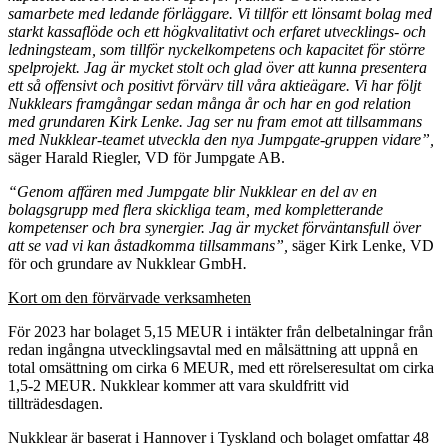
samarbete med ledande förläggare. Vi tillför ett lönsamt bolag med
starkt kassaflöde och ett högkvalitativt och erfaret utvecklings- och
ledningsteam, som tillför nyckelkompetens och kapacitet för större
spelprojekt. Jag är mycket stolt och glad över att kunna presentera
ett så offensivt och positivt förvärv till våra aktieägare. Vi har följt
Nukklears framgångar sedan många år och har en god relation
med grundaren Kirk Lenke. Jag ser nu fram emot att tillsammans
med Nukklear-teamet utveckla den nya Jumpgate-gruppen vidare”,
säger Harald Riegler, VD för Jumpgate AB.
“Genom affären med Jumpgate blir Nukklear en del av en
bolagsgrupp med flera skickliga team, med kompletterande
kompetenser och bra synergier. Jag är mycket förväntansfull över
att se vad vi kan åstadkomma tillsammans”,
säger Kirk Lenke, VD
för och grundare av Nukklear GmbH
.
Kort om den förvärvade verksamheten
För 2023 har bolaget 5,15 MEUR i intäkter från delbetalningar från
redan ingångna utvecklingsavtal med en målsättning att uppnå en
total omsättning om cirka 6 MEUR, med ett rörelseresultat om cirka
1,5-2 MEUR. Nukklear kommer att vara skuldfritt vid
tillträdesdagen.
Nukklear är baserat i Hannover i Tyskland och bolaget omfattar 48