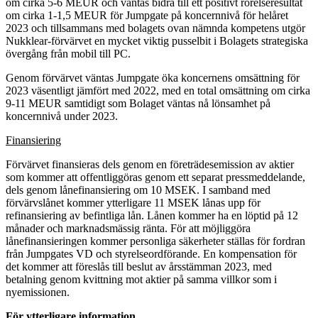
om cirka 5-6 MEUR och väntas bidra till ett positivt rörelseresultat
om cirka 1-1,5 MEUR för Jumpgate på koncernnivå för helåret
2023 och tillsammans med bolagets ovan nämnda kompetens utgör
Nukklear-förvärvet en mycket viktig pusselbit i Bolagets strategiska
övergång från mobil till PC.
Genom förvärvet väntas Jumpgate öka koncernens omsättning för
2023 väsentligt jämfört med 2022, med en total omsättning om cirka
9-11 MEUR samtidigt som Bolaget väntas nå lönsamhet på
koncernnivå under 2023.
Finansiering
Förvärvet finansieras dels genom en företrädesemission av aktier
som kommer att offentliggöras genom ett separat pressmeddelande,
dels genom lånefinansiering om 10 MSEK. I samband med
förvärvslånet kommer ytterligare 11 MSEK lånas upp för
refinansiering av befintliga lån. Lånen kommer ha en löptid på 12
månader och marknadsmässig ränta. För att möjliggöra
lånefinansieringen kommer personliga säkerheter ställas för fordran
från Jumpgates VD och styrelseordförande. En kompensation för
det kommer att föreslås till beslut av årsstämman 2023, med
betalning genom kvittning mot aktier på samma villkor som i
nyemissionen.
För ytterligare information