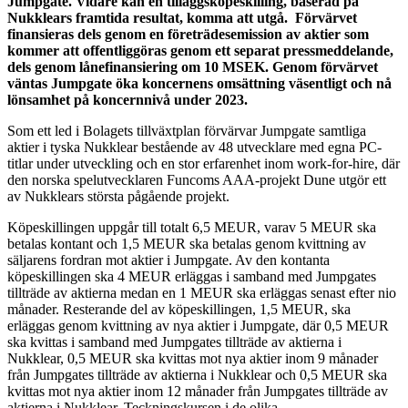
Jumpgate. Vidare kan en tilläggsköpeskilling, baserad på
Nukklears framtida resultat, komma att utgå. Förvärvet
finansieras dels genom en företrädesemission av aktier som
kommer att offentliggöras genom ett separat pressmeddelande,
dels genom lånefinansiering om 10 MSEK. Genom förvärvet
väntas Jumpgate öka koncernens omsättning väsentligt och nå
lönsamhet på koncernnivå under 2023.
Som ett led i Bolagets tillväxtplan förvärvar Jumpgate samtliga
aktier i tyska Nukklear bestående av 48 utvecklare med egna PC-
titlar under utveckling och en stor erfarenhet inom work-for-hire, där
den norska spelutvecklaren Funcoms AAA-projekt Dune utgör ett
av Nukklears största pågående projekt.
Köpeskillingen uppgår till totalt 6,5 MEUR, varav 5 MEUR ska
betalas kontant och 1,5 MEUR ska betalas genom kvittning av
säljarens fordran mot aktier i Jumpgate. Av den kontanta
köpeskillingen ska 4 MEUR erläggas i samband med Jumpgates
tillträde av aktierna medan en 1 MEUR ska erläggas senast efter nio
månader. Resterande del av köpeskillingen, 1,5 MEUR, ska
erläggas genom kvittning av nya aktier i Jumpgate, där 0,5 MEUR
ska kvittas i samband med Jumpgates tillträde av aktierna i
Nukklear, 0,5 MEUR ska kvittas mot nya aktier inom 9 månader
från Jumpgates tillträde av aktierna i Nukklear och 0,5 MEUR ska
kvittas mot nya aktier inom 12 månader från Jumpgates tillträde av
aktierna i Nukklear. Teckningskursen i de olika