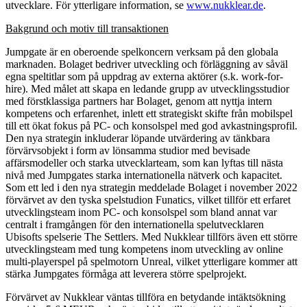
utvecklare. För ytterligare information, se
www.nukklear.de
.
Bakgrund och motiv till transaktionen
Jumpgate är en oberoende spelkoncern verksam på den globala
marknaden. Bolaget bedriver utveckling och förläggning av såväl
egna speltitlar som på uppdrag av externa aktörer (s.k. work-for-
hire). Med målet att skapa en ledande grupp av utvecklingsstudior
med förstklassiga partners har Bolaget, genom att nyttja intern
kompetens och erfarenhet, inlett ett strategiskt skifte från mobilspel
till ett ökat fokus på PC- och konsolspel med god avkastningsprofil.
Den nya strategin inkluderar löpande utvärdering av tänkbara
förvärvsobjekt i form av lönsamma studior med bevisade
affärsmodeller och starka utvecklarteam, som kan lyftas till nästa
nivå med Jumpgates starka internationella nätverk och kapacitet.
Som ett led i den nya strategin meddelade Bolaget i november 2022
förvärvet av den tyska spelstudion Funatics, vilket tillför ett erfaret
utvecklingsteam inom PC- och konsolspel som bland annat var
centralt i framgången för den internationella spelutvecklaren
Ubisofts spelserie The Settlers. Med Nukklear tillförs även ett större
utvecklingsteam med tung kompetens inom utveckling av online
multi-playerspel på spelmotorn Unreal, vilket ytterligare kommer att
stärka Jumpgates förmåga att leverera större spelprojekt.
Förvärvet av Nukklear väntas tillföra en betydande intäktsökning