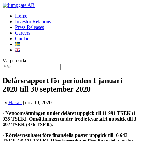
Home
Investor Relations
Press Releases
Careers
Contact
Välj en sida
Delårsrapport för perioden 1 januari
2020 till 30 september 2020
av
Hakan
|
nov 19, 2020
· Nettoomsättningen under delåret uppgick till 11 991 TSEK (1
035 TSEK). Omsättningen under tredje kvartalet uppgick till 3
492 TSEK (326 TSEK).
· Rörelseresultatet före finansiella poster uppgick till -6 643
TSEK (-6 475 TSEK). Rörelseresultatet före finansiella poster