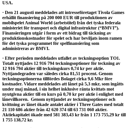
USA.
· Den 21 augusti meddelades att intresseföretaget Tivola Games
erhållit finansiering på 200 000 EUR till produktionen av
mobilspelet Animal World (arbetstitel) från det tyska federala
ministeriet för transport och digital infrastruktur (“BMVI”).
Finansieringen utgår i form av ett bidrag till täckning av
produktionskostnader för spelet och har beviljats inom ramen
för det tyska programmet för spelfinansiering som
administreras av BMVI.
· Efter perioden meddelades utfallet av teckningsoption TO1.
Totalt nyttjades 12 916 794 teckningsoptioner för teckning av
12 916 794 aktier till teckningskurs 0,74 kr per aktie.
Nyttjandegraden var således cirka 81,51 procent. Genom
teckningsoptionerna tillfördes Bolaget cirka 9,6 Mkr före
kostnader. Vidare meddelades att lånet på 5,3 mkr, som ingåtts
under maj månad, i sin helhet inklusive ränta kvittats mot
nyutgivna aktier till en kurs på 0,70 kr per aktie i enlighet med
lånevillkoren. Genom nyttjandet av teckningsoptioner och
kvittning av lånet ökade antalet aktier i Three Gates med totalt
21 110 686 aktier från 42 620 374 till 63 731 060 aktier.
Aktiekapitalet ökade med 581 383,43 kr från 1 173 755,29 kr till
1 755 138,72 kr.