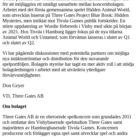
för att möjliggöra ett smidigt samarbete mellan koncernbolagen.
Arbetet med det första gemensamma spelet Hidden Animal World,
som utvecklas baserat på Three Gates Project Blue Book: Hidden
Mysteries, men inriktat mot Tivola Games publik fortskrider. En
större uppdatering av Wordie förbereds i Visby med sikte på början
av 2021. Hos Tivola i Hamburg ligger fokus på de nya titlarna
Animal World och Untamed, som förväntas lanseras i slutet av Q1
och slutet av Q2.
Vi har pågående diskussioner med potentiella partners om möjliga
nya intäktsströmmar och distribution för den nuvarande
spelportföljen. Bolagets styrelse har tagit en mer aktiv roll i att stödja
bolagsledningen i arbetet med att utvärdera ytterligare
förvärvsmöjligheter.
Don Geyer
VD, Three Gates AB
Om bolaget
Three Gates AB är en oberoende spelkoncern som grundades 2011
och omfattar den Visbybaserade spelstudion Three Gates samt
majoriteten av Hamburgbaserade Tivola Games. Koncernen
producerar och förlägger egna spel samt utvecklar spel och andra