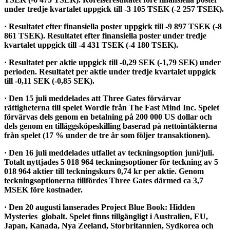
under tredje kvartalet uppgick till -3 105 TSEK (-2 257 TSEK).
· Resultatet efter finansiella poster uppgick till -9 897 TSEK (-8
861 TSEK). Resultatet efter finansiella poster under tredje
kvartalet uppgick till -4 431 TSEK (-4 180 TSEK).
· Resultatet per aktie uppgick till -0,29 SEK (-1,79 SEK) under
perioden. Resultatet per aktie under tredje kvartalet uppgick
till -0,11 SEK (-0,85 SEK).
· Den 15 juli meddelades att Three Gates förvärvar
rättigheterna till spelet Wordie från The Fast Mind Inc. Spelet
förvärvas dels genom en betalning på 200 000 US dollar och
dels genom en tilläggsköpeskilling baserad på nettointäkterna
från spelet (17 % under de tre år som följer transaktionen).
· Den 16 juli meddelades utfallet av teckningsoption juni/juli.
Totalt nyttjades 5 018 964 teckningsoptioner för teckning av 5
018 964 aktier till teckningskurs 0,74 kr per aktie. Genom
teckningsoptionerna tillfördes Three Gates därmed ca 3,7
MSEK före kostnader.
· Den 20 augusti lanserades Project Blue Book: Hidden
Mysteries globalt. Spelet finns tillgängligt i Australien, EU,
Japan, Kanada, Nya Zeeland, Storbritannien, Sydkorea och