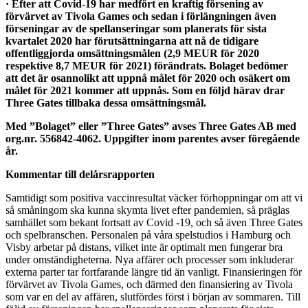
· Efter att Covid-19 har medfört en kraftig försening av
förvärvet av Tivola Games och sedan i förlängningen även
förseningar av de spellanseringar som planerats för sista
kvartalet 2020 har förutsättningarna att nå de tidigare
offentliggjorda omsättningsmålen (2,9 MEUR för 2020
respektive 8,7 MEUR för 2021) förändrats. Bolaget bedömer
att det är osannolikt att uppnå målet för 2020 och osäkert om
målet för 2021 kommer att uppnås. Som en följd härav drar
Three Gates tillbaka dessa omsättningsmål.
Med ”Bolaget” eller ”Three Gates” avses Three Gates AB med
org.nr. 556842-4062. Uppgifter inom parentes avser föregående
år.
Kommentar till delårsrapporten
Samtidigt som positiva vaccinresultat väcker förhoppningar om att vi
så småningom ska kunna skymta livet efter pandemien, så präglas
samhället som bekant fortsatt av Covid -19, och så även Three Gates
och spelbranschen. Personalen på våra spelstudios i Hamburg och
Visby arbetar på distans, vilket inte är optimalt men fungerar bra
under omständigheterna. Nya affärer och processer som inkluderar
externa parter tar fortfarande längre tid än vanligt. Finansieringen för
förvärvet av Tivola Games, och därmed den finansiering av Tivola
som var en del av affären, slutfördes först i början av sommaren. Till