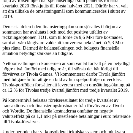
följd av förseningen har spellanseringar som planerats för sista
kvartalet 2020 förskjutits till första halvåret 2021. Därför har vi valt
att dra tillbaka de omsättningsmål som kommunicerades i slutet av
2019.
Den sista delen i den finansieringsplan som sjösattes i början av
sommaren har avslutats i och med det positiva utfallet av
teckningsoptionen TO1, som tillförde ca 9,6 Mkr före kostnader,
samt att våra långivare valde att konvertera hela lånet på 5,3 Mkr
plus ränta. Därmed är balansräkningen och bolagets finansiella
situation betydligt starkare än tidigare.
Nettoomsättningen i koncernen är som väntat fortsatt på en betydligt
högre nivå jämfört med tidigare år, till största del hänförligt till
förvärvet av Tivola Games. Vi kommenterar därför Tivola jämfört
med tidigare år för att ge en bild av hur spelportföljen utvecklas.
Tivola-portföljen fortsätter att leverera med en omsättningsökning på
ca 12 % för Tivolas tredje kvartal jämfört med tredje kvartalet 2019.
På koncernnivå belastas rörelseresultatet för tredje kvartalet av
transaktions- och finansieringskostnader från förvärven av Tivola
och Wordie. De finansiella kostnaderna omfattar en negativ
valutaeffekt på ca 1,1 mkr på utestående betalningar i euro relaterade
till Tivola-förvärvet.
Under perioden har vi konsoliderat tekniska system och mjukvara