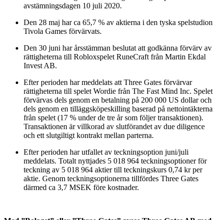
avstämningsdagen 10 juli 2020.
Den 28 maj har ca 65,7 % av aktierna i den tyska spelstudion
Tivola Games förvärvats.
Den 30 juni har årsstämman beslutat att godkänna förvärv av
rättigheterna till Robloxspelet RuneCraft från Martin Ekdal
Invest AB.
Efter perioden har meddelats att Three Gates förvärvar
rättigheterna till spelet Wordie från The Fast Mind Inc. Spelet
förvärvas dels genom en betalning på 200 000 US dollar och
dels genom en tilläggsköpeskilling baserad på nettointäkterna
från spelet (17 % under de tre år som följer transaktionen).
Transaktionen är villkorad av slutförandet av due diligence
och ett slutgiltigt kontrakt mellan parterna.
Efter perioden har utfallet av teckningsoption juni/juli
meddelats. Totalt nyttjades 5 018 964 teckningsoptioner för
teckning av 5 018 964 aktier till teckningskurs 0,74 kr per
aktie. Genom teckningsoptionerna tillfördes Three Gates
därmed ca 3,7 MSEK före kostnader.