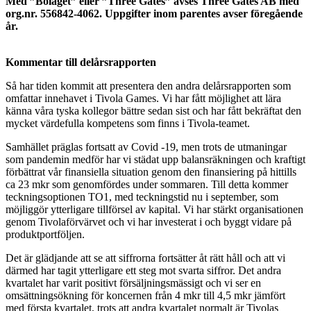
Med ”Bolaget” eller ”Three Gates” avses Three Gates AB med
org.nr. 556842-4062. Uppgifter inom parentes avser föregående
år.
Kommentar till delårsrapporten
Så har tiden kommit att presentera den andra delårsrapporten som
omfattar innehavet i Tivola Games. Vi har fått möjlighet att lära
känna våra tyska kollegor bättre sedan sist och har fått bekräftat den
mycket värdefulla kompetens som finns i Tivola-teamet.
Samhället präglas fortsatt av Covid -19, men trots de utmaningar
som pandemin medför har vi städat upp balansräkningen och kraftigt
förbättrat vår finansiella situation genom den finansiering på hittills
ca 23 mkr som genomfördes under sommaren. Till detta kommer
teckningsoptionen TO1, med teckningstid nu i september, som
möjliggör ytterligare tillförsel av kapital. Vi har stärkt organisationen
genom Tivolaförvärvet och vi har investerat i och byggt vidare på
produktportföljen.
Det är glädjande att se att siffrorna fortsätter åt rätt håll och att vi
därmed har tagit ytterligare ett steg mot svarta siffror. Det andra
kvartalet har varit positivt försäljningsmässigt och vi ser en
omsättningsökning för koncernen från 4 mkr till 4,5 mkr jämfört
med första kvartalet, trots att andra kvartalet normalt är Tivolas