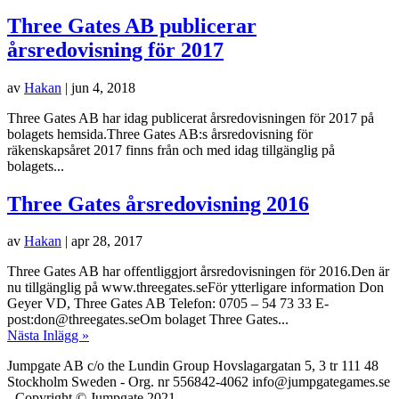
Three Gates AB publicerar
årsredovisning för 2017
av
Hakan
|
jun 4, 2018
Three Gates AB har idag publicerat årsredovisningen för 2017 på
bolagets hemsida.Three Gates AB:s årsredovisning för
räkenskapsåret 2017 finns från och med idag tillgänglig på
bolagets...
Three Gates årsredovisning 2016
av
Hakan
|
apr 28, 2017
Three Gates AB har offentliggjort årsredovisningen för 2016.Den är
nu tillgänglig på www.threegates.seFör ytterligare information Don
Geyer VD, Three Gates AB Telefon: 0705 – 54 73 33 E-
post:don@threegates.seOm bolaget Three Gates...
Nästa Inlägg »
Jumpgate AB c/o the Lundin Group Hovslagargatan 5, 3 tr 111 48
Stockholm Sweden - Org. nr 556842-4062 info@jumpgategames.se
- Copyright © Jumpgate 2021