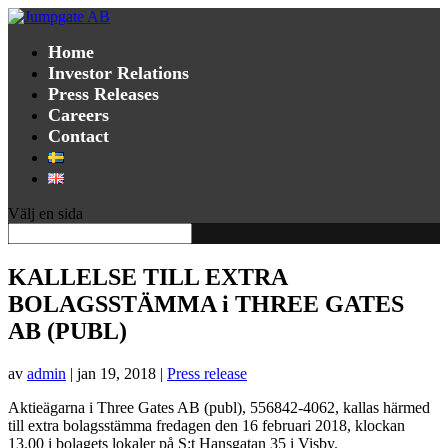
Home
Investor Relations
Press Releases
Careers
Contact
Välj en sida
KALLELSE TILL EXTRA
BOLAGSSTÄMMA i THREE GATES
AB (PUBL)
av
admin
|
jan 19, 2018
|
Press release
Aktieägarna i Three Gates AB (publ), 556842-4062, kallas härmed
till extra bolagsstämma fredagen den 16 februari 2018, klockan
13.00 i bolagets lokaler på S:t Hansgatan 35 i Visby.