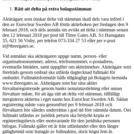
Rätt att delta på extra bolagsstämman
Aktieägare som önskar delta vid stämman skall dels vara införd i
den av Euroclear Sweden AB förda aktieboken per fredagen den 9
februari 2018, och dels anmäla sin avsikt att delta i stämman senast
den 12 februari 2018 per post till Three Gates AB, S:t Hansgatan
35, 621 56 Visby, per telefon 073-334 27 53 eller per e-post
ir@threegates.se.
Vid anmälan ska aktieägaren uppge namn, person- eller
organisationsnummer, adress, telefonnummer, e-postadress,
eventuella biträden, samt uppgifter om aktieinnehav. Aktieägare som
företräds genom ombud ska utfärda dagtecknad fullmakt för
ombudet. Fullmaktsformulär hålls tillgängligt på Bolagets hemsida
www.threegates.se. Aktieägare som har sina aktier
förvaltarregistrerade genom banks notariatavdelning eller annan
förvaltare måste, för att äga rätt att delta vid stämman, tillfälligt
inregistrera aktierna i eget namn hos Euroclear Sweden AB. Sådan
registrering måste vara genomförd per 9 februari 2018 och
förvaltaren bör således underrättas i god tid före nämnda datum. Om
fullmakt utfärdas av juridisk person ska bestyrkt kopia av
registreringsbevis eller motsvarande för den juridiska personen
bifogas. Fullmakt gäller ett år från utfärdandet eller den längre
giltighetstid som framgår av fullmakten, dock högst fem år.