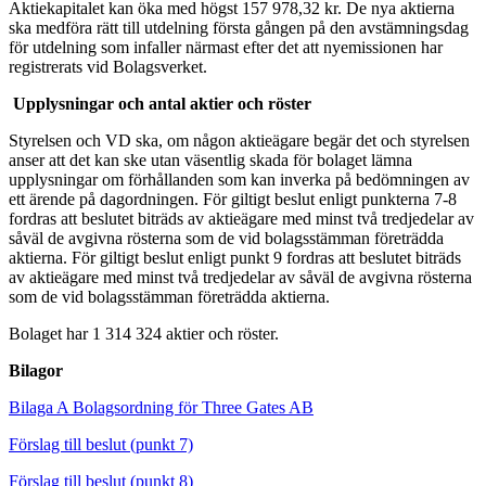
Aktiekapitalet kan öka med högst 157 978,32 kr. De nya aktierna
ska medföra rätt till utdelning första gången på den avstämningsdag
för utdelning som infaller närmast efter det att nyemissionen har
registrerats vid Bolagsverket.
Upplysningar och antal aktier och röster
Styrelsen och VD ska, om någon aktieägare begär det och styrelsen
anser att det kan ske utan väsentlig skada för bolaget lämna
upplysningar om förhållanden som kan inverka på bedömningen av
ett ärende på dagordningen. För giltigt beslut enligt punkterna 7-8
fordras att beslutet biträds av aktieägare med minst två tredjedelar av
såväl de avgivna rösterna som de vid bolagsstämman företrädda
aktierna. För giltigt beslut enligt punkt 9 fordras att beslutet biträds
av aktieägare med minst två tredjedelar av såväl de avgivna rösterna
som de vid bolagsstämman företrädda aktierna.
Bolaget har 1 314 324 aktier och röster.
Bilagor
Bilaga A Bolagsordning för Three Gates AB
Förslag till beslut (punkt 7)
Förslag till beslut (punkt 8)