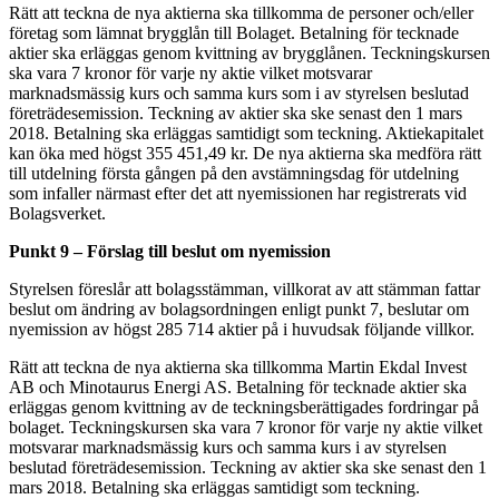
Rätt att teckna de nya aktierna ska tillkomma de personer och/eller
företag som lämnat brygglån till Bolaget. Betalning för tecknade
aktier ska erläggas genom kvittning av brygglånen. Teckningskursen
ska vara 7 kronor för varje ny aktie vilket motsvarar
marknadsmässig kurs och samma kurs som i av styrelsen beslutad
företrädesemission. Teckning av aktier ska ske senast den 1 mars
2018. Betalning ska erläggas samtidigt som teckning. Aktiekapitalet
kan öka med högst 355 451,49 kr. De nya aktierna ska medföra rätt
till utdelning första gången på den avstämningsdag för utdelning
som infaller närmast efter det att nyemissionen har registrerats vid
Bolagsverket.
Punkt 9 – Förslag till beslut om nyemission
Styrelsen föreslår att bolagsstämman, villkorat av att stämman fattar
beslut om ändring av bolagsordningen enligt punkt 7, beslutar om
nyemission av högst 285 714 aktier på i huvudsak följande villkor.
Rätt att teckna de nya aktierna ska tillkomma Martin Ekdal Invest
AB och Minotaurus Energi AS. Betalning för tecknade aktier ska
erläggas genom kvittning av de teckningsberättigades fordringar på
bolaget. Teckningskursen ska vara 7 kronor för varje ny aktie vilket
motsvarar marknadsmässig kurs och samma kurs i av styrelsen
beslutad företrädesemission. Teckning av aktier ska ske senast den 1
mars 2018. Betalning ska erläggas samtidigt som teckning.