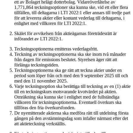
ett av Bolaget helägt dotterbolag. Vidareöverlåtelse av
1,771,864 teckningsoptioner ska kunna ske, vid ett eller flera
tillfällen, till deltagarna i LTI 2022:1 eller annars till tredje part
för att leverera aktier eller kontant vederlag till deltagarna, i
enlighet med villkoren för LTI 2022:1.
Skälet för avvikelsen från aktieägarnas företrädesrätt är
införandet av LTI 2022:1.
Teckningsoptionerna emitteras vederlagsfritt.
Teckning av teckningsoptionerna ska ske inom två månader
från dagen för emissions beslutet. Styrelsen äger rätt att
förlänga teckningstiden.
Teckningsoptionerna ska ge rätt att teckna aktier under en
period som löper från och med den 9 september 2025 till och
med den 11 november 2025.
Varje teckningsoption ska berättiga till teckning av en (1) aktie
till en teckningskurs motsvarande kvotvärdet på aktien.
Omräkning ska kunna ske i enlighet med de fullständiga
villkoren för teckningsoptionerna. Eventuell överkurs ska
tillföras den fria överkursfonden.
De nyemitterade aktierna ska medföra rätt till utdelning första
gången på den avstämningsdag som infaller närmast efter det
att aktieteckning verkställts.