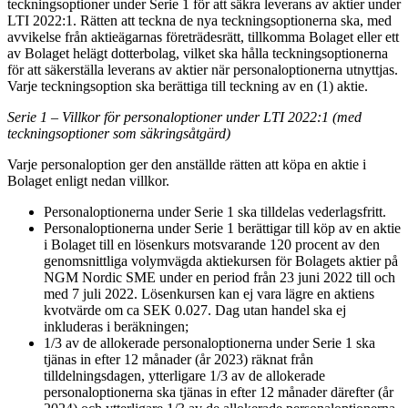
teckningsoptioner under Serie 1 för att säkra leverans av aktier under
LTI 2022:1. Rätten att teckna de nya teckningsoptionerna ska, med
avvikelse från aktieägarnas företrädesrätt, tillkomma Bolaget eller ett
av Bolaget helägt dotterbolag, vilket ska hålla teckningsoptionerna
för att säkerställa leverans av aktier när personaloptionerna utnyttjas.
Varje teckningsoption ska berättiga till teckning av en (1) aktie.
Serie 1 – Villkor för personaloptioner under LTI 2022:1 (med
teckningsoptioner som säkringsåtgärd)
Varje personaloption ger den anställde rätten att köpa en aktie i
Bolaget enligt nedan villkor.
Personaloptionerna under Serie 1 ska tilldelas vederlagsfritt.
Personaloptionerna under Serie 1 berättigar till köp av en aktie
i Bolaget till en lösenkurs motsvarande 120 procent av den
genomsnittliga volymvägda aktiekursen för Bolagets aktier på
NGM Nordic SME under en period från 23 juni 2022 till och
med 7 juli 2022. Lösenkursen kan ej vara lägre en aktiens
kvotvärde om ca SEK 0.027. Dag utan handel ska ej
inkluderas i beräkningen;
1/3 av de allokerade personaloptionerna under Serie 1 ska
tjänas in efter 12 månader (år 2023) räknat från
tilldelningsdagen, ytterligare 1/3 av de allokerade
personaloptionerna ska tjänas in efter 12 månader därefter (år