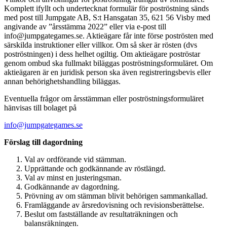
Komplett ifyllt och undertecknat formulär för poströstning sänds
med post till Jumpgate AB, S:t Hansgatan 35, 621 56 Visby med
angivande av ”årsstämma 2022” eller via e-post till
info@jumpgategames.se. Aktieägare får inte förse poströsten med
särskilda instruktioner eller villkor. Om så sker är rösten (dvs
poströstningen) i dess helhet ogiltig. Om aktieägare poströstar
genom ombud ska fullmakt biläggas poströstningsformuläret. Om
aktieägaren är en juridisk person ska även registreringsbevis eller
annan behörighetshandling biläggas.
Eventuella frågor om årsstämman eller poströstningsformuläret
hänvisas till bolaget på
info@jumpgategames.se
Förslag till dagordning
Val av ordförande vid stämman.
Upprättande och godkännande av röstlängd.
Val av minst en justeringsman.
Godkännande av dagordning.
Prövning av om stämman blivit behörigen sammankallad.
Framläggande av årsredovisning och revisionsberättelse.
Beslut om fastställande av resultaträkningen och
balansräkningen.