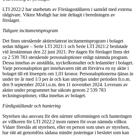
LTI 2022:2 har utarbetats av Förslagsställaren i samråd med externa
rådgivare. Viktor Modigh har inte deltagit i beredningen av
förslaget.
Tidigare incitamentsprogram
Det finns utestående aktierelaterat incitamentsprogram i bolaget
sedan tidigare – Serie LTI 2021:1 och Serie LTI 2021:2 beslutade
vid årsstämman den 22 juni 2021. Per dagen för förslaget finns det
ca 2 539 783 utestående personaloptioner enligt nämnda program.
Dessa innehas av anställda, nyckelkonsulter och ledamöter i bolaget.
Varje personaloption ger innehavaren rätt att förvärva en ny aktie i
bolaget till ett lösenpris om 1,01 kronor. Personaloptionerna tjänas in
under tre år med 1/3 per år och kan utnyttjas under perioden fr.o.m.
den 9 september 2024 t.o.m. den 11 november 2024. Leverans av
aktier under programmet har säkrats genom 2 539 783
teckningsoptioner, vilka innehas av bolaget.
Färdigställande och hantering
Styrelsen ska ansvara för den närmre utformningen och hanteringen
av villkoren för LTI 2022:2 inom ramen för ovan nämnda villkor.
Vidare föreslås att styrelsen, eller en person som utses av styrelsen,
har rätt att genomföra sådana mindre justeringar i beslutet som kan