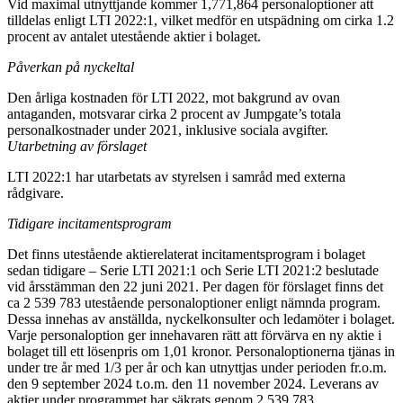
Vid maximal utnyttjande kommer 1,771,864 personaloptioner att
tilldelas enligt LTI 2022:1, vilket medför en utspädning om cirka 1.2
procent av antalet utestående aktier i bolaget.
Påverkan på nyckeltal
Den årliga kostnaden för LTI 2022, mot bakgrund av ovan
antaganden, motsvarar cirka 2 procent av Jumpgate’s totala
personalkostnader under 2021, inklusive sociala avgifter.
Utarbetning av förslaget
LTI 2022:1 har utarbetats av styrelsen i samråd med externa
rådgivare.
Tidigare incitamentsprogram
Det finns utestående aktierelaterat incitamentsprogram i bolaget
sedan tidigare – Serie LTI 2021:1 och Serie LTI 2021:2 beslutade
vid årsstämman den 22 juni 2021. Per dagen för förslaget finns det
ca 2 539 783 utestående personaloptioner enligt nämnda program.
Dessa innehas av anställda, nyckelkonsulter och ledamöter i bolaget.
Varje personaloption ger innehavaren rätt att förvärva en ny aktie i
bolaget till ett lösenpris om 1,01 kronor. Personaloptionerna tjänas in
under tre år med 1/3 per år och kan utnyttjas under perioden fr.o.m.
den 9 september 2024 t.o.m. den 11 november 2024. Leverans av
aktier under programmet har säkrats genom 2 539 783