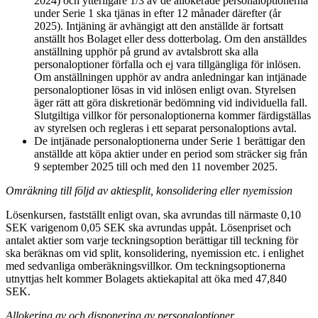
2024) och ytterligare 1/3 av de allokerade personaloptionerna
under Serie 1 ska tjänas in efter 12 månader därefter (år
2025). Intjäning är avhängigt att den anställde är fortsatt
anställt hos Bolaget eller dess dotterbolag. Om den anställdes
anställning upphör på grund av avtalsbrott ska alla
personaloptioner förfalla och ej vara tillgängliga för inlösen.
Om anställningen upphör av andra anledningar kan intjänade
personaloptioner lösas in vid inlösen enligt ovan. Styrelsen
äger rätt att göra diskretionär bedömning vid individuella fall.
Slutgiltiga villkor för personaloptionerna kommer färdigställas
av styrelsen och regleras i ett separat personaloptions avtal.
De intjänade personaloptionerna under Serie 1 berättigar den
anställde att köpa aktier under en period som sträcker sig från
9 september 2025 till och med den 11 november 2025.
Omräkning till följd av aktiesplit, konsolidering eller nyemission
Lösenkursen, fastställt enligt ovan, ska avrundas till närmaste 0,10
SEK varigenom 0,05 SEK ska avrundas uppåt. Lösenpriset och
antalet aktier som varje teckningsoption berättigar till teckning för
ska beräknas om vid split, konsolidering, nyemission etc. i enlighet
med sedvanliga omberäkningsvillkor. Om teckningsoptionerna
utnyttjas helt kommer Bolagets aktiekapital att öka med 47,840
SEK.
Allokering av och disponering av personaloptioner