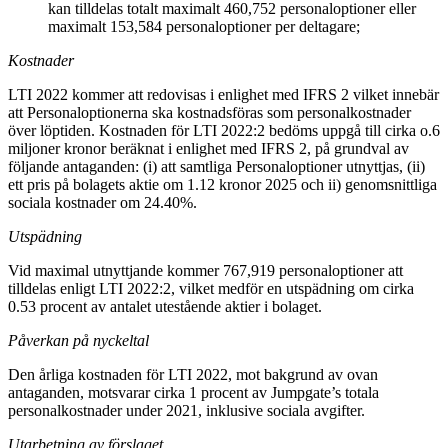
kan tilldelas totalt maximalt 460,752 personaloptioner eller
maximalt 153,584 personaloptioner per deltagare;
Kostnader
LTI 2022 kommer att redovisas i enlighet med IFRS 2 vilket innebär
att Personaloptionerna ska kostnadsföras som personalkostnader
över löptiden. Kostnaden för LTI 2022:2 bedöms uppgå till cirka o.6
miljoner kronor beräknat i enlighet med IFRS 2, på grundval av
följande antaganden: (i) att samtliga Personaloptioner utnyttjas, (ii)
ett pris på bolagets aktie om 1.12 kronor 2025 och ii) genomsnittliga
sociala kostnader om 24.40%.
Utspädning
Vid maximal utnyttjande kommer 767,919 personaloptioner att
tilldelas enligt LTI 2022:2, vilket medför en utspädning om cirka
0.53 procent av antalet utestående aktier i bolaget.
Påverkan på nyckeltal
Den årliga kostnaden för LTI 2022, mot bakgrund av ovan
antaganden, motsvarar cirka 1 procent av Jumpgate’s totala
personalkostnader under 2021, inklusive sociala avgifter.
Utarbetning av förslaget