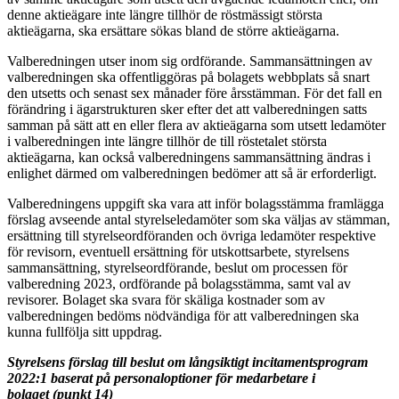
denne aktieägare inte längre tillhör de röstmässigt största
aktieägarna, ska ersättare sökas bland de större aktieägarna.
Valberedningen utser inom sig ordförande. Sammansättningen av
valberedningen ska offentliggöras på bolagets webbplats så snart
den utsetts och senast sex månader före årsstämman. För det fall en
förändring i ägarstrukturen sker efter det att valberedningen satts
samman på sätt att en eller flera av aktieägarna som utsett ledamöter
i valberedningen inte längre tillhör de till röstetalet största
aktieägarna, kan också valberedningens sammansättning ändras i
enlighet därmed om valberedningen bedömer att så är erforderligt.
Valberedningens uppgift ska vara att inför bolagsstämma framlägga
förslag avseende antal styrelseledamöter som ska väljas av stämman,
ersättning till styrelseordföranden och övriga ledamöter respektive
för revisorn, eventuell ersättning för utskottsarbete, styrelsens
sammansättning, styrelseordförande, beslut om processen för
valberedning 2023, ordförande på bolagsstämma, samt val av
revisorer. Bolaget ska svara för skäliga kostnader som av
valberedningen bedöms nödvändiga för att valberedningen ska
kunna fullfölja sitt uppdrag.
Styrelsens förslag till beslut om långsiktigt incitamentsprogram
2022:1 baserat på personaloptioner för medarbetare i
bolaget
(punkt 14)