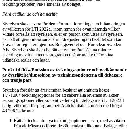
teckningsoptioner, vilka innehas av bolaget.
Färdigställande och hantering
Styrelsen ska ansvara för den närmre utformningen och hanteringen
av villkoren för LTI 2022:1 inom ramen för ovan nämnda villkor.
Vidare föreslås att styrelsen, eller en person som utses av styrelsen,
har rätt att genomföra sådana mindre justeringar i beslutet som kan
krävas för registreringen hos Bolagsverket och Euroclear Sweden
AB. Styrelsen ska även ha rätt att genomföra sådana mindre
justeringar av incitamentsprogrammet på grund av tillämpliga
utländska regler och lagar.
Punkt 14 (b) – Emission av teckningsoptioner och godkännande
av överlåtelse/disposition av teckningsoptionerna till deltagare
och tredje part
Styrelsen föreslår att årsstämman beslutar att emittera högst
1,771,864 teckningsoptioner för att säkerställa leverans av aktier,
teckningsoptioner eller kontant vederlag till deltagarna i LTI 2022:1
enligt villkoren för programmet. Aktiekapitalet kan öka med högst
48 796,73 kronor.
Rätt att teckna de nya teckningsoptionerna ska, med avvikelse
från aktieägarnas företrädesrätt, endast tillkomma Bolaget eller