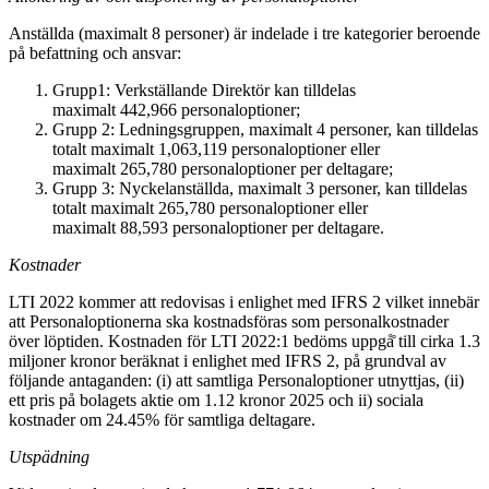
Anställda (maximalt 8 personer) är indelade i tre kategorier beroende
på befattning och ansvar:
Grupp1: Verkställande Direktör kan tilldelas
maximalt 442,966 personaloptioner;
Grupp 2: Ledningsgruppen, maximalt 4 personer, kan tilldelas
totalt maximalt 1,063,119 personaloptioner eller
maximalt 265,780 personaloptioner per deltagare;
Grupp 3: Nyckelanställda, maximalt 3 personer, kan tilldelas
totalt maximalt 265,780 personaloptioner eller
maximalt 88,593 personaloptioner per deltagare.
Kostnader
LTI 2022 kommer att redovisas i enlighet med IFRS 2 vilket innebär
att Personaloptionerna ska kostnadsföras som personalkostnader
över löptiden. Kostnaden för LTI 2022:1 bedöms uppgå̊ till cirka 1.3
miljoner kronor beräknat i enlighet med IFRS 2, på grundval av
följande antaganden: (i) att samtliga Personaloptioner utnyttjas, (ii)
ett pris på bolagets aktie om 1.12 kronor 2025 och ii) sociala
kostnader om 24.45% för samtliga deltagare.
Utspädning