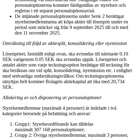
personaloptionerna kommer färdigställas av styrelsen och
regleras i ett separat personaloptionsavtal.
De intjänade personaloptionerna under Serie 2 berättigar
styrelsemedlemmarna att köpa aktier till lösenpris under en
period som sträcker sig från 9 september 2025 till och med
den 11 november 2025.
Omräkning till följd av aktiesplit, konsolidering eller nyemission
Lösenpriset, fastställt enligt ovan, ska avrundas till närmaste 0.10
SEK varigenom 0.05 SEK ska avrundas uppåt. Lösenpriset och
antalet aktier som varje teckningsoption berättigar till teckning för
ska beräknas om vid split, konsolidering, nyemission etc. i enlighet
med sedvanliga omberäkningsvillkor. Om teckningsoptionerna
utnyttjas helt kommer Bolagets aktiekapital att öka med 20,734
SEK.
Allokering av och disponering av personaloptioner
Styrelsemedlemmar (maximalt 4 personer) är indelade i två
kategorier beroende på befattning och ansvar:
Grupp1: Styrelseordförande kan tilldelas
maximalt 307 168
personaloptioner;
Grupp 2: Övriga styrelsemedlemmar, maximalt 3 personer,