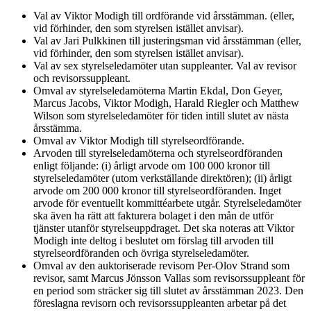
Val av Viktor Modigh till ordförande vid årsstämman. (eller,
vid förhinder, den som styrelsen istället anvisar).
Val av Jari Pulkkinen till justeringsman vid årsstämman (eller,
vid förhinder, den som styrelsen istället anvisar).
Val av sex styrelseledamöter utan suppleanter. Val av revisor
och revisorssuppleant.
Omval av styrelseledamöterna Martin Ekdal, Don Geyer,
Marcus Jacobs, Viktor Modigh, Harald Riegler och Matthew
Wilson som styrelseledamöter för tiden intill slutet av nästa
årsstämma.
Omval av Viktor Modigh till styrelseordförande.
Arvoden till styrelseledamöterna och styrelseordföranden
enligt följande: (i) årligt arvode om 100 000 kronor till
styrelseledamöter (utom verkställande direktören); (ii) årligt
arvode om 200 000 kronor till styrelseordföranden. Inget
arvode för eventuellt kommittéarbete utgår. Styrelseledamöter
ska även ha rätt att fakturera bolaget i den mån de utför
tjänster utanför styrelseuppdraget. Det ska noteras att Viktor
Modigh inte deltog i beslutet om förslag till arvoden till
styrelseordföranden och övriga styrelseledamöter.
Omval av den auktoriserade revisorn Per-Olov Strand som
revisor, samt Marcus Jönsson Vallas som revisorssuppleant för
en period som sträcker sig till slutet av årsstämman 2023. Den
föreslagna revisorn och revisorssuppleanten arbetar på det