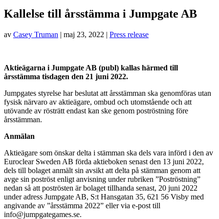
Kallelse till årsstämma i Jumpgate AB
av
Casey Truman
|
maj 23, 2022
|
Press release
Aktieägarna i Jumpgate AB (publ) kallas härmed till
årsstämma tisdagen den 21 juni 2022.
Jumpgates styrelse har beslutat att årsstämman ska genomföras utan
fysisk närvaro av aktieägare, ombud och utomstående och att
utövande av rösträtt endast kan ske genom poströstning före
årsstämman.
Anmälan
Aktieägare som önskar delta i stämman ska dels vara införd i den av
Euroclear Sweden AB förda aktieboken senast den 13 juni 2022,
dels till bolaget anmält sin avsikt att delta på stämman genom att
avge sin poströst enligt anvisning under rubriken ”Poströstning”
nedan så att poströsten är bolaget tillhanda senast, 20 juni 2022
under adress Jumpgate AB, S:t Hansgatan 35, 621 56 Visby med
angivande av ”årsstämma 2022” eller via e-post till
info@jumpgategames.se.