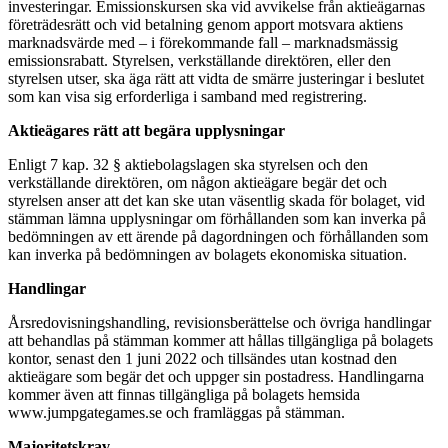
investeringar. Emissionskursen ska vid avvikelse från aktieägarnas
företrädesrätt och vid betalning genom apport motsvara aktiens
marknadsvärde med – i förekommande fall – marknadsmässig
emissionsrabatt. Styrelsen, verkställande direktören, eller den
styrelsen utser, ska äga rätt att vidta de smärre justeringar i beslutet
som kan visa sig erforderliga i samband med registrering.
Aktieägares rätt att begära upplysningar
Enligt 7 kap. 32 § aktiebolagslagen ska styrelsen och den
verkställande direktören, om någon aktieägare begär det och
styrelsen anser att det kan ske utan väsentlig skada för bolaget, vid
stämman lämna upplysningar om förhållanden som kan inverka på
bedömningen av ett ärende på dagordningen och förhållanden som
kan inverka på bedömningen av bolagets ekonomiska situation.
Handlingar
Årsredovisningshandling, revisionsberättelse och övriga handlingar
att behandlas på stämman kommer att hållas tillgängliga på bolagets
kontor, senast den 1 juni 2022 och tillsändes utan kostnad den
aktieägare som begär det och uppger sin postadress. Handlingarna
kommer även att finnas tillgängliga på bolagets hemsida
www.jumpgategames.se och framläggas på stämman.
Majoritetskrav