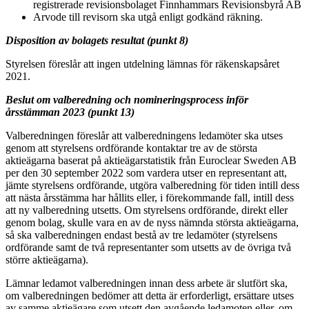
registrerade revisionsbolaget Finnhammars Revisionsbyrå AB
Arvode till revisorn ska utgå enligt godkänd räkning.
Disposition av bolagets resultat (punkt 8)
Styrelsen föreslår att ingen utdelning lämnas för räkenskapsåret
2021.
Beslut om valberedning och nomineringsprocess inför
årsstämman 2023 (punkt 13)
Valberedningen föreslår att valberedningens ledamöter ska utses
genom att styrelsens ordförande kontaktar tre av de största
aktieägarna baserat på aktieägarstatistik från Euroclear Sweden AB
per den 30 september 2022 som vardera utser en representant att,
jämte styrelsens ordförande, utgöra valberedning för tiden intill dess
att nästa årsstämma har hållits eller, i förekommande fall, intill dess
att ny valberedning utsetts. Om styrelsens ordförande, direkt eller
genom bolag, skulle vara en av de nyss nämnda största aktieägarna,
så ska valberedningen endast bestå av tre ledamöter (styrelsens
ordförande samt de två representanter som utsetts av de övriga två
större aktieägarna).
Lämnar ledamot valberedningen innan dess arbete är slutfört ska,
om valberedningen bedömer att detta är erforderligt, ersättare utses
av samme aktieägare som utsett den avgående ledamoten eller, om