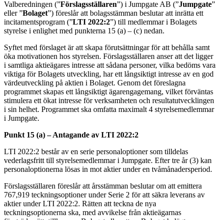
Valberedningen (”
Förslagsställaren
”) i Jumpgate AB (”
Jumpgate
”
eller ”
Bolaget
”) föreslår att bolagsstämman beslutar att inrätta ett
incitamentsprogram (”
LTI 2022:2
”) till medlemmar i Bolagets
styrelse i enlighet med punkterna 15 (a) – (c) nedan.
Syftet med förslaget är att skapa förutsättningar för att behålla samt
öka motivationen hos styrelsen. Förslagsställaren anser att det ligger
i samtliga aktieägares intresse att sådana personer, vilka bedöms vara
viktiga för Bolagets utveckling, har ett långsiktigt intresse av en god
värdeutveckling på aktien i Bolaget. Genom det föreslagna
programmet skapas ett långsiktigt ägarengagemang, vilket förväntas
stimulera ett ökat intresse för verksamheten och resultatutvecklingen
i sin helhet. Programmet ska omfatta maximalt 4 styrelsemedlemmar
i Jumpgate.
Punkt 15 (a) – Antagande av LTI 2022:2
LTI 2022:2 består av en serie personaloptioner som tilldelas
vederlagsfritt till styrelsemedlemmar i Jumpgate. Efter tre år (3) kan
personaloptionerna lösas in mot aktier under en tvåmånadersperiod.
Förslagsställaren föreslår att årsstämman beslutar om att emittera
767,919 teckningsoptioner under Serie 2 för att säkra leverans av
aktier under LTI 2022:2. Rätten att teckna de nya
teckningsoptionerna ska, med avvikelse från aktieägarnas