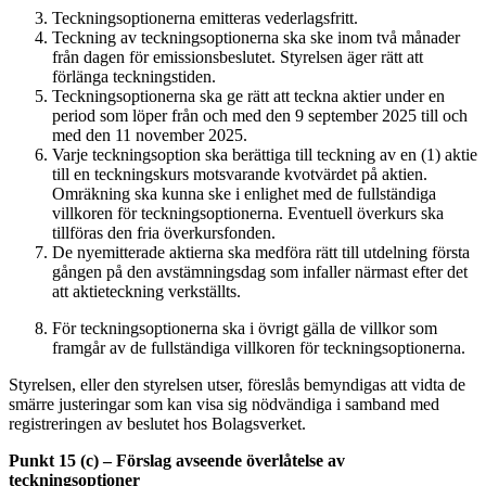
Teckningsoptionerna emitteras vederlagsfritt.
Teckning av teckningsoptionerna ska ske inom två månader
från dagen för emissionsbeslutet. Styrelsen äger rätt att
förlänga teckningstiden.
Teckningsoptionerna ska ge rätt att teckna aktier under en
period som löper från och med den 9 september 2025 till och
med den 11 november 2025.
Varje teckningsoption ska berättiga till teckning av en (1) aktie
till en teckningskurs motsvarande kvotvärdet på aktien.
Omräkning ska kunna ske i enlighet med de fullständiga
villkoren för teckningsoptionerna. Eventuell överkurs ska
tillföras den fria överkursfonden.
De nyemitterade aktierna ska medföra rätt till utdelning första
gången på den avstämningsdag som infaller närmast efter det
att aktieteckning verkställts.
För teckningsoptionerna ska i övrigt gälla de villkor som
framgår av de fullständiga villkoren för teckningsoptionerna.
Styrelsen, eller den styrelsen utser, föreslås bemyndigas att vidta de
smärre justeringar som kan visa sig nödvändiga i samband med
registreringen av beslutet hos Bolagsverket.
Punkt 15 (c) – Förslag avseende överlåtelse av
teckningsoptioner