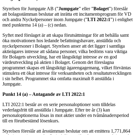
Styrelsen för Jumpgate AB (”
Jumpgate
” eller ”
Bolaget
”) föreslår
att bolagsstämman beslutar att inrätta ett incitamentsprogram för VD
och andra Nyckelpersoner inom Jumpgate (”
LTI 2022:1
”) i enlighet
med punkterna 14 (a) – (c) nedan.
Syftet med förslaget är att skapa förutsättningar för att behålla samt
öka motivationen hos ledande befattningshavare, anställda och
nyckelpersoner i Bolaget. Styrelsen anser att det ligger i samtliga
aktieägares intresse att sådana personer, vilka bedöms vara viktiga
för Bolagets utveckling, har ett långsiktigt intresse av en god
värdeutveckling på aktien i Bolaget. Genom det föreslagna
programmet skapas ett långsiktigt ägarengagemang, vilket förväntas
stimulera ett ökat intresse för verksamheten och resultatutvecklingen
i sin helhet. Programmet ska omfatta maximalt 8 anställda i
Jumpgate.
Punkt 14 (a) – Antagande av LTI 2022:1
LTI 2022:1 består av en serie personaloptioner som tilldelas
vederlagsfritt till anställda i Jumpgate. Efter tre år (3) kan
personaloptionerna lösas in mot aktier under en tvåmånadersperiod
till en förutbestämd lösenkurs.
Styrelsen föreslår att årsstämman beslutar om att emittera 1,771,864