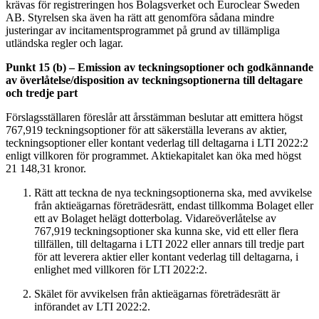
krävas för registreringen hos Bolagsverket och Euroclear Sweden
AB. Styrelsen ska även ha rätt att genomföra sådana mindre
justeringar av incitamentsprogrammet på grund av tillämpliga
utländska regler och lagar.
Punkt 15 (b) – Emission av teckningsoptioner och godkännande
av överlåtelse/disposition av teckningsoptionerna till deltagare
och tredje part
Förslagsställaren föreslår att årsstämman beslutar att emittera högst
767,919 teckningsoptioner för att säkerställa leverans av aktier,
teckningsoptioner eller kontant vederlag till deltagarna i LTI 2022:2
enligt villkoren för programmet. Aktiekapitalet kan öka med högst
21 148,31 kronor.
Rätt att teckna de nya teckningsoptionerna ska, med avvikelse
från aktieägarnas företrädesrätt, endast tillkomma Bolaget eller
ett av Bolaget helägt dotterbolag. Vidareöverlåtelse av
767,919 teckningsoptioner ska kunna ske, vid ett eller flera
tillfällen, till deltagarna i LTI 2022 eller annars till tredje part
för att leverera aktier eller kontant vederlag till deltagarna, i
enlighet med villkoren för LTI 2022:2.
Skälet för avvikelsen från aktieägarnas företrädesrätt är
införandet av LTI 2022:2.