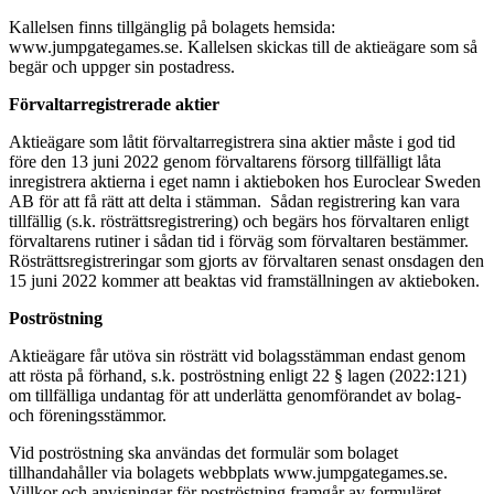
Kallelsen finns tillgänglig på bolagets hemsida:
www.jumpgategames.se. Kallelsen skickas till de aktieägare som så
begär och uppger sin postadress.
Förvaltarregistrerade aktier
Aktieägare som låtit förvaltarregistrera sina aktier måste i god tid
före den 13 juni 2022 genom förvaltarens försorg tillfälligt låta
inregistrera aktierna i eget namn i aktieboken hos Euroclear Sweden
AB för att få rätt att delta i stämman. Sådan registrering kan vara
tillfällig (s.k. rösträttsregistrering) och begärs hos förvaltaren enligt
förvaltarens rutiner i sådan tid i förväg som förvaltaren bestämmer.
Rösträttsregistreringar som gjorts av förvaltaren senast onsdagen den
15 juni 2022 kommer att beaktas vid framställningen av aktieboken.
Poströstning
Aktieägare får utöva sin rösträtt vid bolagsstämman endast genom
att rösta på förhand, s.k. poströstning enligt 22 § lagen (2022:121)
om tillfälliga undantag för att underlätta genomförandet av bolag-
och föreningsstämmor.
Vid poströstning ska användas det formulär som bolaget
tillhandahåller via bolagets webbplats www.jumpgategames.se.
Villkor och anvisningar för poströstning framgår av formuläret.