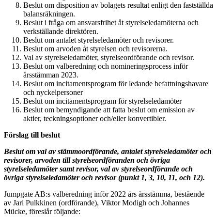
Beslut om disposition av bolagets resultat enligt den fastställda
balansräkningen.
Beslut i fråga om ansvarsfrihet åt styrelseledamöterna och
verkställande direktören.
Beslut om antalet styrelseledamöter och revisorer.
Beslut om arvoden åt styrelsen och revisorerna.
Val av styrelseledamöter, styrelseordförande och revisor.
Beslut om valberedning och nomineringsprocess inför
årsstämman 2023.
Beslut om incitamentsprogram för ledande befattningshavare
och nyckelpersoner
Beslut om incitamentsprogram för styrelseledamöter
Beslut om bemyndigande att fatta beslut om emission av
aktier, teckningsoptioner och/eller konvertibler.
Förslag till beslut
Beslut om val av stämmoordförande, antalet styrelseledamöter och
revisorer, arvoden till styrelseordföranden och övriga
styrelseledamöter samt revisor, val av styrelseordförande och
övriga styrelseledamöter och revisor (punkt 1, 3, 10, 11, och 12).
Jumpgate AB:s valberedning inför 2022 års årsstämma, bestående
av Jari Pulkkinen (ordförande), Viktor Modigh och Johannes
Mücke, föreslår följande: