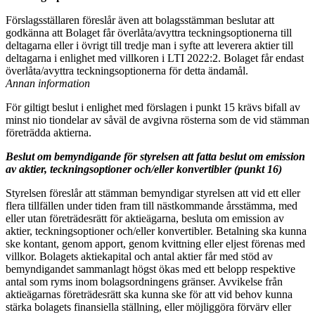
Förslagsställaren föreslår även att bolagsstämman beslutar att
godkänna att Bolaget får överlåta/avyttra teckningsoptionerna till
deltagarna eller i övrigt till tredje man i syfte att leverera aktier till
deltagarna i enlighet med villkoren i LTI 2022:2. Bolaget får endast
överlåta/avyttra teckningsoptionerna för detta ändamål.
Annan information
För giltigt beslut i enlighet med förslagen i punkt 15 krävs bifall av
minst nio tiondelar av såväl de avgivna rösterna som de vid stämman
företrädda aktierna.
Beslut om bemyndigande för styrelsen att fatta beslut om emission
av aktier, teckningsoptioner och/eller konvertibler (punkt 16)
Styrelsen föreslår att stämman bemyndigar styrelsen att vid ett eller
flera tillfällen under tiden fram till nästkommande årsstämma, med
eller utan företrädesrätt för aktieägarna, besluta om emission av
aktier, teckningsoptioner och/eller konvertibler. Betalning ska kunna
ske kontant, genom apport, genom kvittning eller eljest förenas med
villkor. Bolagets aktiekapital och antal aktier får med stöd av
bemyndigandet sammanlagt högst ökas med ett belopp respektive
antal som ryms inom bolagsordningens gränser. Avvikelse från
aktieägarnas företrädesrätt ska kunna ske för att vid behov kunna
stärka bolagets finansiella ställning, eller möjliggöra förvärv eller