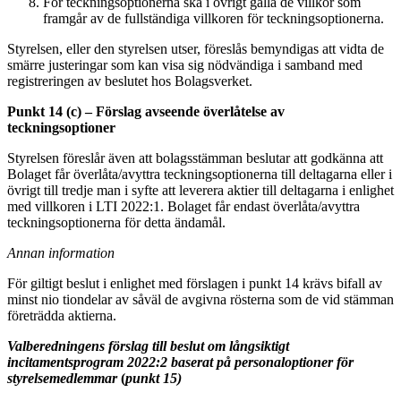
För teckningsoptionerna ska i övrigt gälla de villkor som
framgår av de fullständiga villkoren för teckningsoptionerna.
Styrelsen, eller den styrelsen utser, föreslås bemyndigas att vidta de
smärre justeringar som kan visa sig nödvändiga i samband med
registreringen av beslutet hos Bolagsverket.
Punkt 14 (c) – Förslag avseende överlåtelse av
teckningsoptioner
Styrelsen föreslår även att bolagsstämman beslutar att godkänna att
Bolaget får överlåta/avyttra teckningsoptionerna till deltagarna eller i
övrigt till tredje man i syfte att leverera aktier till deltagarna i enlighet
med villkoren i LTI 2022:1. Bolaget får endast överlåta/avyttra
teckningsoptionerna för detta ändamål.
Annan information
För giltigt beslut i enlighet med förslagen i punkt 14 krävs bifall av
minst nio tiondelar av såväl de avgivna rösterna som de vid stämman
företrädda aktierna.
Valberedningens förslag till beslut om långsiktigt
incitamentsprogram 2022:2 baserat på personaloptioner för
styrelsemedlemmar
(
punkt
15)