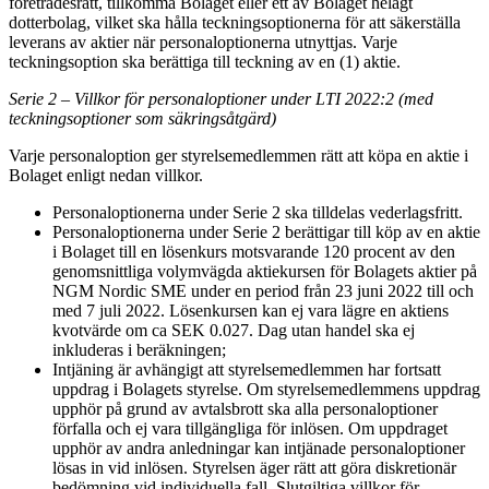
företrädesrätt, tillkomma Bolaget eller ett av Bolaget helägt
dotterbolag, vilket ska hålla teckningsoptionerna för att säkerställa
leverans av aktier när personaloptionerna utnyttjas. Varje
teckningsoption ska berättiga till teckning av en (1) aktie.
Serie 2 – Villkor för personaloptioner under LTI 2022:2 (med
teckningsoptioner som säkringsåtgärd)
Varje personaloption ger styrelsemedlemmen rätt att köpa en aktie i
Bolaget enligt nedan villkor.
Personaloptionerna under Serie 2 ska tilldelas vederlagsfritt.
Personaloptionerna under Serie 2 berättigar till köp av en aktie
i Bolaget till en lösenkurs motsvarande 120 procent av den
genomsnittliga volymvägda aktiekursen för Bolagets aktier på
NGM Nordic SME under en period från 23 juni 2022 till och
med 7 juli 2022. Lösenkursen kan ej vara lägre en aktiens
kvotvärde om ca SEK 0.027. Dag utan handel ska ej
inkluderas i beräkningen;
Intjäning är avhängigt att styrelsemedlemmen har fortsatt
uppdrag i Bolagets styrelse. Om styrelsemedlemmens uppdrag
upphör på grund av avtalsbrott ska alla personaloptioner
förfalla och ej vara tillgängliga för inlösen. Om uppdraget
upphör av andra anledningar kan intjänade personaloptioner
lösas in vid inlösen. Styrelsen äger rätt att göra diskretionär
bedömning vid individuella fall. Slutgiltiga villkor för