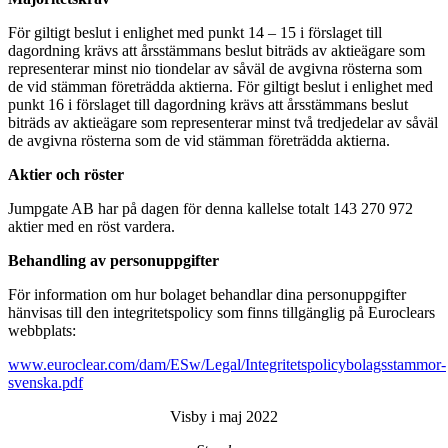
För giltigt beslut i enlighet med punkt 14 – 15 i förslaget till
dagordning krävs att årsstämmans beslut biträds av aktieägare som
representerar minst nio tiondelar av såväl de avgivna rösterna som
de vid stämman företrädda aktierna. För giltigt beslut i enlighet med
punkt 16 i förslaget till dagordning krävs att årsstämmans beslut
biträds av aktieägare som representerar minst två tredjedelar av såväl
de avgivna rösterna som de vid stämman företrädda aktierna.
Aktier och röster
Jumpgate AB har på dagen för denna kallelse totalt 143 270 972
aktier med en röst vardera.
Behandling av personuppgifter
För information om hur bolaget behandlar dina personuppgifter
hänvisas till den integritetspolicy som finns tillgänglig på Euroclears
webbplats:
www.euroclear.com/dam/ESw/Legal/Integritetspolicybolagsstammor-
svenska.pdf
Visby i maj 2022