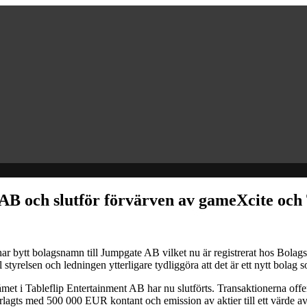
AB och slutför förvärven av gameXcite och 
ytt bolagsnamn till Jumpgate AB vilket nu är registrerat hos Bolagsve
l styrelsen och ledningen ytterligare tydliggöra att det är ett nytt bolag
 i Tableflip Entertainment AB har nu slutförts. Transaktionerna offe
agts med 500 000 EUR kontant och emission av aktier till ett värde a