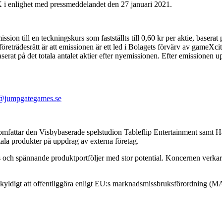
K i enlighet med pressmeddelandet den 27 januari 2021.
emission till en teckningskurs som fastställts till 0,60 kr per aktie, bas
nas företrädesrätt är att emissionen är ett led i Bolagets förvärv av ga
at på det totala antalet aktier efter nyemissionen. Efter emissionen upp
@jumpgategames.se
mfattar den Visbybaserade spelstudion Tableflip Entertainment sam
tala produkter på uppdrag av externa företag.
 och spännande produktportföljer med stor potential. Koncernen verkar 
skyldigt att offentliggöra enligt EU:s marknadsmissbruksförordning (