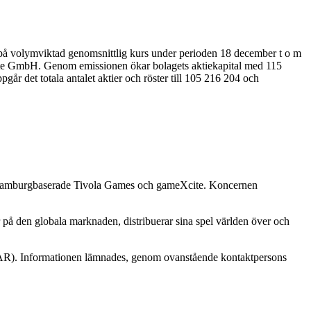
erat på volymviktad genomsnittlig kurs under perioden 18 december t o m
meXcite GmbH. Genom emissionen ökar bolagets aktiekapital med 115
går det totala antalet aktier och röster till 105 216 204 och
t Hamburgbaserade Tivola Games och gameXcite. Koncernen
på den globala marknaden, distribuerar sina spel världen över och
MAR). Informationen lämnades, genom ovanstående kontaktpersons