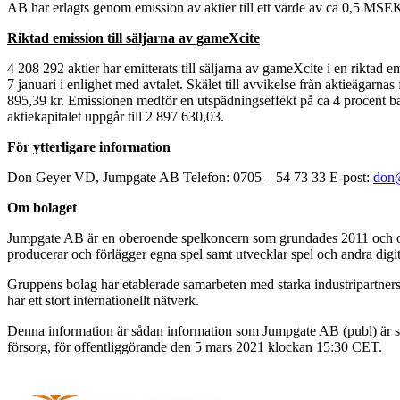
AB har erlagts genom emission av aktier till ett värde av ca 0,5 MSE
Riktad emission till säljarna av gameXcite
4 208 292 aktier har emitterats till säljarna av gameXcite i en riktad 
7 januari i enlighet med avtalet. Skälet till avvikelse från aktieägar
895,39 kr. Emissionen medför en utspädningseffekt på ca 4 procent baser
aktiekapitalet uppgår till 2 897 630,03.
För ytterligare information
Don Geyer VD, Jumpgate AB Telefon: 0705 – 54 73 33 E-post:
don
Om bolaget
Jumpgate AB är en oberoende spelkoncern som grundades 2011 och o
producerar och förlägger egna spel samt utvecklar spel och andra digi
Gruppens bolag har etablerade samarbeten med starka industripartners
har ett stort internationellt nätverk.
Denna information är sådan information som Jumpgate AB (publ) är 
försorg, för offentliggörande den 5 mars 2021 klockan 15:30 CET.