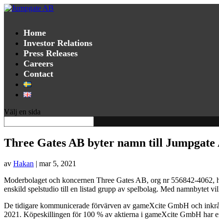
Home
Investor Relations
Press Releases
Careers
Contact
Välj en sida
Three Gates AB byter namn till Jumpgate 
av
Hakan
|
mar 5, 2021
Moderbolaget och koncernen Three Gates AB, org nr 556842-4062, har b
enskild spelstudio till en listad grupp av spelbolag. Med namnbytet vil
De tidigare kommunicerade förvärven av gameXcite GmbH och inkråmet
2021. Köpeskillingen för 100 % av aktierna i gameXcite GmbH har erl