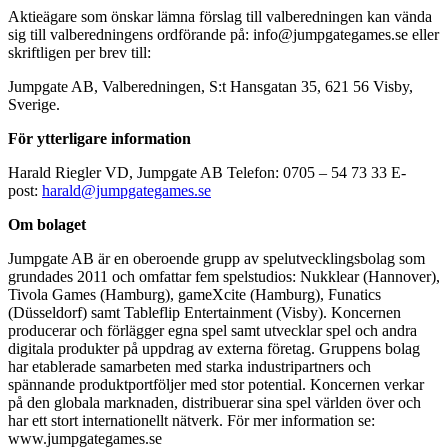
Aktieägare som önskar lämna förslag till valberedningen kan vända
sig till valberedningens ordförande på: info@jumpgategames.se eller
skriftligen per brev till:
Jumpgate AB, Valberedningen, S:t Hansgatan 35, 621 56 Visby,
Sverige.
För ytterligare information
Harald Riegler VD, Jumpgate AB Telefon: 0705 – 54 73 33 E-
post:
harald@jumpgategames.se
Om bolaget
Jumpgate AB är en oberoende grupp av spelutvecklingsbolag som
grundades 2011 och omfattar fem spelstudios: Nukklear (Hannover),
Tivola Games (Hamburg), gameXcite (Hamburg), Funatics
(Düsseldorf) samt Tableflip Entertainment (Visby). Koncernen
producerar och förlägger egna spel samt utvecklar spel och andra
digitala produkter på uppdrag av externa företag. Gruppens bolag
har etablerade samarbeten med starka industripartners och
spännande produktportföljer med stor potential. Koncernen verkar
på den globala marknaden, distribuerar sina spel världen över och
har ett stort internationellt nätverk. För mer information se:
www.jumpgategames.se