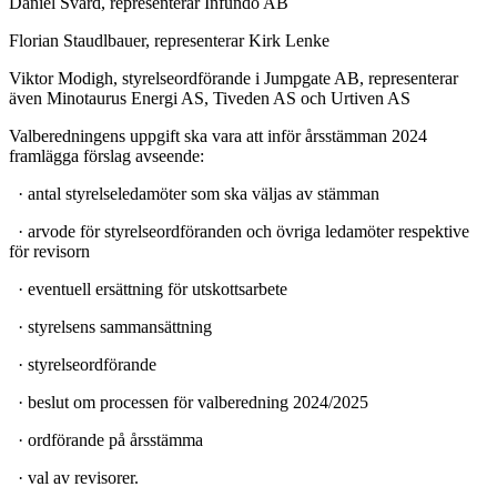
Daniel Svärd, representerar Infundo AB
Florian Staudlbauer, representerar Kirk Lenke
Viktor Modigh, styrelseordförande i Jumpgate AB, representerar
även Minotaurus Energi AS, Tiveden AS och Urtiven AS
Valberedningens uppgift ska vara att inför årsstämman 2024
framlägga förslag avseende:
· antal styrelseledamöter som ska väljas av stämman
· arvode för styrelseordföranden och övriga ledamöter respektive
för revisorn
· eventuell ersättning för utskottsarbete
· styrelsens sammansättning
· styrelseordförande
· beslut om processen för valberedning 2024/2025
· ordförande på årsstämma
· val av revisorer.