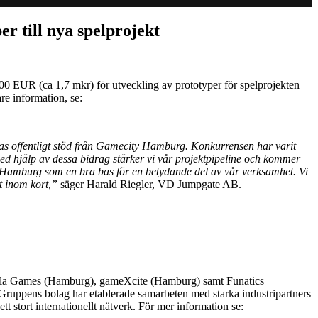
er till nya spelprojekt
00 EUR (ca 1,7 mkr) för utveckling av prototyper för spelprojekten
re information, se:
delas offentligt stöd från Gamecity Hamburg. Konkurrensen har varit
Med hjälp av dessa bidrag stärker vi vår projektpipeline och kommer
 och Hamburg som en bra bas för en betydande del av vår verksamhet. Vi
kt inom kort,”
säger Harald Riegler, VD Jumpgate AB.
vola Games (Hamburg), gameXcite (Hamburg) samt Funatics
 Gruppens bolag har etablerade samarbeten med starka industripartners
 stort internationellt nätverk. För mer information se: