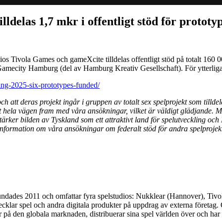
elas 1,7 mkr i offentligt stöd för prototyp
s Tivola Games och gameXcite tilldelas offentligt stöd på totalt 160 0
Gamecity Hamburg (del av Hamburg Kreativ Gesellschaft). För ytterliga
ng-2025-six-prototypes-funded/
och att deras projekt ingår i gruppen av totalt sex spelprojekt som till
ått hela vägen fram med våra ansökningar, vilket är väldigt glädjande. 
ta stärker bilden av Tyskland som ett attraktivt land för spelutveckling
 information om våra ansökningar om federalt stöd för andra spelproje
undades 2011 och omfattar fyra spelstudios: Nukklear (Hannover), Ti
cklar spel och andra digitala produkter på uppdrag av externa företag.
å den globala marknaden, distribuerar sina spel världen över och har ett