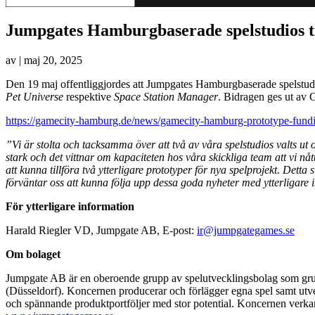
Jumpgates Hamburgbaserade spelstudios tilld
av
|
maj 20, 2025
Den 19 maj offentliggjordes att Jumpgates Hamburgbaserade spelstudio
Pet Universe
respektive
Space Station Manager
. Bidragen ges ut av 
https://gamecity-hamburg.de/news/gamecity-hamburg-prototype-fundi
”Vi är stolta och tacksamma över att två av våra spelstudios valts ut 
stark och det vittnar om kapaciteten hos våra skickliga team att vi n
att kunna tillföra två ytterligare prototyper för nya spelprojekt. Det
förväntar oss att kunna följa upp dessa goda nyheter med ytterligare
För ytterligare information
Harald Riegler VD, Jumpgate AB, E-post:
ir@jumpgategames.se
Om bolaget
Jumpgate AB är en oberoende grupp av spelutvecklingsbolag som gr
(Düsseldorf). Koncernen producerar och förlägger egna spel samt utve
och spännande produktportföljer med stor potential. Koncernen verkar p