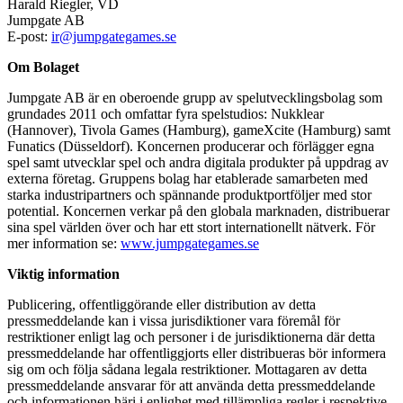
Harald Riegler, VD
Jumpgate AB
E-post:
ir@jumpgategames.se
Om Bolaget
Jumpgate AB är en oberoende grupp av spelutvecklingsbolag som
grundades 2011 och omfattar fyra spelstudios: Nukklear
(Hannover), Tivola Games (Hamburg), gameXcite (Hamburg) samt
Funatics (Düsseldorf). Koncernen producerar och förlägger egna
spel samt utvecklar spel och andra digitala produkter på uppdrag av
externa företag. Gruppens bolag har etablerade samarbeten med
starka industripartners och spännande produktportföljer med stor
potential. Koncernen verkar på den globala marknaden, distribuerar
sina spel världen över och har ett stort internationellt nätverk. För
mer information se:
www.jumpgategames.se
Viktig information
Publicering, offentliggörande eller distribution av detta
pressmeddelande kan i vissa jurisdiktioner vara föremål för
restriktioner enligt lag och personer i de jurisdiktionerna där detta
pressmeddelande har offentliggjorts eller distribueras bör informera
sig om och följa sådana legala restriktioner. Mottagaren av detta
pressmeddelande ansvarar för att använda detta pressmeddelande
och informationen häri i enlighet med tillämpliga regler i respektive