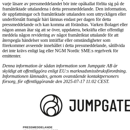
varje läsare av pressmeddelandet bör inte opåkallat förlita sig på de
framåtriktade uttalandena i detta pressmeddelande. Den information,
de uppfattningar och framåtriktade uttalanden som uttryckligen eller
underförstått framgår häri lämnas endast per dagen för detta
pressmeddelande och kan komma att förändras. Varken Bolaget eller
någon annan åtar sig att se över, uppdatera, bekräfta eller offentligt
meddela någon revidering av något framåtriktat uttalande för att
återspegla händelser som inträffar eller omständigheter som
förekommer avseende innehållet i detta pressmeddelande, såtillvida
det inte krävs enligt lag eller NGM Nordic SME:s regelverk för
emittenter.
Denna information är sådan information som Jumpgate AB är
skyldigt att offentliggöra enligt EU:s marknadsmissbruksförordning.
Informationen lämnades, genom ovanstående kontaktpersoners
försorg, för offentliggörande den 2025-07-17 11:02 CEST.