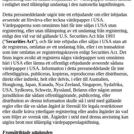
i enlighet med tillämpligt undantag i den nationella lagstiftningen.
Detta pressmeddelande utgör inte ett erbjudande om eller inbjudan
avseende att förvärva eller teckna värdepapper i USA.
Värdepapperna som omnämns häri får inte säljas i USA utan
registrering, eller utan tillämpning av ett undantag från registrering,
enligt den vid var tid gällande U.S. Securities Act från 1993
(”
Securities Act
”), och får inte erbjudas eller säljas i USA utan att
de registreras, omfattas av ett undantag från, eller i en transaktion
som inte omfattas av registreringskraven enligt Securities Act. Det
finns ingen avsikt att registrera några värdepapper som omnämns
häri i USA eller lämna ett offentligt erbjudande avseende sådana
värdepapper i USA. Information i detta pressmeddelande får inte
offentliggöras, publiceras, kopieras, reproduceras eller distribueras,
direkt eller indirekt, helt eller delvis, i eller till Australien,
Hongkong, Japan, Kanada, Nya Zeeland, Singapore, Sydafrika,
USA, Sydkorea, Schweiz, Ryssland, Belarus eller någon annan
jurisdiktion där sådant offentliggörande, publicering, eller
distribution av denna information skulle stå i strid med gällande
regler eller där en sådan åtgärd är föremål för legala restriktioner
eller skulle kräva ytterligare registrering eller andra åtgärder än vad
som följer av svensk rätt. Åtgärder i strid med denna anvisning kan
utgöra brott mot tillämplig värdepapperslagstiftning.
Framåtriktade uttalanden