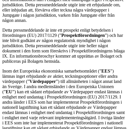
jurisdiktion. Detta pressmeddelande utgör inte ett erbjudande om,
eller inbjudan att, förvärva eller teckna några värdepapper i
Jumpgate i någon jurisdiktion, varken från Jumpgate eller från
någon annan.
Detta pressmeddelande är inte ett prospekt enligt betydelsen i
förordningen (EU) 2017/1129 (”
Prospektförordningen
”) och har
inte blivit godkänt av någon regulatorisk myndighet i någon
jurisdiktion. Detta pressmeddelande utgör inte heller något
dokument i den form som föreskrivs i Prospektförordningens bilaga
IX. En informationsbroschyr kommer att upprättas av Bolaget och
publiceras på Bolagets hemsida.
Inom det Europeiska ekonomiska samarbetsområdet (”
EES
”)
lämnas inget erbjudande av aktier, teckningsoptioner eller andra
värdepapper (”
Värdepapper
”) till allmänheten i något annat land
än Sverige. I andra medlemsländer i den Europeiska Unionen
(”
EU
”) kan ett sådant erbjudande av Värdepapper endast lämnas i
enlighet med undantag i Prospektförordningen (EU) 2017/1129. I
andra länder i EES som har implementerat Prospektförordningen i
nationell lagstiftning kan ett sådant erbjudande av Värdepapper
endast lämnas i enlighet med undantag i Prospektförordningen samt
i enlighet med varje relevant implementeringsåtgärd. I övriga länder
i EES som inte har implementerat Prospektförordningen i nationell
lagstiftning kan ett sådant erbjudande av Värdepapper endast lämnas