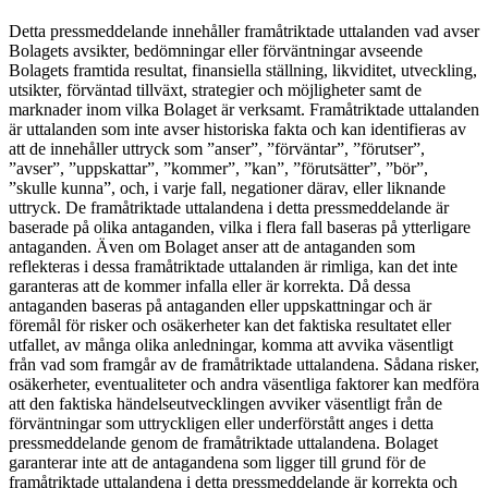
Detta pressmeddelande innehåller framåtriktade uttalanden vad avser
Bolagets avsikter, bedömningar eller förväntningar avseende
Bolagets framtida resultat, finansiella ställning, likviditet, utveckling,
utsikter, förväntad tillväxt, strategier och möjligheter samt de
marknader inom vilka Bolaget är verksamt. Framåtriktade uttalanden
är uttalanden som inte avser historiska fakta och kan identifieras av
att de innehåller uttryck som ”anser”, ”förväntar”, ”förutser”,
”avser”, ”uppskattar”, ”kommer”, ”kan”, ”förutsätter”, ”bör”,
”skulle kunna”, och, i varje fall, negationer därav, eller liknande
uttryck. De framåtriktade uttalandena i detta pressmeddelande är
baserade på olika antaganden, vilka i flera fall baseras på ytterligare
antaganden. Även om Bolaget anser att de antaganden som
reflekteras i dessa framåtriktade uttalanden är rimliga, kan det inte
garanteras att de kommer infalla eller är korrekta. Då dessa
antaganden baseras på antaganden eller uppskattningar och är
föremål för risker och osäkerheter kan det faktiska resultatet eller
utfallet, av många olika anledningar, komma att avvika väsentligt
från vad som framgår av de framåtriktade uttalandena. Sådana risker,
osäkerheter, eventualiteter och andra väsentliga faktorer kan medföra
att den faktiska händelseutvecklingen avviker väsentligt från de
förväntningar som uttryckligen eller underförstått anges i detta
pressmeddelande genom de framåtriktade uttalandena. Bolaget
garanterar inte att de antagandena som ligger till grund för de
framåtriktade uttalandena i detta pressmeddelande är korrekta och