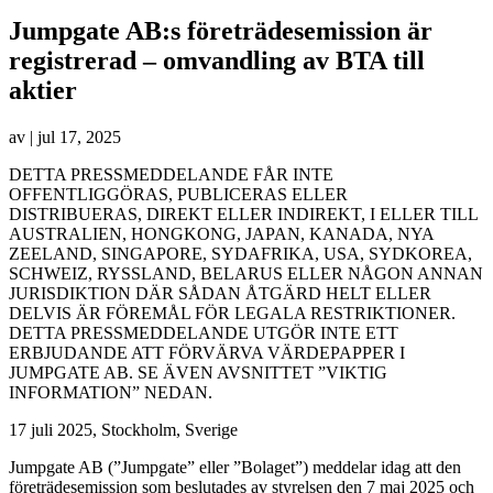
Jumpgate AB:s företrädesemission är
registrerad – omvandling av BTA till
aktier
av
|
jul 17, 2025
DETTA PRESSMEDDELANDE FÅR INTE
OFFENTLIGGÖRAS, PUBLICERAS ELLER
DISTRIBUERAS, DIREKT ELLER INDIREKT, I ELLER TILL
AUSTRALIEN, HONGKONG, JAPAN, KANADA, NYA
ZEELAND, SINGAPORE, SYDAFRIKA, USA, SYDKOREA,
SCHWEIZ, RYSSLAND, BELARUS ELLER NÅGON ANNAN
JURISDIKTION DÄR SÅDAN ÅTGÄRD HELT ELLER
DELVIS ÄR FÖREMÅL FÖR LEGALA RESTRIKTIONER.
DETTA PRESSMEDDELANDE UTGÖR INTE ETT
ERBJUDANDE ATT FÖRVÄRVA VÄRDEPAPPER I
JUMPGATE AB. SE ÄVEN AVSNITTET ”VIKTIG
INFORMATION” NEDAN.
17 juli 2025, Stockholm, Sverige
Jumpgate AB (”Jumpgate” eller ”Bolaget”) meddelar idag att den
företrädesemission som beslutades av styrelsen den 7 maj 2025 och