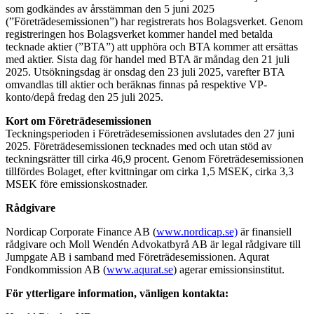
som godkändes av årsstämman den 5 juni 2025
(”Företrädesemissionen”) har registrerats hos Bolagsverket. Genom
registreringen hos Bolagsverket kommer handel med betalda
tecknade aktier (”BTA”) att upphöra och BTA kommer att ersättas
med aktier. Sista dag för handel med BTA är måndag den 21 juli
2025. Utsökningsdag är onsdag den 23 juli 2025, varefter BTA
omvandlas till aktier och beräknas finnas på respektive VP-
konto/depå fredag den 25 juli 2025.
Kort om Företrädesemissionen
Teckningsperioden i Företrädesemissionen avslutades den 27 juni
2025. Företrädesemissionen tecknades med och utan stöd av
teckningsrätter till cirka 46,9 procent. Genom Företrädesemissionen
tillfördes Bolaget, efter kvittningar om cirka 1,5 MSEK, cirka 3,3
MSEK före emissionskostnader.
Rådgivare
Nordicap Corporate Finance AB (
www.nordicap.se)
är finansiell
rådgivare och Moll Wendén Advokatbyrå AB är legal rådgivare till
Jumpgate AB i samband med Företrädesemissionen. Aqurat
Fondkommission AB (
www.aqurat.se
) agerar emissionsinstitut.
För ytterligare information, vänligen kontakta: