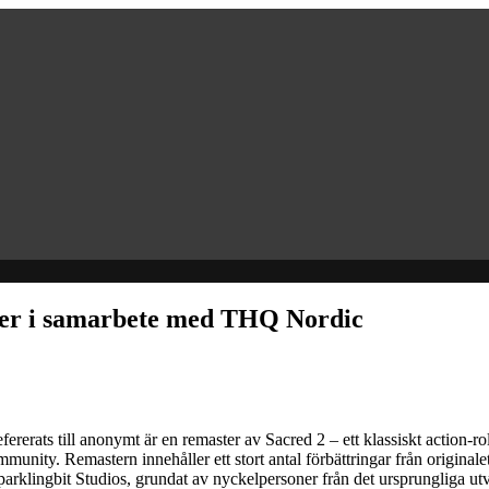
ter i samarbete med THQ Nordic
ererats till anonymt är en remaster av Sacred 2 – ett klassiskt action-ro
ommunity. Remastern innehåller ett stort antal förbättringar från original
arklingbit Studios, grundat av nyckelpersoner från det ursprungliga ut