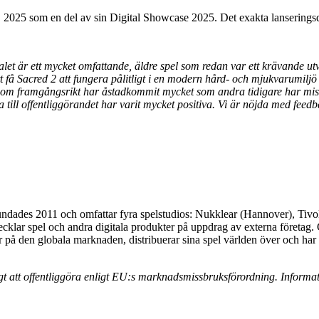
2025 som en del av sin Digital Showcase 2025. Det exakta lanseringsd
et är ett mycket omfattande, äldre spel som redan var ett krävande ut
tt få Sacred 2 att fungera pålitligt i en modern hård- och mjukvarumiljö 
 som framgångsrikt har åstadkommit mycket som andra tidigare har missl
 till offentliggörandet har varit mycket positiva. Vi är nöjda med fee
undades 2011 och omfattar fyra spelstudios: Nukklear (Hannover), Ti
cklar spel och andra digitala produkter på uppdrag av externa företag.
å den globala marknaden, distribuerar sina spel världen över och har ett
 att offentliggöra enligt EU:s marknadsmissbruksförordning. Informa