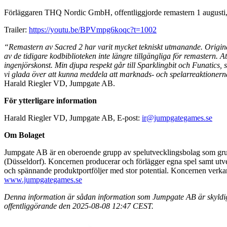
Förläggaren THQ Nordic GmbH, offentliggjorde remastern 1 augusti, 
Trailer:
https://youtu.be/BPVmpg6koqc?t=1002
“Remastern av Sacred 2 har varit mycket tekniskt utmanande. Original
av de tidigare kodbiblioteken inte längre tillgängliga för remastern. A
ingenjörskonst. Min djupa respekt går till Sparklingbit och Funatics,
vi glada över att kunna meddela att marknads- och spelarreaktionerna
Harald Riegler VD, Jumpgate AB.
För ytterligare information
Harald Riegler VD, Jumpgate AB, E-post:
ir@jumpgategames.se
Om Bolaget
Jumpgate AB är en oberoende grupp av spelutvecklingsbolag som gr
(Düsseldorf). Koncernen producerar och förlägger egna spel samt utve
och spännande produktportföljer med stor potential. Koncernen verkar p
www.jumpgategames.se
Denna information är sådan information som Jumpgate AB är skyldigt
offentliggörande den 2025-08-08 12:47 CEST.