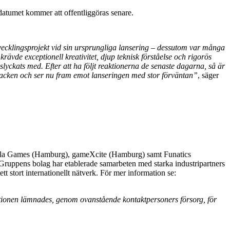
atumet kommer att offentliggöras senare.
vecklingsprojekt vid sin ursprungliga lansering – dessutom var många
krävde exceptionell kreativitet, djup teknisk förståelse och rigorös
yckats med. Efter att ha följt reaktionerna de senaste dagarna, så är
dbacken och ser nu fram emot lanseringen med stor förväntan”
, säger
vola Games (Hamburg), gameXcite (Hamburg) samt Funatics
 Gruppens bolag har etablerade samarbeten med starka industripartners
 stort internationellt nätverk. För mer information se:
tionen lämnades, genom ovanstående kontaktpersoners försorg, för