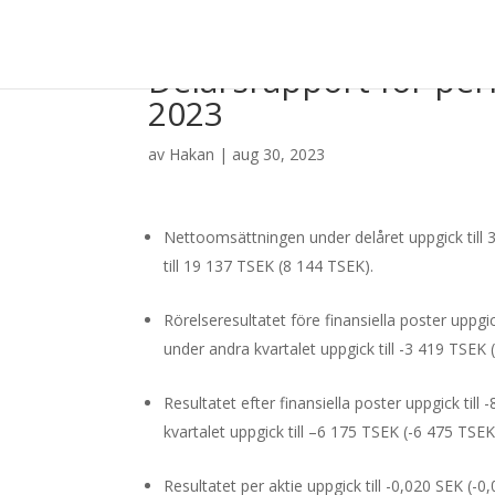
Delårsrapport för peri
2023
av
Hakan
|
aug 30, 2023
Nettoomsättningen under delåret uppgick till
till 19 137 TSEK (8 144 TSEK).
Rörelseresultatet före finansiella poster uppgic
under andra kvartalet uppgick till -3 419 TSEK 
Resultatet efter finansiella poster uppgick till
-
kvartalet uppgick till –
6 175
TSEK (
-6 475
TSEK
Resultatet per aktie uppgick till
-0,020
SEK (
-0,