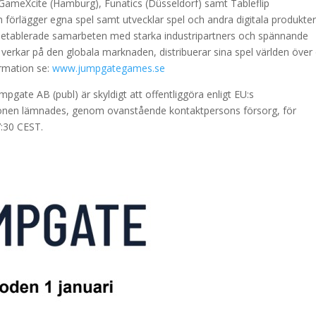
GameXcite (Hamburg), Funatics (Düsseldorf) samt Tableflip
 förlägger egna spel samt utvecklar spel och andra digitala produkte
r etablerade samarbeten med starka industripartners och spännande
 verkar på den globala marknaden, distribuerar sina spel världen över
rmation se:
www.jumpgategames.se
gate AB (publ) är skyldigt att offentliggöra enligt EU:s
onen lämnades, genom ovanstående kontaktpersons försorg, för
7:30 CEST.