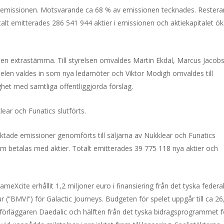
ädesemissionen. Motsvarande ca 68 % av emissionen tecknades. Rester
talt emitterades 286 541 944 aktier i emissionen och aktiekapitalet ö
v en extrastämma. Till styrelsen omvaldes Martin Ekdal, Marcus Jacob
elen valdes in som nya ledamöter och Viktor Modigh omvaldes till
het med samtliga offentliggjorda förslag.
ear och Funatics slutförts.
iktade emissioner genomförts till säljarna av Nukklear och Funatics
om betalas med aktier. Totalt emitterades 39 775 118 nya aktier och
.
eXcite erhållit 1,2 miljoner euro i finansiering från det tyska federa
tur (”BMVI”) för Galactic Journeys. Budgeten för spelet uppgår till ca 26
örläggaren Daedalic och hälften från det tyska bidragsprogrammet f