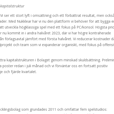
 kapitalstruktur
i ser ett stort lyft i omsättning och ett förbättrat resultat, men ocks
r. Med Nukklear har vi nu den plattform vi behöver för att bygga e
tt utveckla högklassiga spel med ett fokus på PC/konsol. Högsta prio
r nu kommit in i andra halvåret 2023, där vi har högre kontraherade
ån förlagsavtal jämfört med första halvåret. Vi reducerar kostnader dä
elprojekt och team som vi expanderar organiskt, med fokus på offensi
ättra kapitalstrukturen i Bolaget genom minskad skuldsättning. Prelimi
ella poster redan i juli månad och vi förväntar oss en fortsatt positiv
dje och fjärde kvartalet.
cklingsbolag som grundades 2011 och omfattar fem spelstudios: