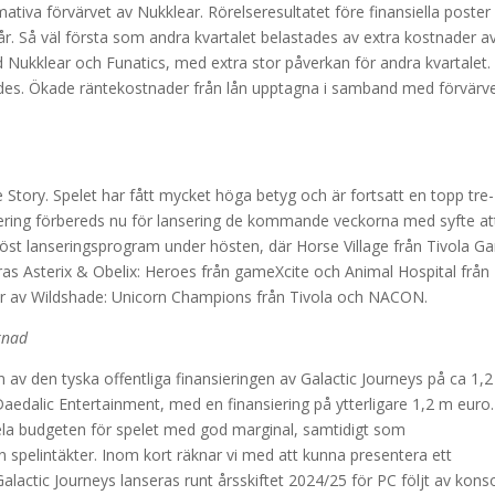
rmativa förvärvet av Nukklear. Rörelseresultatet före finansiella poster 
. Så väl första som andra kvartalet belastades av extra kostnader a
d Nukklear och Funatics, med extra stor påverkan för andra kvartalet.
trades. Ökade räntekostnader från lån upptagna i samband med förvärv
e Story. Spelet har fått mycket höga betyg och är fortsatt en topp tre-
tering förbereds nu för lansering de kommande veckorna med syfte at
tiöst lanseringsprogram under hösten, där Horse Village från Tivola 
eras Asterix & Obelix: Heroes från gameXcite och Animal Hospital från
r av Wildshade: Unicorn Champions från Tivola och NACON.
knad
av den tyska offentliga finansieringen av Galactic Journeys på ca 1,
Daedalic Entertainment, med en finansiering på ytterligare 1,2 m euro.
la budgeten för spelet med god marginal, samtidigt som
 spelintäkter. Inom kort räknar vi med att kunna presentera ett
Galactic Journeys lanseras runt årsskiftet 2024/25 för PC följt av konso