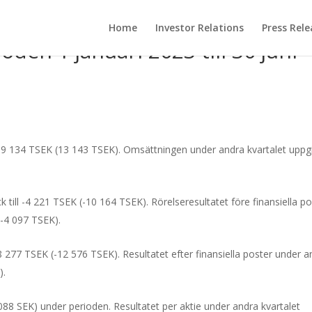
Home
Investor Relations
Press Rele
oden 1 januari 2023 till 30 juni
 39 134 TSEK (13 143 TSEK). Omsättningen under andra kvartalet uppg
k till -4 221 TSEK (-10 164 TSEK). Rörelseresultatet före finansiella p
(-4 097 TSEK).
8 277
TSEK (
-12 576
TSEK). Resultatet efter finansiella poster under a
).
088
SEK) under perioden. Resultatet per aktie under andra kvartalet