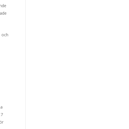
ande
kade
s och
la
,7
ör