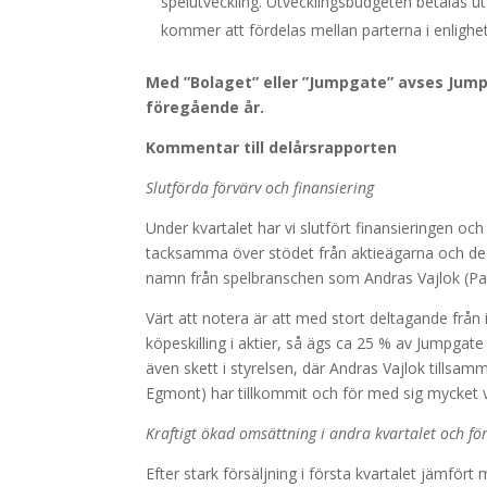
spelutveckling. Utvecklingsbudgeten betalas ut 
kommer att fördelas mellan parterna i enligh
Med ”Bolaget” eller ”Jumpgate” avses Jum
föregående år.
Kommentar till delårsrapporten
Slutförda förvärv och finansiering
Under kvartalet har vi slutfört finansieringen oc
tacksamma över stödet från aktieägarna och de n
namn från spelbranschen som Andras Vajlok (Par
Värt att notera är att med stort deltagande från
köpeskilling i aktier, så ägs ca 25 % av Jumpgat
även skett i styrelsen, där Andras Vajlok till
Egmont) har tillkommit och för med sig mycket 
Kraftigt ökad omsättning i andra kvartalet och för
Efter stark försäljning i första kvartalet jämför