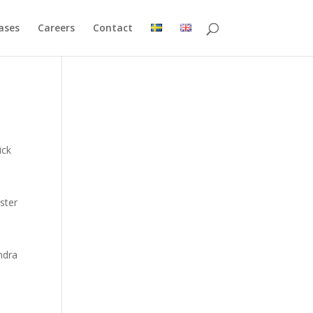
ases
Careers
Contact
ick
oster
ndra