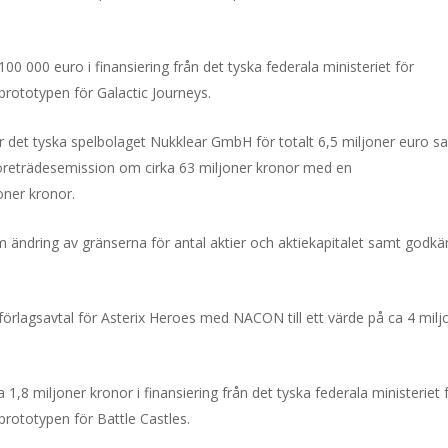
00 000 euro i finansiering från det tyska federala ministeriet för
 prototypen för Galactic Journeys.
r det tyska spelbolaget Nukklear GmbH för totalt 6,5 miljoner euro s
 företrädesemission om cirka 63 miljoner kronor med en
joner kronor.
ndring av gränserna för antal aktier och aktiekapitalet samt godk
rlagsavtal för Asterix Heroes med NACON till ett värde på ca 4 milj
1,8 miljoner kronor i finansiering från det tyska federala ministeriet 
 prototypen för Battle Castles.