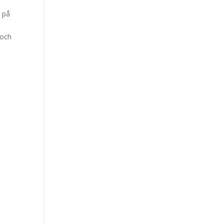
r på
 och