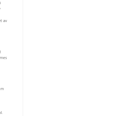
i
v
et av
t
Games
2 m
l.