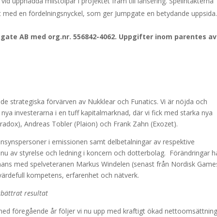
vid uppnådda milstolpar i projektet fram till lansering. Spelintäkterna
et med en fördelningsnyckel, som ger Jumpgate en betydande uppsida
pgate AB med org.nr. 556842-4062.
Uppgifter inom parentes av
h de strategiska förvärven av Nukklear och Funatics. Vi är nöjda och
ya investerarna i en tuff kapitalmarknad, där vi fick med starka nya
adox), Andreas Tobler (Plaion) och Frank Zahn (Exozet).
 insynspersoner i emissionen samt delbetalningar av respektive
e nu av styrelse och ledning i koncern och dotterbolag. Förändringar h
sammans med spelveteranen Markus Windelen (senast från Nordisk Game
värdefull kompetens, erfarenhet och nätverk.
bättrat resultat
t med föregående år följer vi nu upp med kraftigt ökad nettoomsättning