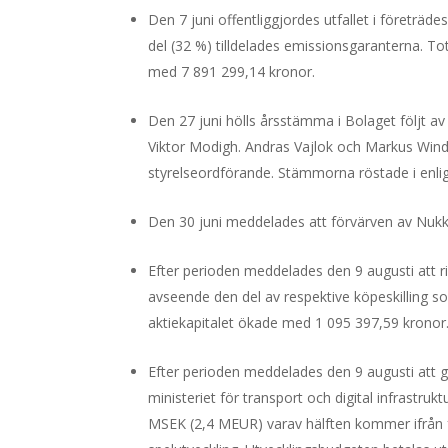
Den 7 juni offentliggjordes utfallet i företr
del (32 %) tilldelades emissionsgaranterna. To
med 7 891 299,14 kronor.
Den 27 juni hölls årsstämma i Bolaget följt a
Viktor Modigh. Andras Vajlok och Markus Wind
styrelseordförande. Stämmorna röstade i enlig
Den 30 juni meddelades att förvärven av Nukkl
Efter perioden meddelades den 9 augusti att r
avseende den del av respektive köpeskilling s
aktiekapitalet ökade med 1 095 397,59 kronor
Efter perioden meddelades den 9 augusti att gam
ministeriet för transport och digital infrastruk
MSEK (2,4 MEUR) varav hälften kommer ifrån f