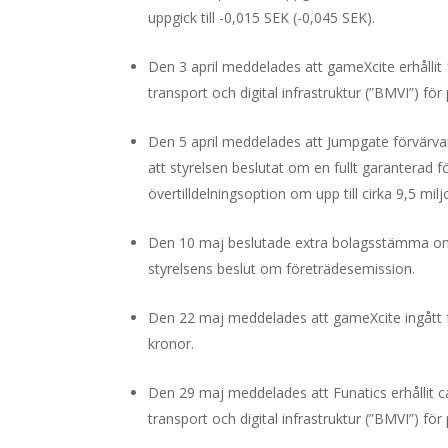
uppgick till
-0,015
SEK (
-0,045
SEK).
Den 3 april meddelades att gameXcite erhållit 1
transport och digital infrastruktur (”BMVI”) för
Den 5 april meddelades att Jumpgate förvärva
att styrelsen beslutat om en fullt garanterad
övertilldelningsoption om upp till cirka 9,5 mil
Den 10 maj beslutade extra bolagsstämma om ä
styrelsens beslut om företrädesemission.
Den 22 maj meddelades att gameXcite ingått fö
kronor.
Den 29 maj meddelades att Funatics erhållit ca 
transport och digital infrastruktur (”BMVI”) för