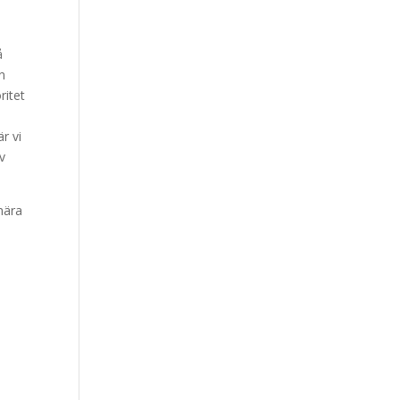
å
n
ritet
r vi
v
nära