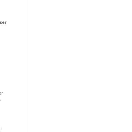
.
ser
ar
s
 i