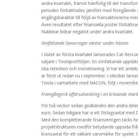
andra kvartalet, främst hänförlig till det transfo
perioden förbättrades jämfört med föregående år
engångskaraktär till följd av transaktionerna me
Även r
esultatet efter finansiella poster förbät
Nukklear bidrar negativt under andra kvartalet.
Omfattande lanseringar väntar under hösten
I slutet av första kvartalet lanserades Cat Rescu
säljare i Tivolaportföljen. En omfattande uppda
öka retention och monetisering. Vi har ett ambi
är först ut redan nu i september. I oktober lans
Tivola i samarbete med NACON, följt i novembe
Framgångsrik affärsutveckling i en krävande mar
För två veckor sedan godkändes den andra delen 
euro. Sedan tidigare har vi ett förlagsavtal med 
Med den kompletterande finansieringen täcks he
projektstrukturen medför betydande uppsida från
licensavtal för ett välkänt varumärke för spelet. 