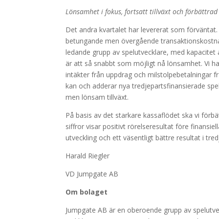
Lönsamhet i fokus, fortsatt tillväxt och förbättrad
Det andra kvartalet har levererat som förväntat. V
betungande men övergående transaktionskostnade
ledande grupp av spelutvecklare, med kapacitet a
är att så snabbt som möjligt nå lönsamhet. Vi ha
intäkter från uppdrag och milstolpebetalningar fr
kan och adderar nya tredjepartsfinansierade sp
men lönsam tillväxt.
På basis av det starkare kassaflödet ska vi förb
siffror visar positivt rörelseresultat före finansi
utveckling och ett väsentligt bättre resultat i tre
Harald Riegler
VD Jumpgate AB
Om bolaget
Jumpgate AB är en oberoende grupp av spelutve