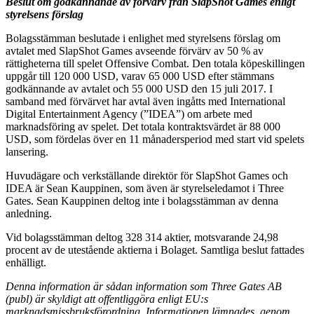
Beslut om godkännande av förvärv från SlapShot Games enligt
styrelsens förslag
Bolagsstämman beslutade i enlighet med styrelsens förslag om
avtalet med SlapShot Games avseende förvärv av 50 % av
rättigheterna till spelet Offensive Combat. Den totala köpeskillingen
uppgår till 120 000 USD, varav 65 000 USD efter stämmans
godkännande av avtalet och 55 000 USD den 15 juli 2017. I
samband med förvärvet har avtal även ingåtts med International
Digital Entertainment Agency (”IDEA”) om arbete med
marknadsföring av spelet. Det totala kontraktsvärdet är 88 000
USD, som fördelas över en 11 månadersperiod med start vid spelets
lansering.
Huvudägare och verkställande direktör för SlapShot Games och
IDEA är Sean Kauppinen, som även är styrelseledamot i Three
Gates. Sean Kauppinen deltog inte i bolagsstämman av denna
anledning.
Vid bolagsstämman deltog 328 314 aktier, motsvarande 24,98
procent av de utestående aktierna i Bolaget. Samtliga beslut fattades
enhälligt.
Denna information är sådan information som Three Gates AB
(publ) är skyldigt att offentliggöra enligt EU:s
marknadsmissbruksförordning. Informationen lämnades, genom