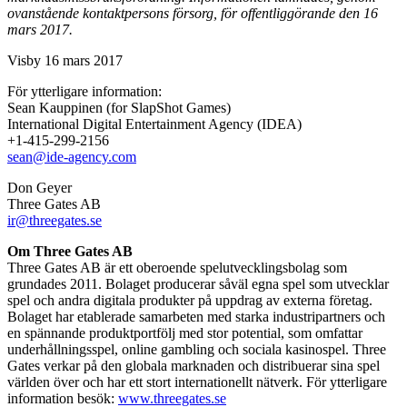
ovanstående kontaktpersons försorg, för offentliggörande den 16
mars 2017.
Visby 16 mars 2017
För ytterligare information:
Sean Kauppinen (for SlapShot Games)
International Digital Entertainment Agency (IDEA)
+1-415-299-2156
sean@ide-agency.com
Don Geyer
Three Gates AB
ir@threegates.se
Om Three Gates AB
Three Gates AB är ett oberoende spelutvecklingsbolag som
grundades 2011. Bolaget producerar såväl egna spel som utvecklar
spel och andra digitala produkter på uppdrag av externa företag.
Bolaget har etablerade samarbeten med starka industripartners och
en spännande produktportfölj med stor potential, som omfattar
underhållningsspel, online gambling och sociala kasinospel. Three
Gates verkar på den globala marknaden och distribuerar sina spel
världen över och har ett stort internationellt nätverk. För ytterligare
information besök:
www.threegates.se